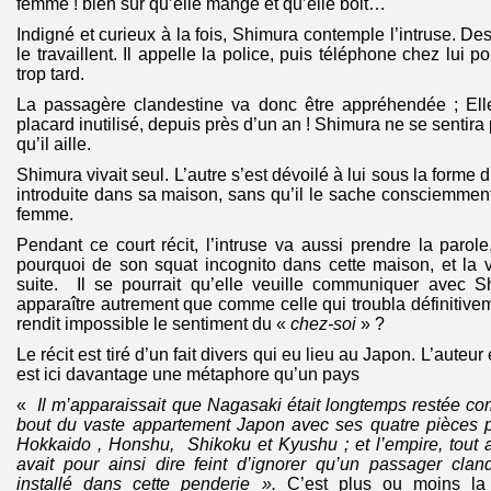
femme ! bien sûr qu’elle mange et qu’elle boit…
Indigné et curieux à la fois, Shimura contemple l’intruse. D
le travaillent. Il appelle la police, puis téléphone chez lui
trop tard.
La passagère clandestine va donc être appréhendée ; Ell
placard inutilisé, depuis près d’un an ! Shimura ne se sentira 
qu’il aille.
Shimura vivait seul. L’autre s’est dévoilé à lui sous la forme 
introduite dans sa maison, sans qu’il le sache consciemmen
femme.
Pendant ce court récit, l’intruse va aussi prendre la parole
pourquoi de son squat incognito dans cette maison, et la 
suite. Il se pourrait qu’elle veuille communiquer avec 
apparaître autrement que comme celle qui troubla définitiveme
rendit impossible le sentiment du «
chez-soi
» ?
Le récit est tiré d’un fait divers qui eu lieu au Japon. L’auteur
est ici davantage une métaphore qu’un pays
«
Il m’apparaissait que Nagasaki était longtemps restée c
bout du vaste appartement Japon avec ses quatre pièces pr
Hokkaido , Honshu, Shikoku et Kyushu ; et l’empire, tout 
avait pour ainsi dire feint d’ignorer qu’un passager clande
installé dans cette penderie ».
C’est plus ou moins la c