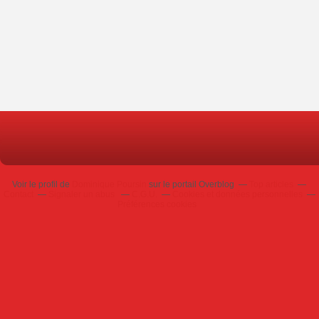
Voir le profil de
Dominique Poursin
sur le portail Overblog
Top articles
Contact
Signaler un abus
C.G.U.
Cookies et données personnelles
Préférences cookies