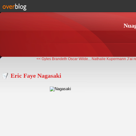
Nuag
<< Gyles Brandeth Oscar Wilde...
Nathalie Kupermann J’ai r
Eric Faye Nagasaki