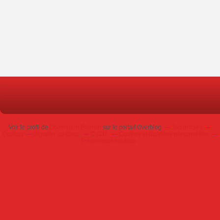
Voir le profil de
Dominique Poursin
sur le portail Overblog
Top articles
Contact
Signaler un abus
C.G.U.
Cookies et données personnelles
Préférences cookies