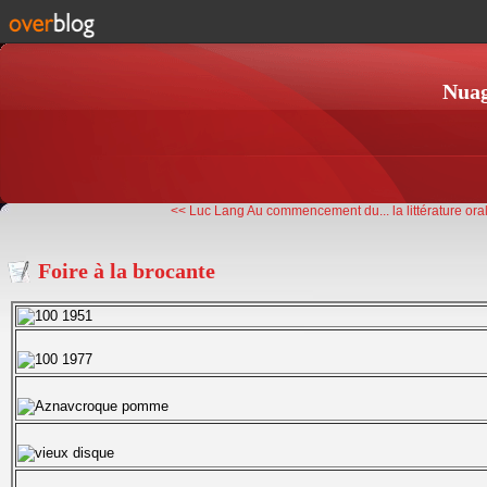
Nuag
<< Luc Lang Au commencement du...
la littérature or
Foire à la brocante