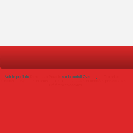
Voir le profil de
Dominique Poursin
sur le portail Overblog
Top articles
Contact
Signaler un abus
C.G.U.
Cookies et données personnelles
Préférences cookies