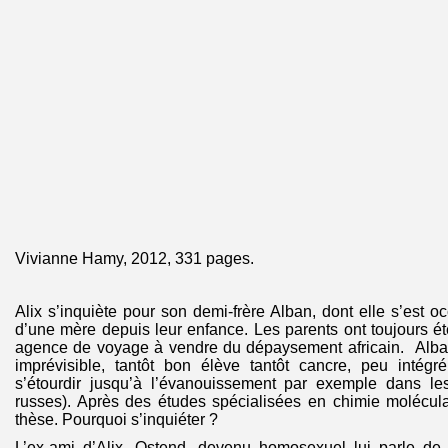
Vivianne Hamy, 2012, 331 pages.
Alix s’inquiète pour son demi-frère Alban, dont elle s’es
d’une mère depuis leur enfance. Les parents ont toujours ét
agence de voyage à vendre du dépaysement africain. Alban 
imprévisible, tantôt bon élève tantôt cancre, peu intégr
s’étourdir jusqu’à l’évanouissement par exemple dans le
russes). Après des études spécialisées en chimie moléculair
thèse. Pourquoi s’inquiéter ?
L’ex-ami d’Alix, Ostend, devenu homosexuel lui parle de 