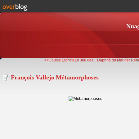
Nuag
<< Louise Erdrich Le Jeu des...
Daphné du Maurier Reb
François Vallejo Métamorphoses