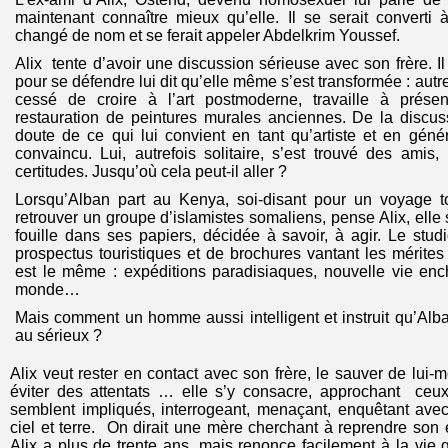
maintenant connaître mieux qu’elle. Il se serait converti à 
changé de nom et se ferait appeler Abdelkrim Youssef.
Alix tente d’avoir une discussion sérieuse avec son frère. Il e
pour se défendre lui dit qu’elle même s’est transformée : autre
cessé de croire à l’art postmoderne, travaille à prése
restauration de peintures murales anciennes. De la discussi
doute de ce qui lui convient en tant qu’artiste et en génér
convaincu. Lui, autrefois solitaire, s’est trouvé des ami
certitudes. Jusqu’où cela peut-il aller ?
Lorsqu’Alban part au Kenya, soi-disant pour un voyage tou
retrouver un groupe d’islamistes somaliens, pense Alix, elle
fouille dans ses papiers, décidée à savoir, à agir. Le stud
prospectus touristiques et de brochures vantant les mérites
est le même : expéditions paradisiaques, nouvelle vie enc
monde…
Mais comment un homme aussi intelligent et instruit qu’Alban
au sérieux ?
Alix veut rester en contact avec son frère, le sauver de lui
éviter des attentats … elle s’y consacre, approchant ceu
semblent impliqués, interrogeant, menaçant, enquêtant av
ciel et terre. On dirait une mère cherchant à reprendre son 
Alix a plus de trente ans, mais renonce facilement à la vie 