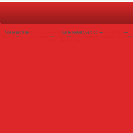
Voir le profil de
Dominique Poursin
sur le portail Overblog
Top articles
Contact
Signaler un abus
C.G.U.
Cookies et données personnelles
Préférences cookies