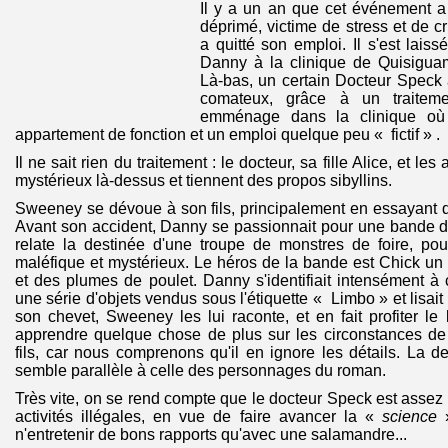
Il y a un an que cet événement a
déprimé, victime de stress et de 
a quitté son emploi. Il s'est lai
Danny à la clinique de Quisiguam
Là-bas, un certain Docteur Speck a
comateux, grâce à un traitem
emménage dans la clinique où 
appartement de fonction et un emploi quelque peu « fictif » .
Il ne sait rien du traitement : le docteur, sa fille Alice, et le
mystérieux là-dessus et tiennent des propos sibyllins.
Sweeney se dévoue à son fils, principalement en essayant d
Avant son accident, Danny se passionnait pour une bande 
relate la destinée d'une troupe de monstres de foire, pou
maléfique et mystérieux. Le héros de la bande est Chick u
et des plumes de poulet. Danny s'identifiait intensément à c
une série d'objets vendus sous l'étiquette « Limbo » et lisait 
son chevet, Sweeney les lui raconte, et en fait profiter le 
apprendre quelque chose de plus sur les circonstances de 
fils, car nous comprenons qu'il en ignore les détails. La
semble parallèle à celle des personnages du roman.
Très vite, on se rend compte que le docteur Speck est assez bi
activités illégales, en vue de faire avancer la «
science
n'entretenir de bons rapports qu'avec une salamandre...