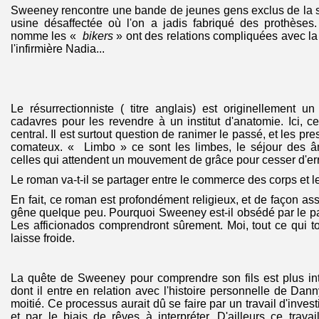
Sweeney rencontre une bande de jeunes gens exclus de la s
usine désaffectée où l'on a jadis fabriqué des prothèses
nomme les «
bikers
» ont des relations compliquées avec la 
l'infirmière Nadia...
Le résurrectionniste ( titre anglais) est originellement u
cadavres pour les revendre à un institut d'anatomie. Ici, 
central. Il est surtout question de ranimer le passé, et les pr
comateux. « Limbo » ce sont les limbes, le séjour des â
celles qui attendent un mouvement de grâce pour cesser d'err
Le roman va-t-il se partager entre le commerce des corps et
En fait, ce roman est profondément religieux, et de façon as
gêne quelque peu. Pourquoi Sweeney est-il obsédé par le pa
Les afficionados comprendront sûrement. Moi, tout ce qui 
laisse froide.
La quête de Sweeney pour comprendre son fils est plus in
dont il entre en relation avec l'histoire personnelle de Da
moitié. Ce processus aurait dû se faire par un travail d'invest
et par le biais de rêves à interpréter. D'ailleurs ce travai