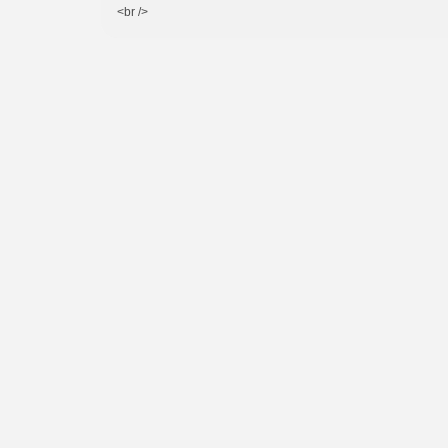
<br />