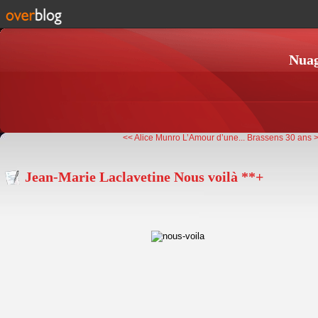
Nuag
<< Alice Munro L’Amour d’une...
Brassens 30 ans 
Jean-Marie Laclavetine Nous voilà **+