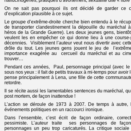
hallucinogènes, pratiques d’avortement, sexualité dite « libre 
On ne sait pas pourquoi ils ont décidé de garder ce c
d’explication plausible à ce sujet.
Le groupe d’extrême-droite cherche bien entendu à le récupé
de transporter clandestinement la dépouille du maréchal
héros de la Grande Guerre). Les deux jeunes gens, bientôt
veulent les en empêcher ce qui donne lieu à une course-p
décennies. Visiblement l’auteur veut nous divertir avec cette
drôle du tout. Les jeunes gens jouent le jeu de l’extrême
importance exagérée au cercueil du maréchal et au cimet
trouver…
Pendant ces années, Paul, personnage principal (avec le 
sous nos yeux : il fait de petits travaux à mi-temps pour avoir 
pense principalement à Lena, une fille de cette communauté,
retordre.
Il se récite aussi les lamentables sentences du maréchal, qu
post mortem, de façon inattendue !
L’action se déroule de 1973 à 2007. De temps à autre, l’a
événements politiques en un raccourci ironique.
Dans l’ensemble, c’est écrit de façon ordinaire, correc
pessimiste. L’auteur traite ses personnages de façon
personnages un peu trop caricaturés. La critique social