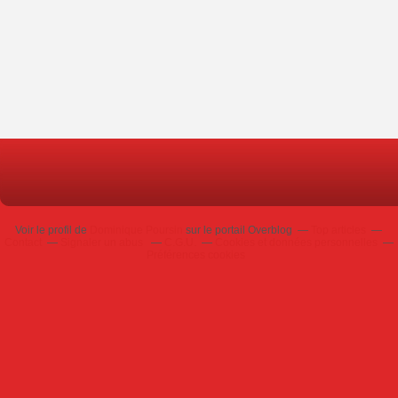
Voir le profil de
Dominique Poursin
sur le portail Overblog
Top articles
Contact
Signaler un abus
C.G.U.
Cookies et données personnelles
Préférences cookies