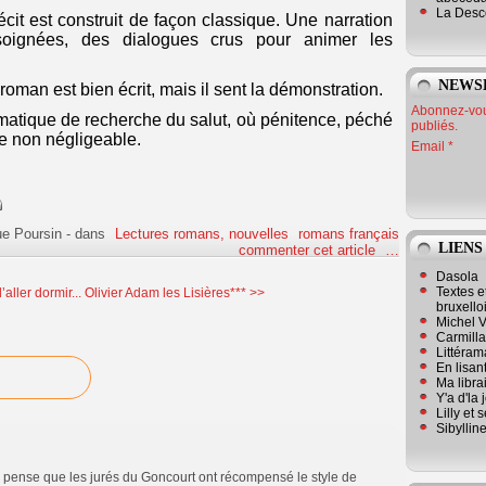
La Desc
écit est construit de façon classique. Une narration
 soignées, des dialogues crus pour animer les
NEWS
roman est bien écrit, mais il sent la démonstration.
Abonnez-vous
ématique de recherche du salut, où pénitence, péché
publiés.
le non négligeable.
Email
ue Poursin
-
dans
Lectures romans, nouvelles
romans français
LIENS
commenter cet article
…
Dasola
Textes e
aller dormir...
Olivier Adam les Lisières*** >>
bruxello
Michel V
Carmill
Littérama
En lisan
Ma librai
Y'a d'la
Lilly et 
Sibyllin
 pense que les jurés du Goncourt ont récompensé le style de