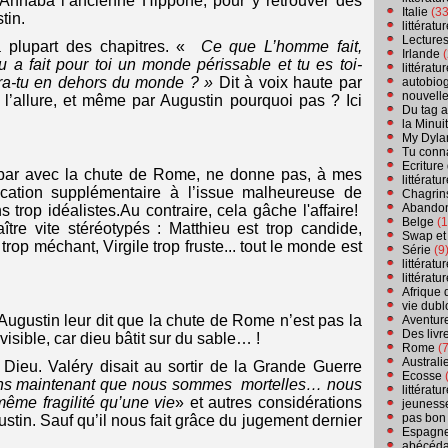
 à Annaba l’ancienne Hippone, pour y retrouver des
Italie
(33
tin.
littérat
Lecture
a plupart des chapitres. «
Ce que L’homme fait,
Irlande
(
u a fait pour toi un monde périssable et tu es toi-
littérat
ira-tu en dehors du monde ? »
Dit à voix haute par
autobio
nouvell
’allure, et même par Augustin pourquoi pas ? Ici
Du tag a
la Minui
My Dyla
Tu conn
Ecriture
u bar avec la chute de Rome, ne donne pas, à mes
littérat
ication supplémentaire à l’issue malheureuse de
Chagrins
Abandon
 trop idéalistes.Au contraire, cela gâche l'affaire!
Belge
(1
tre vite stéréotypés : Matthieu est trop candide,
Swap et
trop méchant, Virgile trop fruste... tout le monde est
Série
(9
littérat
littérat
Afrique 
vie dubl
Augustin leur dit que la chute de Rome n’est pas la
Aventure
Des livr
visible, car dieu bâtit sur du sable… !
Rome
(7
Australi
Dieu. Valéry disait au sortir de la Grande Guerre
Ecosse
(
avons maintenant que nous sommes mortelles… nous
littérat
même fragilité qu’une vie
» et autres considérations
jeuness
pas bon
ustin. Sauf qu’il nous fait grâce du jugement dernier
Espagn
abécéda