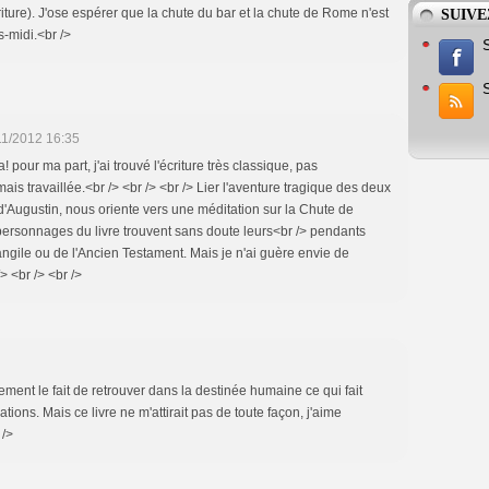
criture). J'ose espérer que la chute du bar et la chute de Rome n'est
SUIVE
s-midi.<br />
11/2012 16:35
! pour ma part, j'ai trouvé l'écriture très classique, pas
ais travaillée.<br /> <br /> <br /> Lier l'aventure tragique des deux
'Augustin, nous oriente vers une méditation sur la Chute de
 personnages du livre trouvent sans doute leurs<br /> pendants
angile ou de l'Ancien Testament. Mais je n'ai guère envie de
/> <br /> <br />
ement le fait de retrouver dans la destinée humaine ce qui fait
ations. Mais ce livre ne m'attirait pas de toute façon, j'aime
 />