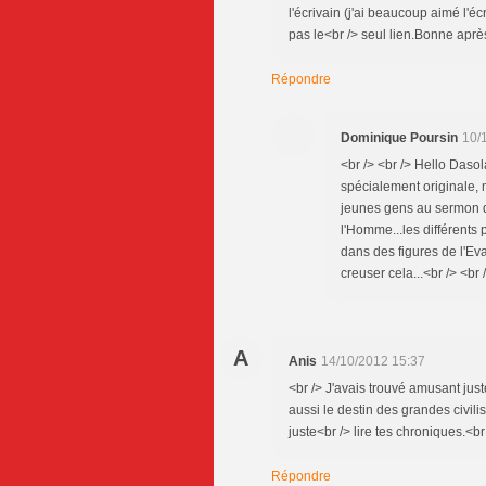
l'écrivain (j'ai beaucoup aimé l'é
pas le<br /> seul lien.Bonne aprè
Répondre
Dominique Poursin
10/
<br /> <br /> Hello Dasola
spécialement originale, m
jeunes gens au sermon d
l'Homme...les différents
dans des figures de l'Ev
creuser cela...<br /> <br 
A
Anis
14/10/2012 15:37
<br /> J'avais trouvé amusant just
aussi le destin des grandes civilis
juste<br /> lire tes chroniques.<br
Répondre