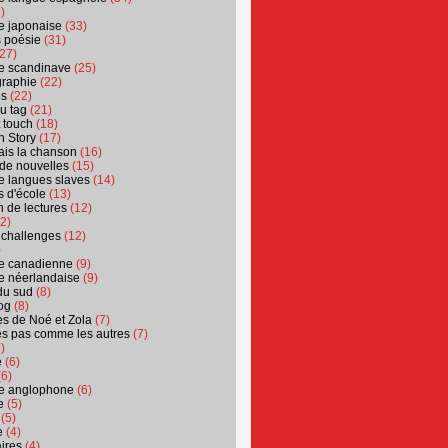
)
ure japonaise
(33)
s poésie
(31)
27)
ure scandinave
(25)
graphie
(22)
es
(22)
u tag
(21)
t touch
(18)
n Story
(17)
ais la chanson
(16)
 de nouvelles
(15)
ure langues slaves
(14)
 d'école
(13)
 de lectures
(12)
2)
 challenges
(12)
)
ure canadienne
(9)
ure néerlandaise
(9)
du sud
(8)
og
(8)
s de Noé et Zola
(7)
es pas comme les autres
(7)
)
e
(6)
6)
ure anglophone
(6)
e
(5)
(5)
e
(4)
ires
(4)