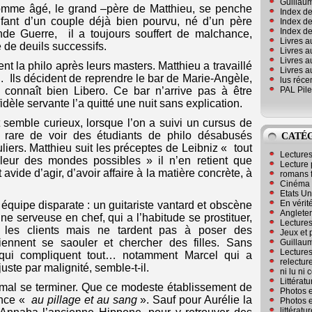
Guillaum
mme âgé, le grand –père de Matthieu, se penche
Index de
nfant d’un couple déjà bien pourvu, né d’un père
Index de
Index des
de Guerre, il a toujours souffert de malchance,
Livres a
e de deuils successifs.
Livres a
Livres a
 la philo après leurs masters. Matthieu a travaillé
Livres a
n. Ils décident de reprendre le bar de Marie-Angèle,
lus réc
PAL Pile
 connaît bien Libero. Ce bar n’arrive pas à être
dèle servante l’a quitté une nuit sans explication.
 semble curieux, lorsque l’on a suivi un cursus de
 rare de voir des étudiants de philo désabusés
CATÉ
uliers. Matthieu suit les préceptes de Leibniz « tout
Lecture
leur des mondes possibles » il n’en retient que
Lecture 
t avide d’agir, d’avoir affaire à la matière concrète, à
romans 
Cinéma
Etats Un
En vérité
équipe disparate : un guitariste vantard et obscène
Angleter
e serveuse en chef, qui a l’habitude se prostituer,
Lecture
nt les clients mais ne tardent pas à poser des
Jeux et 
ennent se saouler et chercher des filles. Sans
Guillaum
Lectures
 qui compliquent tout… notamment Marcel qui a
relectur
juste par malignité, semble-t-il.
ni lu ni
Littérat
a mal se terminer. Que ce modeste établissement de
Photos e
ance «
au pillage et au sang
». Sauf pour Aurélie la
Photos e
littérat