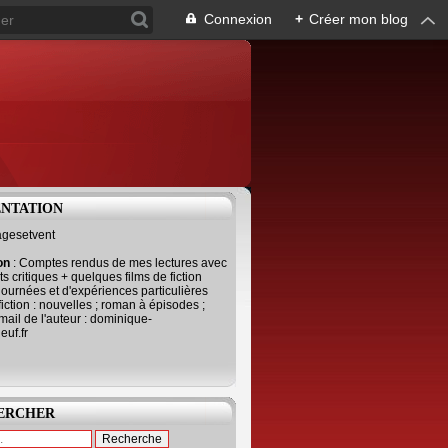
Connexion
+
Créer mon blog
ENTATION
agesetvent
ion
: Comptes rendus de mes lectures avec
s critiques + quelques films de fiction
journées et d'expériences particulières
fiction : nouvelles ; roman à épisodes ;
mail de l'auteur : dominique-
uf.fr
ERCHER