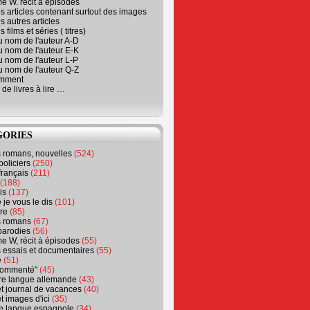
e W. récit à épisodes
s articles contenant surtout des images
s autres articles
 films et séries ( titres)
u nom de l'auteur A-D
u nom de l'auteur E-K
u nom de l'auteur L-P
u nom de l'auteur Q-Z
emment
 de livres à lire …
GORIES
s romans, nouvelles
(524)
policiers
(250)
français
(211)
(188)
is
(137)
 je vous le dis
(101)
re
(85)
s romans
(67)
parodies
(56)
e W, récit à épisodes
(55)
 essais et documentaires
(55)
e
(51)
 commenté"
(45)
ure langue allemande
(43)
t journal de vacances
(40)
t images d'ici
(35)
ure langue espagnole
(34)