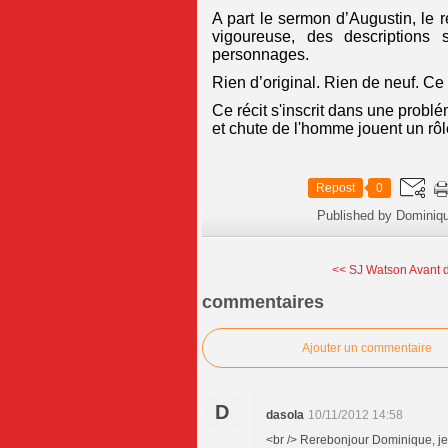
A part le sermon d’Augustin, le r
vigoureuse, des descriptions
personnages.
Rien d’original. Rien de neuf. Ce 
Ce récit s'inscrit dans une probl
et chute de l'homme jouent un rô
Repost
0
Published by Dominiq
<< SJ Watson Avant d’
commentaires
Ajouter un commentaire
D
dasola
10/11/2012 14:58
<br /> Rerebonjour Dominique, je