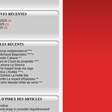
IVES RÉCENTES
 2025
(4)
2025
(1)
025
(8)
LES RÉCENTS
Cercas Indépendance****
Michaud Baignades ****+
entin Cabane **
ch le Chant du prophète ****
Lehane Le Silence
Fel malgré toute ma rage
ne L'Invitée ***+
Schlink La Petite fille
ntin Le voyant d'Etampes **
 John Mandel Hôtel de verre ***
 D'INDEX DES ARTICLES
ondine
ents blogs à consulter régulièrement!