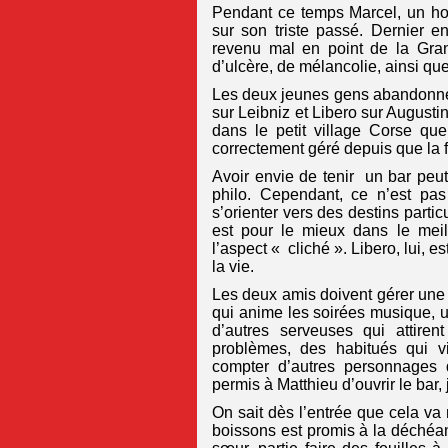
Pendant ce temps Marcel, un ho
sur son triste passé. Dernier e
revenu mal en point de la Gran
d’ulcère, de mélancolie, ainsi qu
Les deux jeunes gens abandonnent
sur Leibniz et Libero sur Augusti
dans le petit village Corse que
correctement géré depuis que la fi
Avoir envie de tenir un bar peut
philo. Cependant, ce n’est pas
s’orienter vers des destins partic
est pour le mieux dans le meil
l’aspect « cliché ». Libero, lui, es
la vie.
Les deux amis doivent gérer une 
qui anime les soirées musique, un
d’autres serveuses qui attire
problèmes, des habitués qui vi
compter d’autres personnages
permis à Matthieu d’ouvrir le bar, 
On sait dès l’entrée que cela v
boissons est promis à la déché