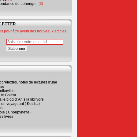
endance de Lohengrin
(3)
LETTER
 pour être averti des nouveaux articles
t prétextes, notes de lectures d'une
ise
olkovitch
a le Golem
 le blog d' Anis la librivore
t en voyageant ( Keisha)
rie
 joie ( Choupynette)
ses livres
e