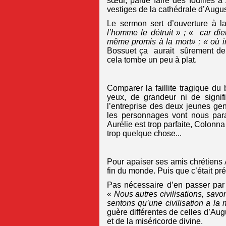
sœur, partie faire des fouilles
vestiges de la cathédrale d’Augus
Le sermon sert d’ouverture à l
l’homme le détruit » ; « car die
même promis à la mort» ; « où 
Bossuet ça aurait sûrement de l
cela tombe un peu à plat.
Comparer la faillite tragique d
yeux, de grandeur ni de signif
l’entreprise des deux jeunes gens
les personnages vont nous paraî
Aurélie est trop parfaite, Colonna 
trop quelque chose...
Pour apaiser ses amis chrétiens 
fin du monde. Puis que c’était pré
Pas nécessaire d’en passer par 
«
Nous autres civilisations, s
sentons qu’une civilisation a la 
guère différentes de celles d’Aug
et de la miséricorde divine.