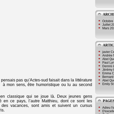
ARCH
Octobre
Juillet 
Mars 2
ARTIC
javier 
Andrée 
Abel Qu
Paul Lyn
Dennis 
Jérémy 
Emma Cli
Bernard 
e pensais pas qu’Actes-sud faisait dans la littérature
Abel Que
Emily St
ait à mon sens, être humoristique ou lu au second
en classique qui se joue là. Deux jeunes gens
é en ce pays, l’autre Matthieu, dont ce sont les
PAGES
e des vacances, sont amis et suivent un cursus
Adieu l'
is.
D'excell