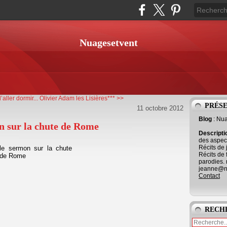
Nuagesetvent
aller dormir...
Olivier Adam les Lisières*** >>
PRÉS
11 octobre 2012
Blog
: Nu
n sur la chute de Rome
Descript
des aspect
Récits de 
Récits de 
parodies. 
jeanne@ne
Contact
RECH