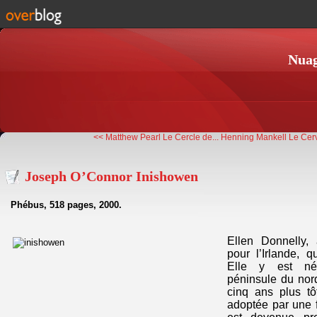
Nuag
<< Matthew Pearl Le Cercle de...
Henning Mankell Le Cerv
Joseph O’Connor Inishowen
Phébus, 518 pages, 2000.
Ellen Donnelly, 
pour l’Irlande, q
Elle y est né
péninsule du nord
cinq ans plus tô
adoptée par une f