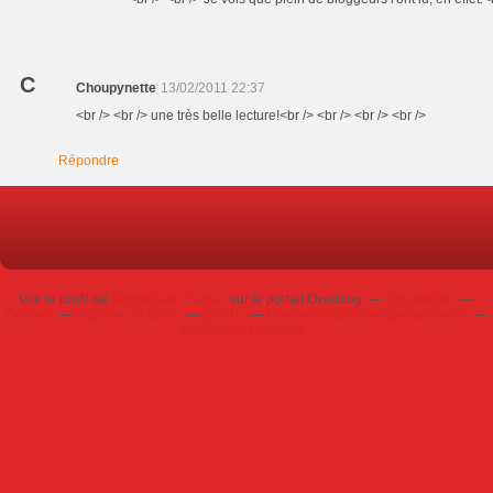
C
Choupynette
13/02/2011 22:37
<br /> <br /> une très belle lecture!<br /> <br /> <br /> <br />
Répondre
Voir le profil de
Dominique Poursin
sur le portail Overblog
Top articles
Contact
Signaler un abus
C.G.U.
Cookies et données personnelles
Préférences cookies