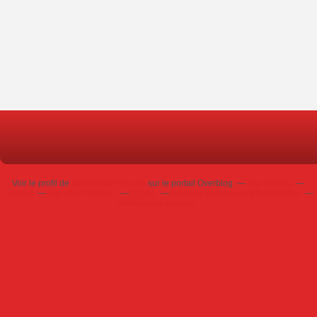
Voir le profil de
Dominique Poursin
sur le portail Overblog
Top articles
Contact
Signaler un abus
C.G.U.
Cookies et données personnelles
Préférences cookies