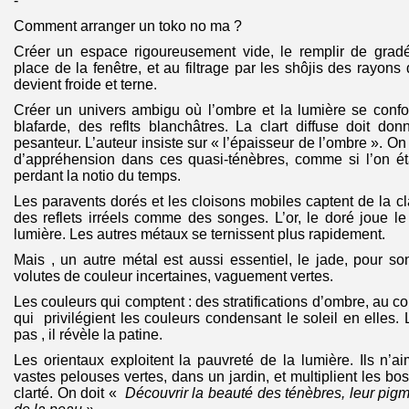
-
Comment arranger un toko no ma ?
Créer un espace rigoureusement vide, le remplir de grad
place de la fenêtre, et au filtrage par les shôjis des rayons 
devient froide et terne.
Créer un univers ambigu où l’ombre et la lumière se con
blafarde, des reflts blanchâtres. La clart diffuse doit d
pesanteur. L’auteur insiste sur « l’épaisseur de l’ombre ». On
d’appréhension dans ces quasi-ténèbres, comme si l’on étai
perdant la notio du temps.
Les paravents dorés et les cloisons mobiles captent de la cl
des reflets irréels comme des songes. L’or, le doré joue le 
lumière. Les autres métaux se ternissent plus rapidement.
Mais , un autre métal est aussi essentiel, le jade, pour so
volutes de couleur incertaines, vaguement vertes.
Les couleurs qui comptent : des stratifications d’ombre, au c
qui privilégient les couleurs condensant le soleil en elles. L’
pas , il révèle la patine.
Les orientaux exploitent la pauvreté de la lumière. Ils n’a
vastes pelouses vertes, dans un jardin, et multiplient les bosq
clarté. On doit «
Découvrir la beauté des ténèbres, leur pigm