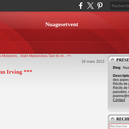
Nuagesetvent
s Moissons...
Alain Mabanckou Tais-toi et... >>
PRÉS
18 mars 2013
Blog
: Nu
n Irving ***
Descript
des aspect
Récits de 
Récits de 
parodies. 
jeanne@ne
Contact
RECH