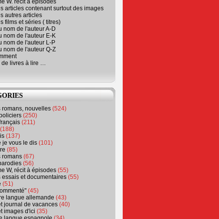
e W. récit à épisodes
s articles contenant surtout des images
s autres articles
 films et séries ( titres)
u nom de l'auteur A-D
u nom de l'auteur E-K
u nom de l'auteur L-P
u nom de l'auteur Q-Z
emment
 de livres à lire …
GORIES
s romans, nouvelles
(524)
policiers
(250)
français
(211)
(188)
is
(137)
 je vous le dis
(101)
re
(85)
s romans
(67)
parodies
(56)
e W, récit à épisodes
(55)
 essais et documentaires
(55)
e
(51)
 commenté"
(45)
ure langue allemande
(43)
t journal de vacances
(40)
t images d'ici
(35)
ure langue espagnole
(34)