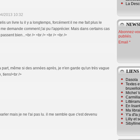
La Desc
04/2013 10:32
elis un livre lu il y a longtemps, forcément il ne me fait plus le
NEWS
je me demande comment j'ai pu l'apprécier. Mais dans certains cas
Abonnez-vous
 passent bien...<br /> <br /> <br /> <br />
publiés.
Email
a part, même si des années après, je n'en garde qu'un très vague
LIENS
e, tiens!<br />
Dasola
Textes e
bruxello
Michel V
Carmill
Littérama
En lisan
Ma librai
arler mais je ne l'ai pas lu. il me semble que c'est devenu
Y'a d'la
Lilly et 
Sibyllin