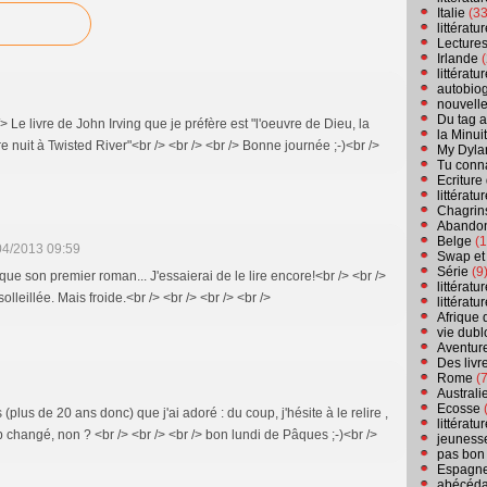
Italie
(33
littérat
Lecture
Irlande
(
littérat
autobio
nouvell
Du tag a
> Le livre de John Irving que je préfère est "l'oeuvre de Dieu, la
la Minui
re nuit à Twisted River"<br /> <br /> <br /> Bonne journée ;-)<br />
My Dyla
Tu conn
Ecriture
littérat
Chagrins
Abandon
Belge
(1
04/2013 09:59
Swap et
Série
(9
 que son premier roman... J'essaierai de le lire encore!<br /> <br />
littérat
lleillée. Mais froide.<br /> <br /> <br /> <br />
littérat
Afrique 
vie dubl
Aventure
Des livr
Rome
(7
Australi
Ecosse
(
 (plus de 20 ans donc) que j'ai adoré : du coup, j'hésite à le relire ,
littérat
rop changé, non ? <br /> <br /> <br /> bon lundi de Pâques ;-)<br />
jeuness
pas bon
Espagn
abécéda