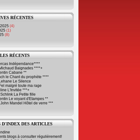
IVES RÉCENTES
 2025
(4)
2025
(1)
025
(8)
LES RÉCENTS
Cercas Indépendance****
Michaud Baignades ****+
entin Cabane **
ch le Chant du prophète ****
Lehane Le Silence
Fel malgré toute ma rage
ne L'Invitée ***+
Schlink La Petite fille
ntin Le voyant d'Etampes **
 John Mandel Hôtel de verre ***
 D'INDEX DES ARTICLES
ondine
ents blogs à consulter régulièrement!