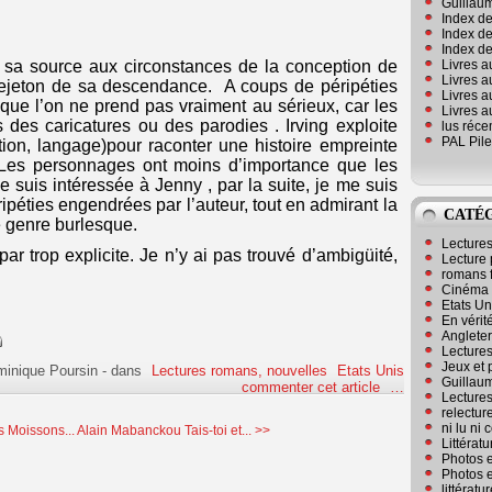
Guillaum
Index de
Index de
Index des
Livres a
 sa source aux circonstances de la conception de
Livres a
 rejeton de sa descendance. A coups de péripéties
Livres a
 que l’on ne prend pas vraiment au sérieux, car les
Livres a
des caricatures ou des parodies . Irving exploite
lus réc
PAL Pile
tion, langage)pour raconter une histoire empreinte
. Les personnages ont moins d’importance que les
 suis intéressée à Jenny , par la suite, je me suis
ripéties engendrées par l’auteur, tout en admirant la
CATÉ
le genre burlesque.
Lecture
ar trop explicite. Je n’y ai pas trouvé d’ambigüité,
Lecture 
romans 
Cinéma
Etats Un
En vérité
Angleter
Lecture
Jeux et 
minique Poursin
-
dans
Lectures romans, nouvelles
Etats Unis
Guillaum
commenter cet article
…
Lectures
relectur
ni lu ni
s Moissons...
Alain Mabanckou Tais-toi et... >>
Littérat
Photos e
Photos e
littérat