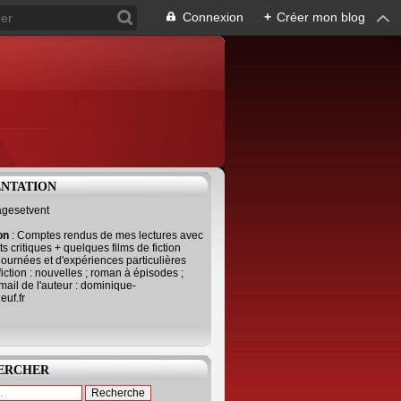
Connexion
+
Créer mon blog
ENTATION
agesetvent
ion
: Comptes rendus de mes lectures avec
s critiques + quelques films de fiction
journées et d'expériences particulières
fiction : nouvelles ; roman à épisodes ;
mail de l'auteur : dominique-
uf.fr
ERCHER