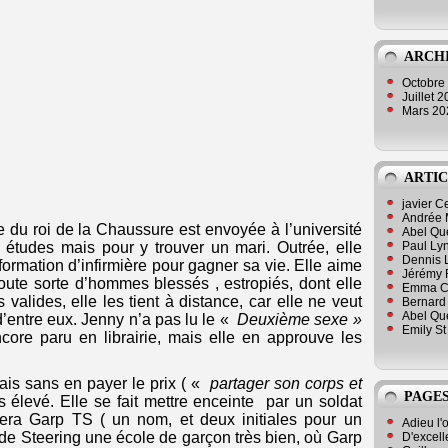
ARCH
Octobre
Juillet 
Mars 2
ARTIC
javier 
Andrée 
e du roi de la Chaussure est envoyée à l’université
Abel Qu
Paul Lyn
s études mais pour y trouver un mari. Outrée, elle
Dennis 
 formation d’infirmière pour gagner sa vie. Elle aime
Jérémy 
toute sorte d’hommes blessés , estropiés, dont elle
Emma Cli
alides, elle les tient à distance, car elle ne veut
Bernard 
Abel Que
d’entre eux. Jenny n’a pas lu le «
Deuxième sexe »
Emily St
ore paru en librairie, mais elle en approuve les
ais sans en payer le prix ( «
partager son corps et
PAGES
s élevé. Elle se fait mettre enceinte par un soldat
lera Garp TS ( un nom, et deux initiales pour un
Adieu l'
ie de Steering une école de garçon très bien, où Garp
D'excell