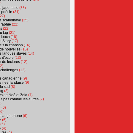
)
ure japonaise
(33)
s poésie
(31)
27)
ure scandinave
(25)
graphie
(22)
es
(22)
u tag
(21)
t touch
(18)
n Story
(17)
ais la chanson
(16)
 de nouvelles
(15)
ure langues slaves
(14)
 d'école
(13)
 de lectures
(12)
2)
 challenges
(12)
)
ure canadienne
(9)
ure néerlandaise
(9)
du sud
(8)
og
(8)
s de Noé et Zola
(7)
es pas comme les autres
(7)
)
e
(6)
6)
ure anglophone
(6)
e
(5)
(5)
e
(4)
ires
(4)