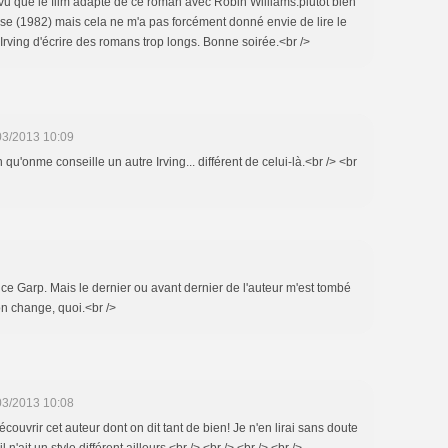
 vu que le film adapté de ce roman avec Robin Williams:plutôt bien
se (1982) mais cela ne m'a pas forcément donné envie de lire le
Irving d'écrire des romans trop longs. Bonne soirée.<br />
03/2013 10:09
 qu'onme conseille un autre Irving... différent de celui-là.<br /> <br
 ce Garp. Mais le dernier ou avant dernier de l'auteur m'est tombé
on change, quoi.<br />
03/2013 10:08
écouvrir cet auteur dont on dit tant de bien! Je n'en lirai sans doute