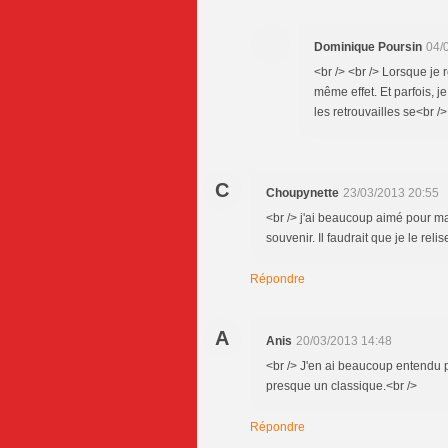
Dominique Poursin
04/
<br /> <br /> Lorsque je r
même effet. Et parfois, 
les retrouvailles se<br />
C
Choupynette
23/03/2013 20:55
<br /> j'ai beaucoup aimé pour m
souvenir. Il faudrait que je le relis
Répondre
A
Anis
20/03/2013 14:48
<br /> J'en ai beaucoup entendu p
presque un classique.<br />
Répondre