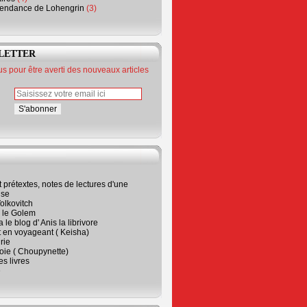
endance de Lohengrin
(3)
LETTER
 pour être averti des nouveaux articles
t prétextes, notes de lectures d'une
ise
olkovitch
a le Golem
 le blog d' Anis la librivore
t en voyageant ( Keisha)
rie
 joie ( Choupynette)
ses livres
e