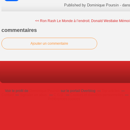
Published by Dominique Poursin
-
dan
<< Ron Rash Le Monde à l’endroit.
Donald Westlake Mémoi
commentaires
Ajouter un commentaire
Voir le profil de
Dominique Poursin
sur le portail Overblog
Top articles
Contact
Signaler un abus
C.G.U.
Cookies et données personnelles
Préférences cookies