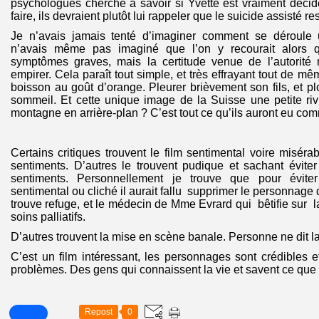
psychologues cherche à savoir si Yvette est vraiment déci
faire, ils devraient plutôt lui rappeler que le suicide assisté re
Je n’avais jamais tenté d’imaginer comment se déroule u
n’avais même pas imaginé que l’on y recourait alors 
symptômes graves, mais la certitude venue de l’autorité 
empirer. Cela paraît tout simple, et très effrayant tout de mê
boisson au goût d’orange. Pleurer brièvement son fils, et p
sommeil. Et cette unique image de la Suisse une petite ri
montagne en arrière-plan ? C’est tout ce qu’ils auront eu c
Certains critiques trouvent le film sentimental voire misérab
sentiments. D’autres le trouvent pudique et sachant évite
sentiments. Personnellement je trouve que pour évite
sentimental ou cliché il aurait fallu supprimer le personnage 
trouve refuge, et le médecin de Mme Evrard qui bêtifie sur l
soins palliatifs.
D’autres trouvent la mise en scène banale. Personne ne dit 
C’est un film intéressant, les personnages sont crédibles e
problèmes. Des gens qui connaissent la vie et savent ce que 
Repost
0