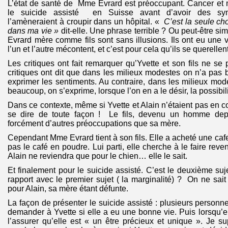
L’état de santé de Mme Evrard est préoccupant. Cancer et m
le suicide assisté en Suisse avant d’avoir des sy
l’amèneraient à croupir dans un hôpital. «
C’est la seule ch
dans ma vie »
dit-elle. Une phrase terrible ? Ou peut-être sim
Evrard mère comme fils sont sans illusions. Ils ont eu une v
l’un et l’autre mécontent, et c’est pour cela qu’ils se querellen
Les critiques ont fait remarquer qu’Yvette et son fils ne se
critiques ont dit que dans les milieux modestes on n’a pa
exprimer les sentiments. Au contraire, dans les milieux mod
beaucoup, on s’exprime, lorsque l’on en a le désir, la possibi
Dans ce contexte, même si Yvette et Alain n’étaient pas en con
se dire de toute façon ! Le fils, devenu un homme dep
forcément d’autres préoccupations que sa mère.
Cependant Mme Evrard tient à son fils. Elle a acheté une cafe
pas le café en poudre. Lui parti, elle cherche à le faire reven
Alain ne reviendra que pour le chien… elle le sait.
Et finalement pour le suicide assisté. C’est le deuxième suj
rapport avec le premier sujet ( la marginalité) ? On ne sai
pour Alain, sa mère étant défunte.
La façon de présenter le suicide assisté : plusieurs personn
demander à Yvette si elle a eu une bonne vie. Puis lorsqu’el
l’assurer qu’elle est « un être précieux et unique ». Je 