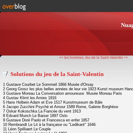
Nuag
<< les hommes
Jeu de la Saint-Valentin >>
Solutions du jeu de la Saint-Valentin
1 Gustave Courbet Le Sommeil 1866 Musée d'Orsay
2 Georg Grosz les plus belles années de leur vie 1923 Kunst museum Han
3 Gustave Moreau La Conversation amoureuse Musée Moreau Paris
4 Gustav Klimt les Amies 1916
5 Hans Holbein Adam et Eve 1517 Kunstmuseum de Bâle
6 Jacopo Zucchini Psyché et Amour 1589 Rome, Galerie Borghèse
7 Oskar Kokoschka La Fiancée du vent 1913
8 Edvard Munch Le Baiser 1897 Oslo
9 Gustave Doré Paolo et Francesca en enfer 1857
10 Rembrandt Le Lit à la française ou "Ledikant" 1646
11 Léon Spilliaert Le Couple