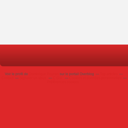
Voir le profil de
Dominique Poursin
sur le portail Overblog
Top articles
Contact
Signaler un abus
C.G.U.
Cookies et données personnelles
Préférences cookies