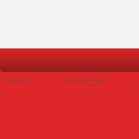
Voir le profil de
Dominique Poursin
sur le portail Overblog
Top articles
Contact
Signaler un abus
C.G.U.
Cookies et données personnelles
Préférences cookies