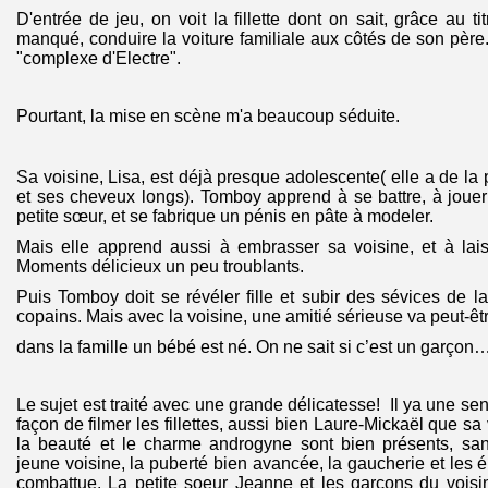
D'entrée de jeu, on voit la fillette dont on sait, grâce au t
manqué, conduire la voiture familiale aux côtés de son pèr
"complexe d'Electre".
Pourtant, la mise en scène m'a beaucoup séduite.
Sa voisine, Lisa, est déjà presque adolescente( elle a de la 
et ses cheveux longs). Tomboy apprend à se battre, à jouer
petite sœur, et se fabrique un pénis en pâte à modeler.
Mais elle apprend aussi à embrasser sa voisine, et à lais
Moments délicieux un peu troublants.
Puis Tomboy doit se révéler fille et subir des sévices de 
copains. Mais avec la voisine, une amitié sérieuse va peut-ê
dans la famille un bébé est né. On ne sait si c’est un garçon
Le sujet est traité avec une grande délicatesse! Il ya une sen
façon de filmer les fillettes, aussi bien Laure-Mickaël que sa
la beauté et le charme androgyne sont bien présents, sa
jeune voisine, la puberté bien avancée, la gaucherie et les é
combattue. La petite soeur Jeanne et les garçons du voisi