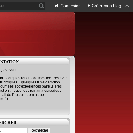
Connexion
+
Créer mon blog
ENTATION
agesetvent
ion
: Comptes rendus de mes lectures avec
s critiques + quelques films de fiction
journées et d'expériences particulières
fiction : nouvelles ; roman à épisodes ;
mail de l'auteur : dominique-
uf.fr
ERCHER