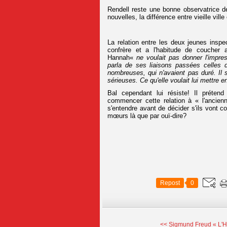
Rendell reste une bonne observatrice 
nouvelles, la différence entre vieille ville
La relation entre les deux jeunes insp
confrère et a l'habitude de coucher 
Hannah«
ne voulait pas donner l'impre
parla de ses liaisons passées celles d
nombreuses, qui n'avaient pas duré. Il se
sérieuses. Ce qu'elle voulait lui mettre e
Bal cependant lui résiste! Il préten
commencer cette relation à « l'ancienn
s'entendre avant de décider s'ils vont c
mœurs là que par ouï-dire?
Repost
0
<< Sigmund Freud « L'