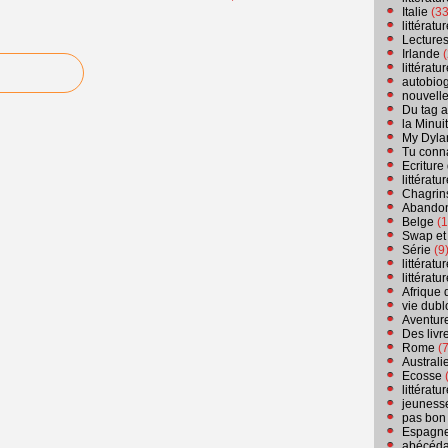
Italie
(33
littérat
Lecture
Irlande
(
littérat
autobio
nouvell
Du tag a
la Minui
My Dyla
Tu conn
Ecriture
littérat
Chagrins
Abandon
Belge
(1
Swap et
Série
(9
littérat
littérat
Afrique 
vie dubl
Aventure
Des livr
Rome
(7
Australi
Ecosse
(
littérat
jeuness
pas bon
Espagn
abécéda