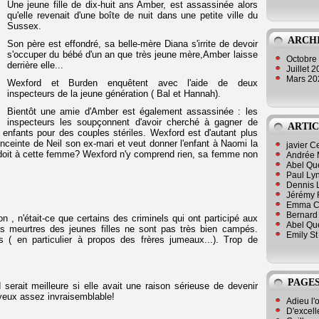
Une jeune fille de dix-huit ans Amber, est assassinée alors
qu'elle revenait d'une boîte de nuit dans une petite ville du
Sussex.
ARCH
Son père est effondré, sa belle-mère Diana s'irrite de devoir
s'occuper du bébé d'un an que très jeune mère,Amber laisse
Octobre
derrière elle...
Juillet 
Mars 2
Wexford et Burden enquêtent avec l'aide de deux
inspecteurs de la jeune génération ( Bal et Hannah).
Bientôt une amie d'Amber est également assassinée : les
inspecteurs les soupçonnent d'avoir cherché à gagner de
ARTIC
s enfants pour des couples stériles. Wexford est d'autant plus
enceinte de Neil son ex-mari et veut donner l'enfant à Naomi la
javier 
e doit à cette femme? Wexford n'y comprend rien, sa femme non
Andrée 
Abel Qu
Paul Lyn
Dennis 
Jérémy 
Emma Cli
Bernard 
n , n'était-ce que certains des criminels qui ont participé aux
Abel Que
es meurtres des jeunes filles ne sont pas très bien campés.
Emily St
s ( en particulier à propos des frères jumeaux...). Trop de
PAGES
 serait meilleure si elle avait une raison sérieuse de devenir
yeux assez invraisemblable!
Adieu l'
D'excell