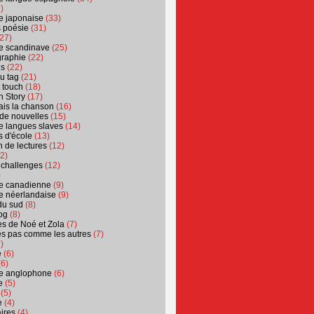
)
ure japonaise
(33)
s poésie
(31)
27)
ure scandinave
(25)
graphie
(22)
es
(22)
u tag
(21)
t touch
(18)
n Story
(17)
ais la chanson
(16)
 de nouvelles
(15)
ure langues slaves
(14)
 d'école
(13)
 de lectures
(12)
2)
 challenges
(12)
)
ure canadienne
(9)
ure néerlandaise
(9)
du sud
(8)
og
(8)
s de Noé et Zola
(7)
es pas comme les autres
(7)
)
e
(6)
6)
ure anglophone
(6)
e
(5)
(5)
e
(4)
ires
(4)