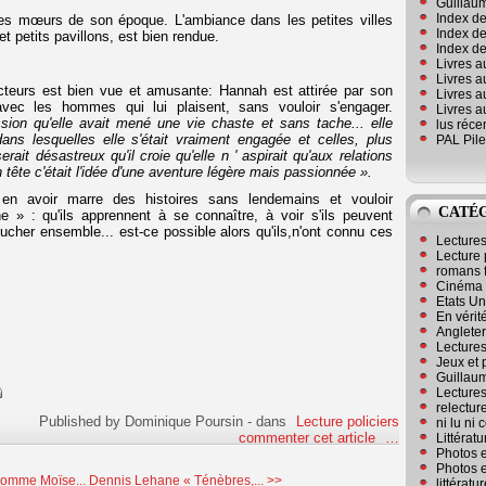
Guillaum
Index de
des mœurs de son époque. L'ambiance dans les petites villes
Index de
 et petits pavillons, est bien rendue.
Index des
Livres a
Livres a
ecteurs est bien vue et amusante: Hannah est attirée par son
Livres a
avec les hommes qui lui plaisent, sans vouloir s'engager.
Livres a
ssion qu'elle avait mené une vie chaste et sans tache... elle
lus réc
ans lesquelles elle s'était vraiment engagée et celles, plus
PAL Pile
rait désastreux qu'il croie qu'elle n ' aspirait qu'aux relations
n tête c'était l'idée d'une aventure légère mais passionnée ».
d en avoir marre des histoires sans lendemains et vouloir
CATÉ
e » : qu'ils apprennent à se connaître, à voir s'ils peuvent
oucher ensemble... est-ce possible alors qu'ils,n'ont connu ces
Lecture
Lecture 
romans 
Cinéma
Etats Un
En vérité
Angleter
Lecture
Jeux et 
Guillaum
Lectures
relectur
Published by Dominique Poursin
-
dans
Lecture policiers
ni lu ni
commenter cet article
…
Littérat
Photos e
Photos e
Homme Moïse...
Dennis Lehane « Ténèbres,... >>
littérat