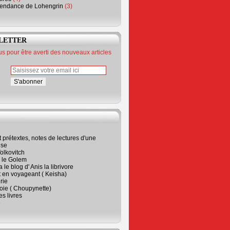
endance de Lohengrin
(3)
LETTER
 pour être averti des nouveaux articles
t prétextes, notes de lectures d'une
ise
olkovitch
a le Golem
 le blog d' Anis la librivore
t en voyageant ( Keisha)
rie
 joie ( Choupynette)
ses livres
e