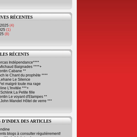
IVES RÉCENTES
 2025
(4)
2025
(1)
025
(8)
LES RÉCENTS
Cercas Indépendance****
Michaud Baignades ****+
entin Cabane **
ch le Chant du prophète ****
Lehane Le Silence
Fel malgré toute ma rage
ne L'Invitée ***+
Schlink La Petite fille
ntin Le voyant d'Etampes **
 John Mandel Hôtel de verre ***
 D'INDEX DES ARTICLES
ondine
ents blogs à consulter régulièrement!