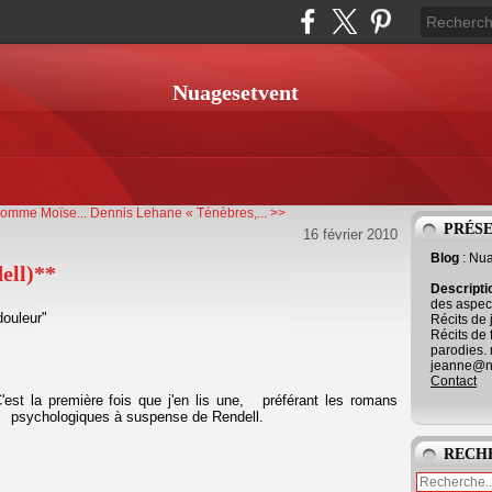
Nuagesetvent
Homme Moïse...
Dennis Lehane « Ténèbres,... >>
PRÉS
16 février 2010
Blog
: Nu
ell)**
Descript
des aspect
douleur"
Récits de 
Récits de 
parodies. 
jeanne@ne
Contact
'est la première fois que j'en lis une, préférant les romans
psychologiques à suspense
de Rendell.
RECH