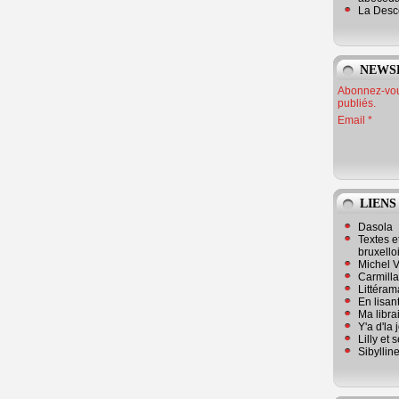
La Desc
NEWS
Abonnez-vous
publiés.
Email
LIENS
Dasola
Textes e
bruxello
Michel V
Carmill
Littérama
En lisan
Ma librai
Y'a d'la
Lilly et 
Sibyllin