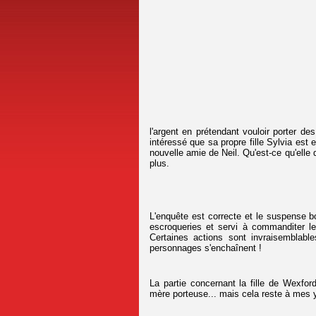
l'argent en prétendant vouloir porter de
intéressé que sa propre fille Sylvia est 
nouvelle amie de Neil. Qu'est-ce qu'ell
plus.
L'enquête est correcte et le suspense bo
escroqueries et servi à commanditer l
Certaines actions sont invraisemblable
personnages s'enchaînent !
La partie concernant la fille de Wexford
mère porteuse... mais cela reste à mes 