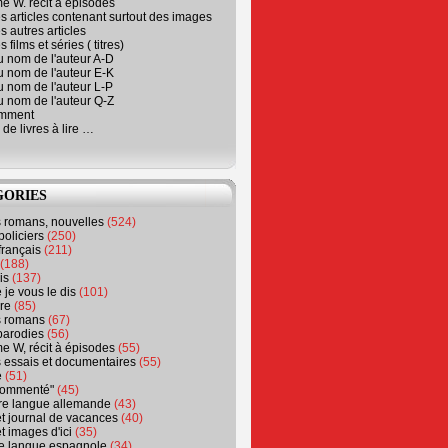
e W. récit à épisodes
s articles contenant surtout des images
s autres articles
 films et séries ( titres)
u nom de l'auteur A-D
u nom de l'auteur E-K
u nom de l'auteur L-P
u nom de l'auteur Q-Z
emment
 de livres à lire …
GORIES
s romans, nouvelles
(524)
policiers
(250)
français
(211)
(188)
is
(137)
 je vous le dis
(101)
re
(85)
s romans
(67)
parodies
(56)
e W, récit à épisodes
(55)
 essais et documentaires
(55)
e
(51)
 commenté"
(45)
ure langue allemande
(43)
t journal de vacances
(40)
t images d'ici
(35)
ure langue espagnole
(34)