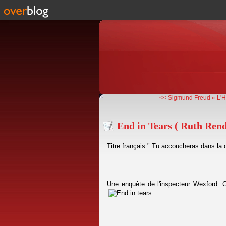
<< Sigmund Freud « L'
End in Tears ( Ruth Rend
Titre français " Tu accoucheras dans la 
Une enquête de l'inspecteur Wexford. C