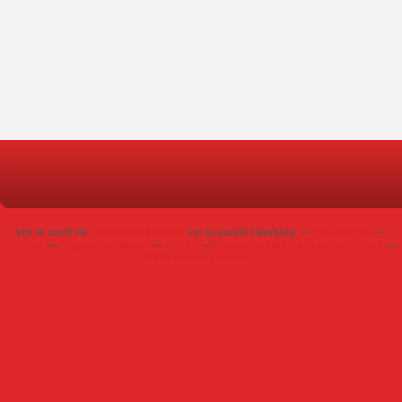
Voir le profil de
Dominique Poursin
sur le portail Overblog
Top articles
Contact
Signaler un abus
C.G.U.
Cookies et données personnelles
Préférences cookies