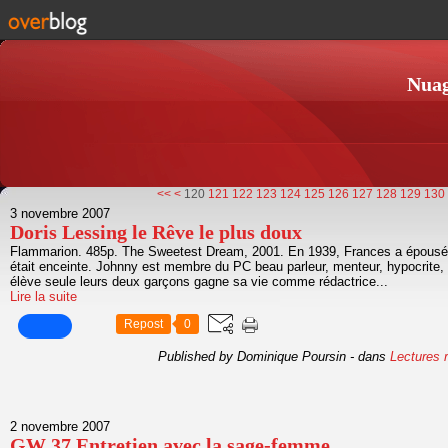
Nuag
100
110
<<
<
120
121
122
123
124
125
126
127
128
129
130
3 novembre 2007
Doris Lessing le Rêve le plus doux
Flammarion. 485p. The Sweetest Dream, 2001. En 1939, Frances a épousé
était enceinte. Johnny est membre du PC beau parleur, menteur, hypocrite,
élève seule leurs deux garçons gagne sa vie comme rédactrice...
Lire la suite
Repost
0
Published by Dominique Poursin
-
dans
Lectures 
2 novembre 2007
GW 37 Entretien avec la sage-femme