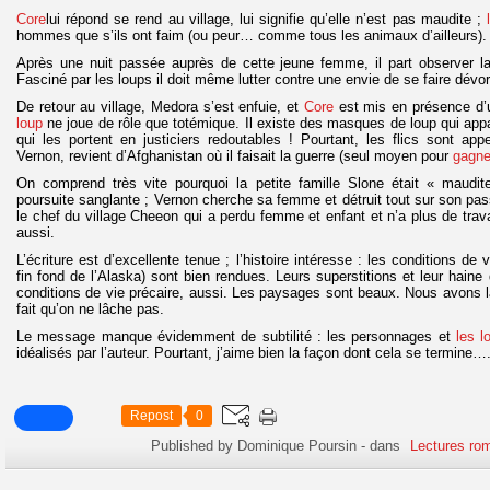
Core
lui répond se rend au village, lui signifie qu’elle n’est pas maudite ;
l
hommes que s’ils ont faim (ou peur… comme tous les animaux d’ailleurs).
Après une nuit passée auprès de cette jeune femme, il part observer l
Fasciné par les loups il doit même lutter contre une envie de se faire dévor
De retour au village, Medora s’est enfuie, et
Core
est mis en présence d’u
loup
ne joue de rôle que totémique. Il existe des masques de loup qui ap
qui les portent en justiciers redoutables ! Pourtant, les flics sont ap
Vernon, revient d’Afghanistan où il faisait la guerre (seul moyen pour
gagne
On comprend très vite pourquoi la petite famille Slone était « maudit
poursuite sanglante ; Vernon cherche sa femme et détruit tout sur son pas
le chef du village Cheeon qui a perdu femme et enfant et n’a plus de trava
aussi.
L’écriture est d’excellente tenue ; l’histoire intéresse : les conditions de 
fin fond de l’Alaska) sont bien rendues. Leurs superstitions et leur hain
conditions de vie précaire, aussi. Les paysages sont beaux. Nous avons 
fait qu’on ne lâche pas.
Le message manque évidemment de subtilité : les personnages et
les l
idéalisés par l’auteur. Pourtant, j’aime bien la façon dont cela se termine…
Repost
0
Published by Dominique Poursin
-
dans
Lectures ro