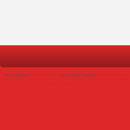
Voir le profil de
Dominique Poursin
sur le portail Overblog
Top articles
Contact
Signaler un abus
C.G.U.
Cookies et données personnelles
Préférences cookies