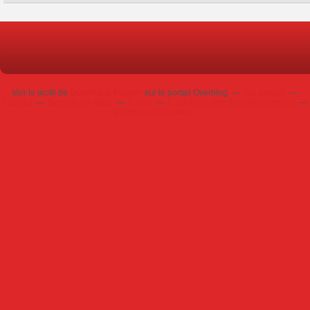
Voir le profil de
Dominique Poursin
sur le portail Overblog
Top articles
Contact
Signaler un abus
C.G.U.
Cookies et données personnelles
Préférences cookies