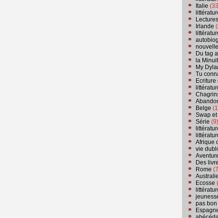
Italie
(33
littérat
Lecture
Irlande
(
littérat
autobio
nouvell
Du tag a
la Minui
My Dyla
Tu conn
Ecriture
littérat
Chagrins
Abandon
Belge
(1
Swap et
Série
(9
littérat
littérat
Afrique 
vie dubl
Aventure
Des livr
Rome
(7
Australi
Ecosse
(
littérat
jeuness
pas bon
Espagn
abécéda