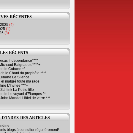
IVES RÉCENTES
 2025
(4)
2025
(1)
025
(8)
LES RÉCENTS
Cercas Indépendance****
Michaud Baignades ****+
entin Cabane **
ch le Chant du prophète ****
Lehane Le Silence
Fel malgré toute ma rage
ne L'Invitée ***+
Schlink La Petite fille
ntin Le voyant d'Etampes **
 John Mandel Hôtel de verre ***
 D'INDEX DES ARTICLES
ondine
ents blogs à consulter régulièrement!