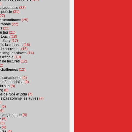
)
ure japonaise
(33)
s poésie
(31)
27)
ure scandinave
(25)
graphie
(22)
es
(22)
u tag
(21)
t touch
(18)
n Story
(17)
ais la chanson
(16)
 de nouvelles
(15)
ure langues slaves
(14)
 d'école
(13)
 de lectures
(12)
2)
 challenges
(12)
)
ure canadienne
(9)
ure néerlandaise
(9)
du sud
(8)
og
(8)
s de Noé et Zola
(7)
es pas comme les autres
(7)
)
e
(6)
6)
ure anglophone
(6)
e
(5)
(5)
e
(4)
ires
(4)