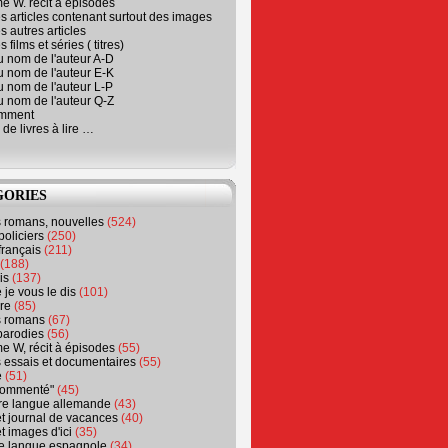
e W. récit à épisodes
s articles contenant surtout des images
s autres articles
 films et séries ( titres)
u nom de l'auteur A-D
u nom de l'auteur E-K
u nom de l'auteur L-P
u nom de l'auteur Q-Z
emment
 de livres à lire …
GORIES
s romans, nouvelles
(524)
policiers
(250)
français
(211)
(188)
is
(137)
 je vous le dis
(101)
re
(85)
s romans
(67)
parodies
(56)
e W, récit à épisodes
(55)
 essais et documentaires
(55)
e
(51)
 commenté"
(45)
ure langue allemande
(43)
t journal de vacances
(40)
t images d'ici
(35)
ure langue espagnole
(34)