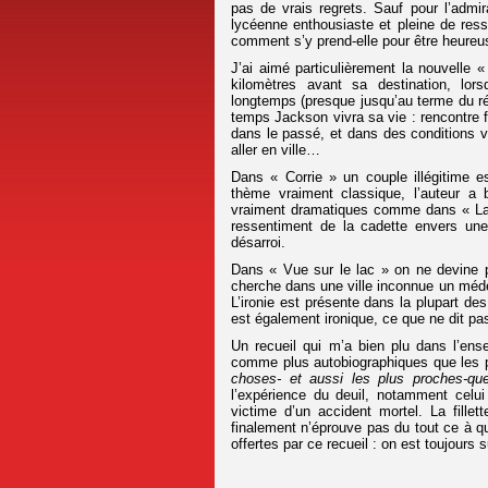
pas de vrais regrets. Sauf pour l’adm
lycéenne enthousiaste et pleine de ress
comment s’y prend-elle pour être heureu
J’ai aimé particulièrement la nouvelle « 
kilomètres avant sa destination, lors
longtemps (presque jusqu’au terme du réci
temps Jackson vivra sa vie : rencontre 
dans le passé, et dans des conditions vét
aller en ville…
Dans « Corrie » un couple illégitime 
thème vraiment classique, l’auteur a 
vraiment dramatiques comme dans « La Gr
ressentiment de la cadette envers une
désarroi.
Dans « Vue sur le lac » on ne devine pa
cherche dans une ville inconnue un méde
L’ironie est présente dans la plupart des
est également ironique, ce que ne dit pas 
Un recueil qui m’a bien plu dans l’ens
comme plus autobiographiques que les
choses- et aussi les plus proches-qu
l’expérience du deuil, notamment celui 
victime d’un accident mortel. La fille
finalement n’éprouve pas du tout ce à q
offertes par ce recueil : on est toujours s