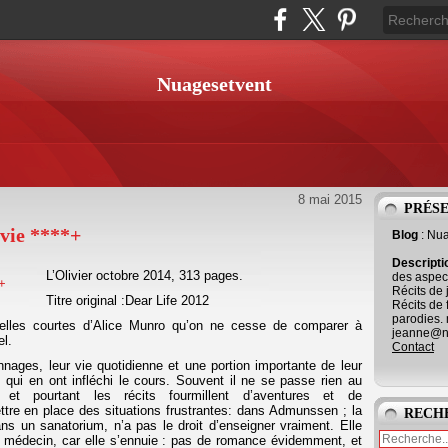
Nuagesetvent
8 mai 2015
PRÉS
vie ****+
Blog
: Nu
Descript
L’Olivier octobre 2014, 313 pages.
des aspect
Récits de 
Titre original :Dear Life 2012
Récits de 
parodies. 
elles courtes d’Alice Munro qu’on ne cesse de comparer à
jeanne@ne
el.
Contact
nnages, leur vie quotidienne et une portion importante de leur
s qui en ont infléchi le cours. Souvent il ne se passe rien au
t pourtant les récits fourmillent d’aventures et de
ttre en place des situations frustrantes: dans Admunssen ; la
RECH
ans un sanatorium, n’a pas le droit d’enseigner vraiment. Elle
e médecin, car elle s’ennuie : pas de romance évidemment, et