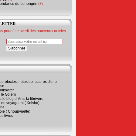
endance de Lohengrin
(3)
LETTER
 pour être averti des nouveaux articles
t prétextes, notes de lectures d'une
ise
olkovitch
a le Golem
 le blog d' Anis la librivore
t en voyageant ( Keisha)
rie
 joie ( Choupynette)
ses livres
e