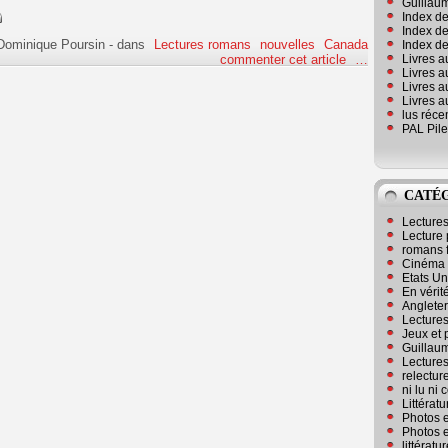
Guillaum
Index de
Index de
Dominique Poursin
-
dans
Lectures romans
nouvelles
Canada
Index des
Livres a
commenter cet article
…
Livres a
Livres a
Livres a
lus réc
PAL Pile
CATÉ
Lecture
Lecture 
romans 
Cinéma
Etats Un
En vérité
Angleter
Lecture
Jeux et 
Guillaum
Lectures
relectur
ni lu ni
Littérat
Photos e
Photos e
littérat