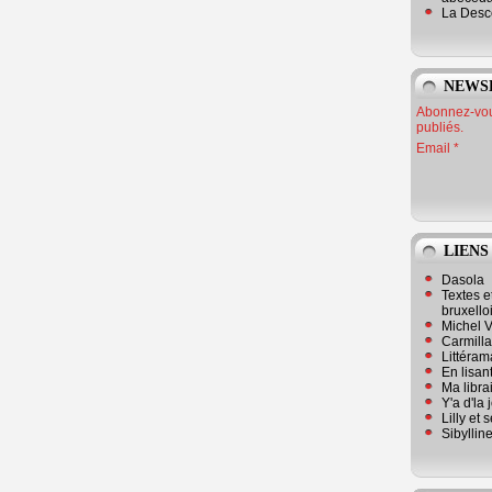
La Desc
NEWS
Abonnez-vous
publiés.
Email
LIENS
Dasola
Textes e
bruxello
Michel V
Carmill
Littérama
En lisan
Ma librai
Y'a d'la
Lilly et 
Sibyllin