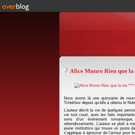
Alice Munro Rien que la 
Nous avons là une quinzaine de nouv
Tchekhov depuis qu’elle a obtenu le Nob
L’auteur décrit la vie de quelques perso
vie tout court, avec les faits important
sens d’un événement romanesque, e
rebondissements. L’auteur se plaît à me
jeune institutrice qui trouve un poste d
s’applique à éprouver de l’amour pour l