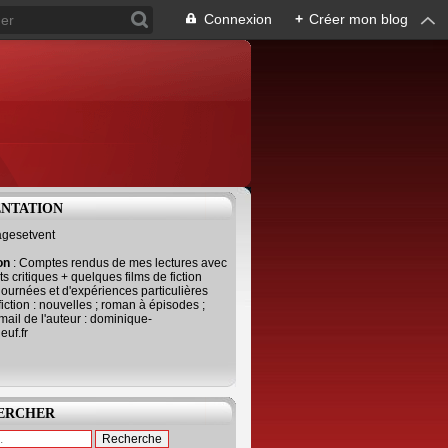
Connexion
+
Créer mon blog
ENTATION
agesetvent
ion
: Comptes rendus de mes lectures avec
s critiques + quelques films de fiction
journées et d'expériences particulières
fiction : nouvelles ; roman à épisodes ;
mail de l'auteur : dominique-
uf.fr
ERCHER