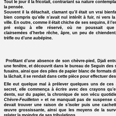
Tout le jour il la fricotait, contrariant sa nature contempl
la pensée.
Souvent il la détachait, clamant qu’il était un vrai bienfai
bien compris qu’elle n’avait nul intérêt à fuir, ni vers 
ville. En outre, comme il était chiche de ses sequins, il l’
pré exigu à elle réservé, où ne poussait que 
clairsemées d’herbe rêche, âpre, un peu de chiendent
trèfle ou d’une aubépine.
Profitant d’une absence de son chèvre-pied, Djali ent
une fenêtre, et découvrit dans le bureau de Seguin des 
fusains, ainsi que des piles de papier blanc de formats d
la lâchait, il se rendait dans cette pièce pour effectuer des
Elle eut quelque mal à prélever quelques uns de ces 
secret, elle commença à écrire avec des crayons qu’el
dents, sur du papier, la chronique de son vécu quotidien
Chèvre-Feuilleton
» et ne manquait pas de suspense car
devait trouver une raison de s’isoler puis une cache
œuvre grossissante, ainsi que les moyens de la surveil
relater la moindre de ses tribulations.