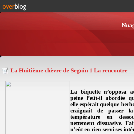
Nuag
La Huitième chèvre de Seguin 1 La rencontre
La biquette n’opposa au
peine l’eût-il abordée qu
elle espérait quelque herbe
craignait de passer l
température en desso
nettement dissuasive. F
n’eût en rien servi ses intér