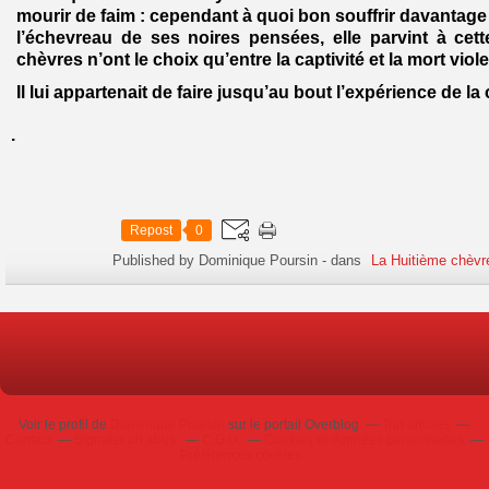
mourir de faim : cependant à quoi bon souffrir davantage
l’échevreau de ses noires pensées, elle parvint à cet
chèvres n’ont le choix qu’entre la captivité et la mort viole
Il lui appartenait de faire jusqu’au bout l’expérience de la 
.
Repost
0
Published by Dominique Poursin
-
dans
La Huitième chèvr
Voir le profil de
Dominique Poursin
sur le portail Overblog
Top articles
Contact
Signaler un abus
C.G.U.
Cookies et données personnelles
Préférences cookies