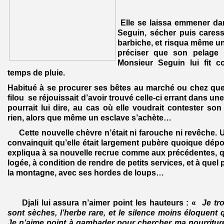
Elle se laissa emmener da
Seguin, sécher puis caresser
barbiche, et risqua même un
préciser que son pelage 
Monsieur Seguin lui fit co
temps de pluie.
Habitué à se procurer ses bêtes au marché ou chez que
filou se réjouissait d’avoir trouvé celle-ci errant dans une
pourrait lui dire, au cas où elle voudrait contester son 
rien, alors que même un esclave s’achète…
Cette nouvelle chèvre n’était ni farouche ni revêche. U
convainquit qu’elle était largement pubère quoique dépo
expliqua à sa nouvelle recrue comme aux précédentes, qu’
logée, à condition de rendre de petits services, et à quel p
la montagne, avec ses hordes de loups…
Djali lui assura n’aimer point les hauteurs : «
Je tr
sont sèches, l’herbe rare, et le silence moins éloquent 
Je n’aime point à gambader pour chercher ma nourriture 