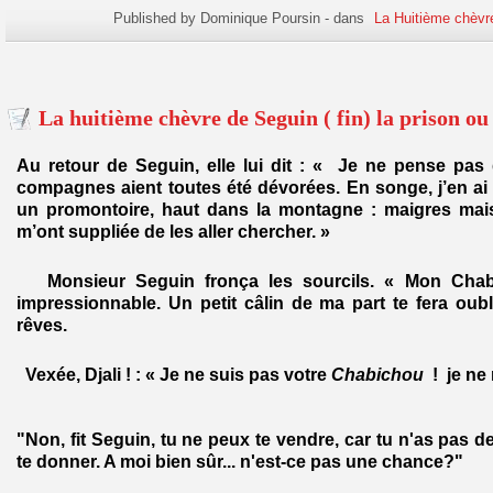
Published by Dominique Poursin
-
dans
La Huitième chèvr
La huitième chèvre de Seguin ( fin) la prison ou 
Au retour de Seguin, elle lui dit : « Je ne pense pa
compagnes aient toutes été dévorées. En songe, j’en ai
un promontoire, haut dans la montagne : maigres mais
m’ont suppliée de les aller chercher. »
Monsieur Seguin fronça les sourcils. « Mon Chab
impressionnable. Un petit câlin de ma part te fera oub
rêves.
Vexée, Djali ! : « Je ne suis pas votre
Chabichou
! je ne
"Non, fit Seguin, tu ne peux te vendre, car tu n'as pas d
te donner. A moi bien sûr... n'est-ce pas une chance?"