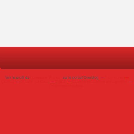
Voir le profil de
Dominique Poursin
sur le portail Overblog
Top articles
Contact
Signaler un abus
C.G.U.
Cookies et données personnelles
Préférences cookies