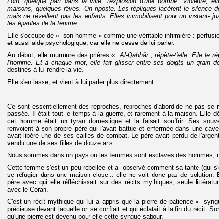
Loin, quelque part dans la ville, l'explosion d'une bombe. Violente, ell
maisons, quelques rêves. On riposte. Les répliques lacèrent le silence de 
mais ne réveillent pas les enfants. Elles immobilisent pour un instant- j
les épaules de la femme.
Elle s'occupe de « son homme » comme une véritable infirmière : perfusion
et aussi aide psychologique, car elle ne cesse de lui parler.
Au début, elle murmure des prières «
Al-Qahhâr , répète-t'elle. Elle le 
l'homme. Et à chaque mot, elle fait glisser entre ses doigts un grain d
destinés à lui rendre la vie.
Elle s'en lasse, et vient à lui parler plus directement.
Ce sont essentiellement des reproches, reproches d'abord de ne pas se ré
passée. Il était tout le temps à la guerre, et rarement à la maison. Elle 
cet homme était un tyran domestique et la faisait souffrir. Ses so
renvoient à son propre père qui l'avait battue et enfermée dans une cav
avait libéré une de ses cailles de combat. Le père avait perdu de l'argent
vendu une de ses filles de douze ans...
Nous sommes dans un pays où les femmes sont esclaves des hommes, ma
Cette femme s'est un peu rebellée et a observé comment sa tante (qui s'e
se réfugier dans une maison close... elle ne voit donc pas de solution.
père avec qui elle réfléchissait sur des récits mythiques, seule littérature
avec le Coran.
C'est un récit mythique qui lui a appris que la pierre de patience « syng
précieuse devant laquelle on se confiait et qui éclatait à la fin du récit. 
qu'une pierre est devenu pour elle cette syngué sabour.