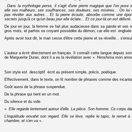
.
Dans la mythologie perse, il s'agit d'une pierre magique que l'on pose 
elle ses malheurs, ses souffrances, ses douleurs, ses misères... On lui c
pas révéler aux autres... Et la pierre écoute, absorbe comme une épo
secrets jusqu'à ce qu'un beau jour elle éclate... Et ce jour-là on est délivré
.
De jour en jour, la femme se fait plus audacieuse dans sa parole et ses r
gros mots, et parfois se croyant possédée du démon, car elle est engluée d
Après avoir tout dit, le mari cesse d'être cette pierre et se réveille... s'ens
L'auteur a écrit directement en français. Il connaît cette langue depuis son
de Marguerite Duras, dont il a eu la révélation avec « Hiroshima mon amou
Son style est descriptif écrit au présent simple, précis, poétique.
Effectivement, dans le texte, on lit nombre de phrases comme des incanta
Goût aussi de la phrase suspendue.
De la phrase qui tient en un mot.
Du silence et du vide.
«
Elle regarde lentement autour d'elle. La pièce. Son homme. Ce corps dan
L'inquiétude envahit son regard. Elle se lève, replie le tapis, le remet à
chambre, et s'en va
».