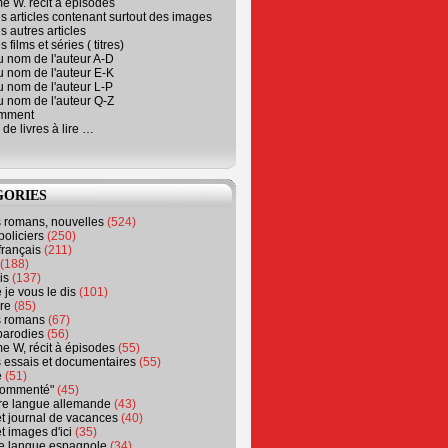
e W. récit à épisodes
s articles contenant surtout des images
s autres articles
 films et séries ( titres)
u nom de l'auteur A-D
u nom de l'auteur E-K
u nom de l'auteur L-P
u nom de l'auteur Q-Z
emment
 de livres à lire …
GORIES
s romans, nouvelles
(524)
policiers
(250)
français
(211)
(188)
is
(137)
 je vous le dis
(101)
re
(85)
s romans
(67)
parodies
(56)
e W, récit à épisodes
(55)
 essais et documentaires
(55)
e
(51)
 commenté"
(45)
ure langue allemande
(43)
t journal de vacances
(40)
t images d'ici
(35)
ure langue espagnole
(34)