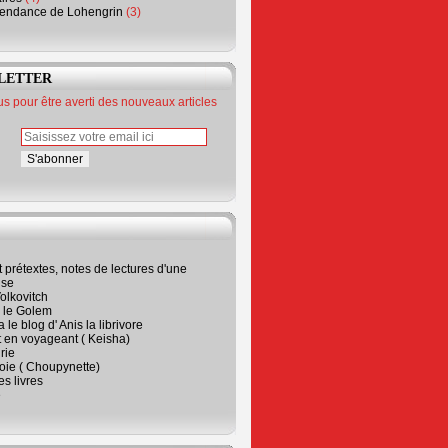
endance de Lohengrin
(3)
LETTER
 pour être averti des nouveaux articles
t prétextes, notes de lectures d'une
ise
olkovitch
a le Golem
 le blog d' Anis la librivore
t en voyageant ( Keisha)
rie
 joie ( Choupynette)
ses livres
e