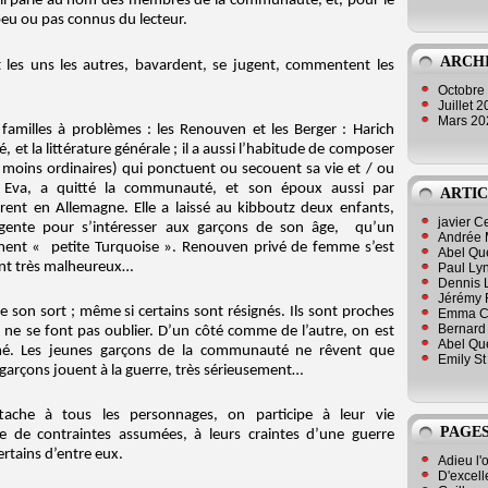
 il parle au nom des membres de la communauté, et, pour le
eu ou pas connus du lecteur.
ARCH
 les uns les autres, bavardent, se jugent, commentent les
Octobre
Juillet 
Mars 2
amilles à problèmes : les Renouven et les Berger : Harich
et la littérature générale ; il a aussi l’habitude de composer
 moins ordinaires) qui ponctuent ou secouent sa vie et / ou
 Eva, a quitté la communauté, et son époux aussi par
ARTIC
rent en Allemagne. Elle a laissé au kibboutz deux enfants,
javier 
igente pour s’intéresser aux garçons de son âge, qu’un
Andrée 
iment « petite Turquoise ». Renouven privé de femme s’est
Abel Qu
ont très malheureux…
Paul Lyn
Dennis 
Jérémy 
 son sort ; même si certains sont résignés. Ils sont proches
Emma Cli
Bernard 
 ne se font pas oublier. D’un côté comme de l’autre, on est
Abel Que
armé. Les jeunes garçons de la communauté ne rêvent que
Emily St
garçons jouent à la guerre, très sérieusement…
attache à tous les personnages, on participe à leur vie
PAGES
e de contraintes assumées, à leurs craintes d’une guerre
rtains d’entre eux.
Adieu l'
D'excell