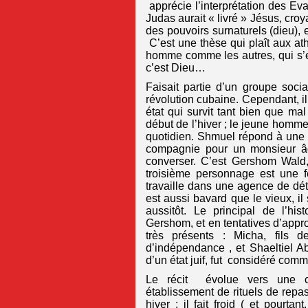
apprécie l’interprétation des Eva
Judas aurait « livré » Jésus, croy
des pouvoirs surnaturels (dieu), 
C’est une thèse qui plaît aux ath
homme comme les autres, qui s’est 
c’est Dieu…
Faisait partie d’un groupe soci
révolution cubaine. Cependant, il 
état qui survit tant bien que 
début de l’hiver ; le jeune homm
quotidien. Shmuel répond à une
compagnie pour un monsieur âgé
converser. C’est Gershom Wald, 
troisième personnage est une f
travaille dans une agence de dé
est aussi bavard que le vieux, il 
aussitôt. Le principal de l’hi
Gershom, et en tentatives d’appr
très présents : Micha, fils
d’indépendance , et Shaeltiel Ab
d’un état juif, fut considéré comm
Le récit évolue vers une cer
établissement de rituels de repa
hiver ; il fait froid ( et pourtan