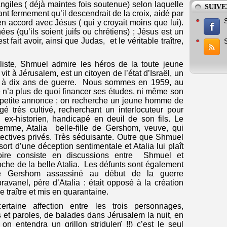
ngiles ( déjà maintes fois soutenue) selon laquelle
SUIVE
ant fermement qu’il descendrait de la croix, aidé par
en accord avec Jésus ( qui y croyait moins que lui).
ées (qu’ils soient juifs ou chrétiens) ; Jésus est un
fait avoir, ainsi que Judas, et le véritable traître,
aliste, Shmuel admire les héros de la toute jeune
vit à Jérusalem, est un citoyen de l’état d’Israël, un
mal à dix ans de guerre. Nous sommes en 1959, au
e n’a plus de quoi financer ses études, ni même son
 petite annonce ; on recherche un jeune homme de
 très cultivé, recherchant un interlocuteur pour
ex-historien, handicapé en deuil de son fils. Le
emme, Atalia belle-fille de Gershom, veuve, qui
tectives privés. Très séduisante. Outre que Shmuel
sort d’une déception sentimentale et Atalia lui plaît
stoire consiste en discussions entre Shmuel et
oche de la belle Atalia. Les défunts sont également
 de Gershom assassiné au début de la guerre
ravanel, père d’Atalia : était opposé à la création
e traître et mis en quarantaine.
taine affection entre les trois personnages,
s et paroles, de balades dans Jérusalem la nuit, en
t, on entendra un grillon striduler( !!) c’est le seul