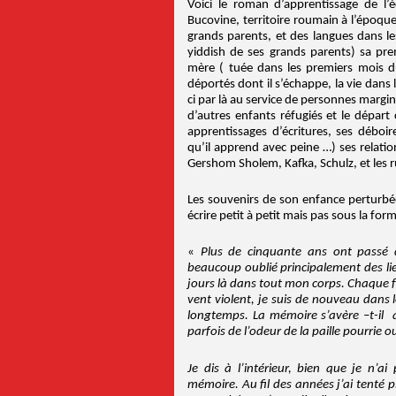
Voici le roman d’apprentissage de l’é
Bucovine, territoire roumain à l’époque,
grands parents, et des langues dans lesq
yiddish de ses grands parents) sa prem
mère ( tuée dans les premiers mois du
déportés dont il s’échappe, la vie dans l
ci par là au service de personnes margin
d’autres enfants réfugiés et le départ c
apprentissages d’écritures, ses déboire
qu’il apprend avec peine …) ses relatio
Gershom Sholem, Kafka, Schulz, et les r
Les souvenirs de son enfance perturbée 
écrire petit à petit mais pas sous la fo
«
Plus de cinquante ans ont passé 
beaucoup oublié principalement des li
jours là dans tout mon corps. Chaque fois
vent violent, je suis de nouveau dans 
longtemps. La mémoire s’avère –t-il a
parfois de l’odeur de la paille pourrie o
Je dis à l’intérieur, bien que je n’
mémoire. Au fil des années j’ai tenté p