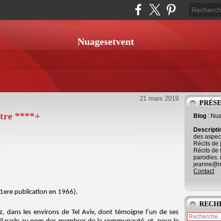
Nuagesetvent
21 mars 2019
PRÉS
tre ****+
Blog
: Nu
Descript
des aspect
Récits de 
Récits de 
parodies. 
jeanne@ne
Contact
(1ere publication en 1966).
RECH
z, dans les environs de Tel Aviv, dont témoigne l’un de ses