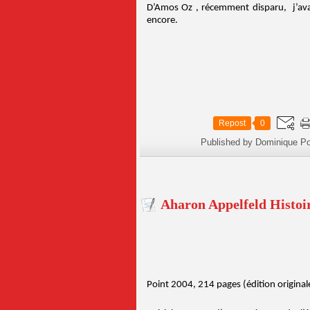
D’Amos Oz , récemment disparu, j’avai
encore.
Repost
0
Published by Dominique Po
Aharon Appelfeld Histoir
Point 2004, 214 pages (édition origina