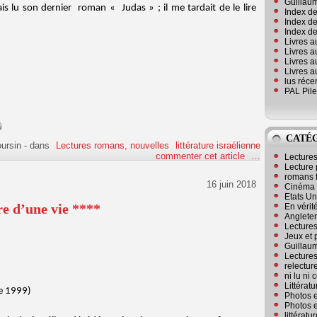
Guillaum
s lu son dernier roman « Judas » ; il me tardait de le lire
Index de
Index de
Index des
Livres a
Livres a
Livres a
Livres a
lus réc
PAL Pile
CATÉ
ursin
-
dans
Lectures romans, nouvelles
littérature israélienne
commenter cet article
…
Lecture
Lecture 
romans 
16 juin 2018
Cinéma
Etats Un
e d’une vie ****
En vérité
Angleter
Lecture
Jeux et 
Guillaum
Lectures
relectur
ni lu ni
Littérat
le 1999)
Photos e
Photos e
littérat