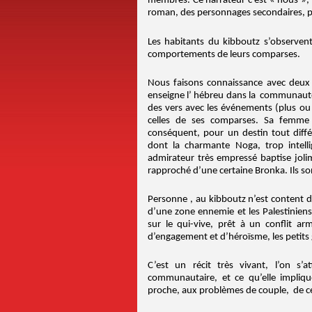
membres. Ce narrateur c’est « nous »,
roman, des personnages secondaires, p
Les habitants du kibboutz s’observent
comportements de leurs comparses.
Nous faisons connaissance avec deux f
enseigne l’ hébreu dans la communauté, 
des vers avec les événements (plus ou
celles de ses comparses. Sa femme
conséquent, pour un destin tout diffé
dont la charmante Noga, trop intell
admirateur très empressé baptise jol
rapproché d’une certaine Bronka. Ils s
Personne , au kibboutz n’est content de
d’une zone ennemie et les Palestiniens
sur le qui-vive, prêt à un conflit 
d’engagement et d’héroïsme, les petits 
C’est un récit très vivant, l’on s’
communautaire, et ce qu’elle impliqu
proche, aux problèmes de couple, de ce