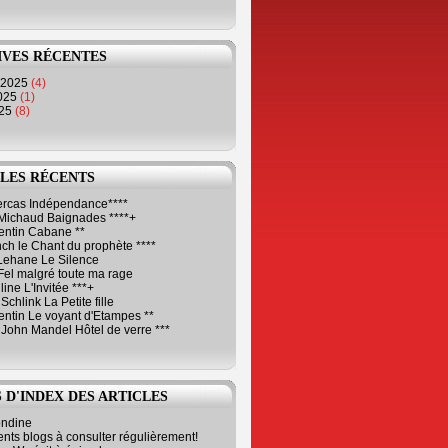
IVES RÉCENTES
 2025
(4)
2025
(1)
025
(8)
LES RÉCENTS
Cercas Indépendance****
Michaud Baignades ****+
entin Cabane **
ch le Chant du prophète ****
Lehane Le Silence
Fel malgré toute ma rage
ne L'Invitée ***+
Schlink La Petite fille
ntin Le voyant d'Etampes **
 John Mandel Hôtel de verre ***
 D'INDEX DES ARTICLES
ondine
ents blogs à consulter régulièrement!