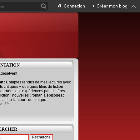
Connexion
+
Créer mon blog
ENTATION
agesetvent
ion
: Comptes rendus de mes lectures avec
s critiques + quelques films de fiction
journées et d'expériences particulières
fiction : nouvelles ; roman à épisodes ;
mail de l'auteur : dominique-
uf.fr
ERCHER