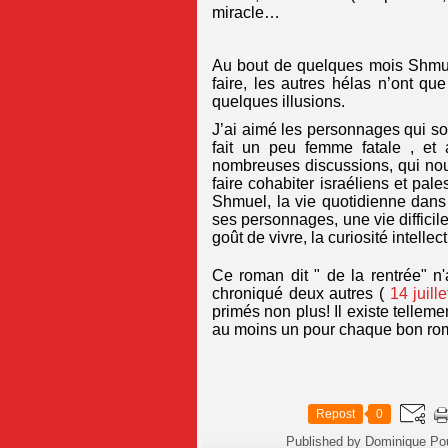
miracle…
Au bout de quelques mois Shmuel
faire, les autres hélas n’ont qu
quelques illusions.
J’ai aimé les personnages qui son
fait un peu femme fatale , et 
nombreuses discussions, qui no
faire cohabiter israéliens et pa
Shmuel, la vie quotidienne dans 
ses personnages, une vie diffici
goût de vivre, la curiosité intellec
Ce roman dit " de la rentrée" n'
chroniqué deux autres (
14 juill
primés non plus! Il existe tellement
au moins un pour chaque bon roma
Repost
0
Published by Dominique Po