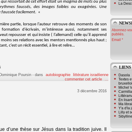
ce qui ressortait de cet effort était un magma de mots ou plus
La Desc
 rythmes faussés, des images faibles ou exagérées. Une
e faussée facilement
. «
NEWS
emière partie, lorsque l’auteur retrouve des moments de son
 formation d’écrivain, m’intéresse aussi, notamment ses
Abonnez-vous
publiés.
veut repousser et qui insiste ( l’allemand) celle qu’il apprend
Email
eu moins ses relations avec les mentors mentionnés plus haut ;
t, c’est un récit essentiel, à lire et relire…
LIENS
Dominique Poursin
-
dans
autobiographie
littérature israélienne
Dasola
commenter cet article
…
Textes e
bruxello
Michel V
3 décembre 2016
Carmill
Littérama
En lisan
Ma librai
Y'a d'la
Lilly et 
Sibyllin
 d’une thèse sur Jésus dans la tradition juive. Il