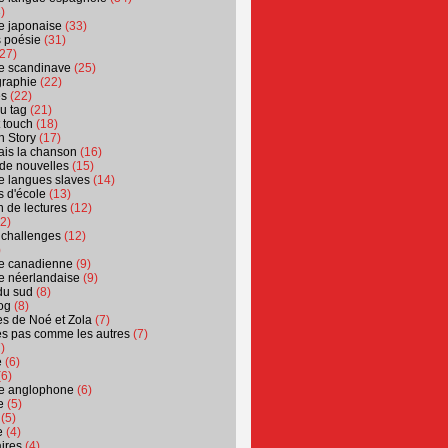
)
ure japonaise
(33)
s poésie
(31)
27)
ure scandinave
(25)
graphie
(22)
es
(22)
u tag
(21)
t touch
(18)
n Story
(17)
ais la chanson
(16)
 de nouvelles
(15)
ure langues slaves
(14)
 d'école
(13)
 de lectures
(12)
2)
 challenges
(12)
)
ure canadienne
(9)
ure néerlandaise
(9)
du sud
(8)
og
(8)
s de Noé et Zola
(7)
es pas comme les autres
(7)
)
e
(6)
6)
ure anglophone
(6)
e
(5)
(5)
e
(4)
ires
(4)