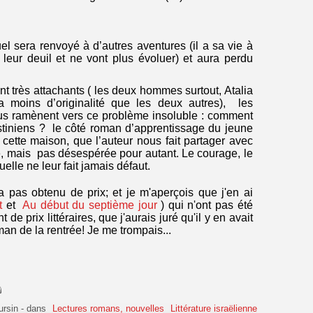
 sera renvoyé à d’autres aventures (il a sa vie à
e leur deuil et ne vont plus évoluer) et aura perdu
t très attachants ( les deux hommes surtout, Atalia
a moins d’originalité que les deux autres), les
us ramènent vers ce problème insoluble : comment
lestiniens ? le côté roman d’apprentissage du jeune
cette maison, que l’auteur nous fait partager avec
le, mais pas désespérée pour autant. Le courage, le
tuelle ne leur fait jamais défaut.
a pas obtenu de prix; et je m'aperçois que j'en ai
et
et
Au début du septième jour
) qui n'ont pas été
 de prix littéraires, que j'aurais juré qu'il y en avait
n de la rentrée! Je me trompais...
ursin
-
dans
Lectures romans, nouvelles
Littérature israëlienne