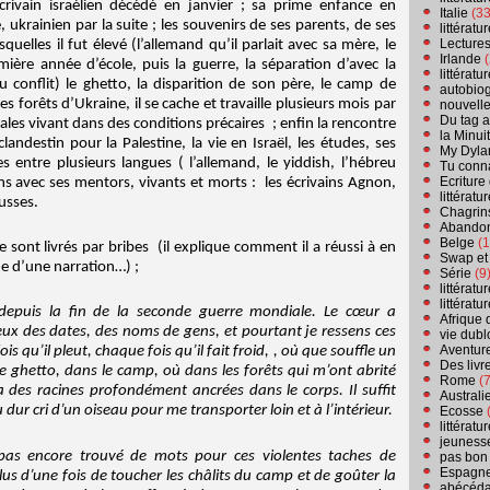
crivain israélien décédé en janvier ; sa prime enfance en
Italie
(33
 ukrainien par la suite ; les souvenirs de ses parents, de ses
littérat
Lecture
uelles il fut élevé (l’allemand qu’il parlait avec sa mère, le
Irlande
(
ière année d’école, puis la guerre, la séparation d’avec la
littérat
 conflit) le ghetto, la disparition de son père, le camp de
autobio
es forêts d’Ukraine, il se cache et travaille plusieurs mois par
nouvell
Du tag a
ales vivant dans des conditions précaires ; enfin la rencontre
la Minui
landestin pour la Palestine, la vie en Israël, les études, ses
My Dyla
s entre plusieurs langues ( l’allemand, le yiddish, l’hébreu
Tu conn
Ecriture
ns avec ses mentors, vivants et morts : les écrivains Agnon,
littérat
usses.
Chagrins
Abandon
Belge
(1
sont livrés par bribes (il explique comment il a réussi à en
Swap et
rme d’une narration…) ;
Série
(9
littérat
littérat
depuis la fin de la seconde guerre mondiale. Le cœur a
Afrique 
eux des dates, des noms de gens, et pourtant je ressens ces
vie dubl
Aventure
 qu’il pleut, chaque fois qu’il fait froid, , où que souffle un
Des livr
le ghetto, dans le camp, où dans les forêts qui m’ont abrité
Rome
(7
 des racines profondément ancrées dans le corps. Il suffit
Australi
u dur cri d’un oiseau pour me transporter loin et à l’intérieur.
Ecosse
(
littérat
jeuness
ai pas encore trouvé de mots pour ces violentes taches de
pas bon
Espagn
lus d’une fois de toucher les châlits du camp et de goûter la
abécéda