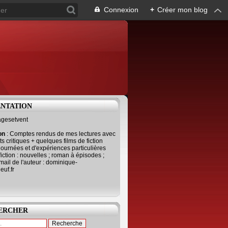
Connexion
+
Créer mon blog
ENTATION
agesetvent
ion
: Comptes rendus de mes lectures avec
s critiques + quelques films de fiction
journées et d'expériences particulières
fiction : nouvelles ; roman à épisodes ;
mail de l'auteur : dominique-
uf.fr
ERCHER