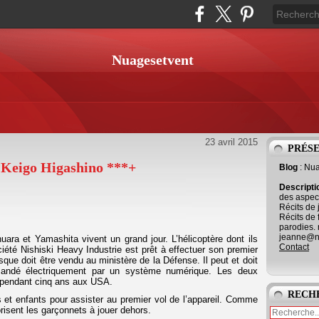
Nuagesetvent
23 avril 2015
PRÉS
e Keigo Higashino ***+
Blog
: Nu
Descript
des aspect
Récits de 
Récits de 
parodies. 
jeanne@ne
uara et Yamashita vivent un grand jour. L’hélicoptère dont ils
Contact
ciété Nishiski Heavy Industrie est prêt à effectuer son premier
sque doit être vendu au ministère de la Défense. Il peut et doit
mmandé électriquement par un système numérique. Les deux
lé pendant cinq ans aux USA.
RECH
et enfants pour assister au premier vol de l’appareil. Comme
orisent les garçonnets à jouer dehors.