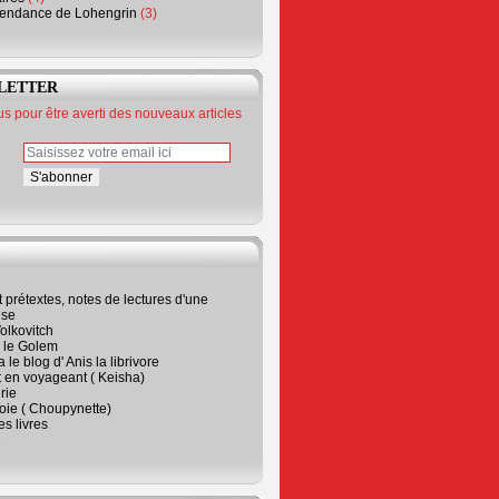
endance de Lohengrin
(3)
LETTER
 pour être averti des nouveaux articles
t prétextes, notes de lectures d'une
ise
olkovitch
a le Golem
 le blog d' Anis la librivore
t en voyageant ( Keisha)
rie
 joie ( Choupynette)
ses livres
e