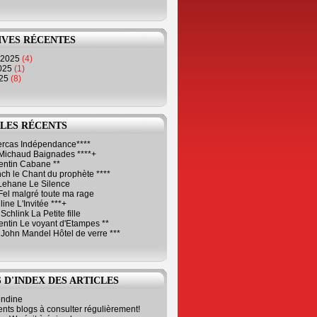
IVES RÉCENTES
 2025
(4)
2025
(1)
025
(8)
LES RÉCENTS
Cercas Indépendance****
Michaud Baignades ****+
entin Cabane **
ch le Chant du prophète ****
Lehane Le Silence
Fel malgré toute ma rage
ne L'Invitée ***+
Schlink La Petite fille
ntin Le voyant d'Etampes **
 John Mandel Hôtel de verre ***
 D'INDEX DES ARTICLES
ondine
ents blogs à consulter régulièrement!