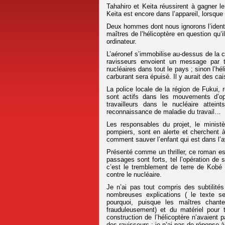
Tahahiro et Keita réussirent à gagner le
Keita est encore dans l’appareil, lorsqu
Deux hommes dont nous ignorons l’identi
maîtres de l’hélicoptère en question qu
ordinateur.
L’aéronef s’immobilise au-dessus de la c
ravisseurs envoient un message par té
nucléaires dans tout le pays ; sinon l’hé
carburant sera épuisé. Il y aurait des ca
La police locale de la région de Fukui,
sont actifs dans les mouvements d’op
travailleurs dans le nucléaire attei
reconnaissance de maladie du travail…
Les responsables du projet, le ministè
pompiers, sont en alerte et cherchent 
comment sauver l’enfant qui est dans l’a
Présenté comme un thriller, ce roman est 
passages sont forts, tel l’opération d
c’est le tremblement de terre de Kobé 
contre le nucléaire.
Je n’ai pas tout compris des subtilit
nombreuses explications ( le texte 
pourquoi, puisque les maîtres chant
frauduleusement) et du matériel pour 
construction de l’hélicoptère n’avaient 
des ravisseurs ; je n’ai pas de réponse à