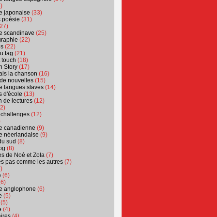
)
ure japonaise
(33)
s poésie
(31)
27)
ure scandinave
(25)
graphie
(22)
es
(22)
u tag
(21)
t touch
(18)
n Story
(17)
ais la chanson
(16)
 de nouvelles
(15)
ure langues slaves
(14)
 d'école
(13)
 de lectures
(12)
2)
 challenges
(12)
)
ure canadienne
(9)
ure néerlandaise
(9)
du sud
(8)
og
(8)
s de Noé et Zola
(7)
es pas comme les autres
(7)
)
e
(6)
6)
ure anglophone
(6)
e
(5)
(5)
e
(4)
ires
(4)