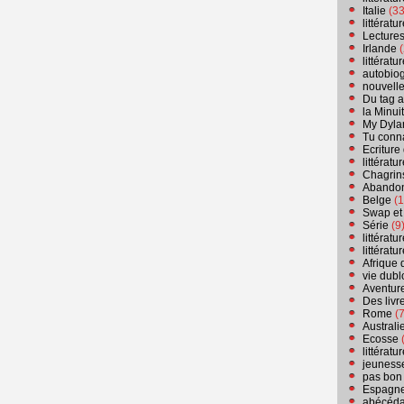
Italie
(33
littérat
Lecture
Irlande
(
littérat
autobio
nouvell
Du tag a
la Minui
My Dyla
Tu conn
Ecriture
littérat
Chagrins
Abandon
Belge
(1
Swap et
Série
(9
littérat
littérat
Afrique 
vie dubl
Aventure
Des livr
Rome
(7
Australi
Ecosse
(
littérat
jeuness
pas bon
Espagn
abécéda