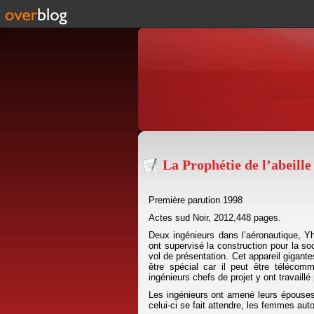
La Prophétie de l’abeill
Première parution 1998
Actes sud Noir, 2012,448 pages.
Deux ingénieurs dans l’aéronautique, Yh
ont supervisé la construction pour la so
vol de présentation. Cet appareil gigante
être spécial car il peut être téléco
ingénieurs chefs de projet y ont travail
Les ingénieurs ont amené leurs épouses 
celui-ci se fait attendre, les femmes aut