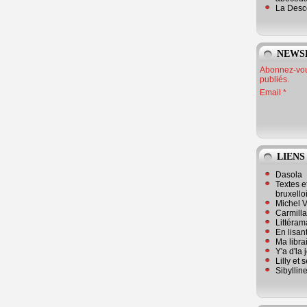
La Desc
NEWS
Abonnez-vous
publiés.
Email
LIENS
Dasola
Textes e
bruxello
Michel V
Carmill
Littérama
En lisan
Ma librai
Y'a d'la
Lilly et 
Sibyllin