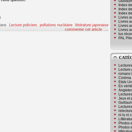
Guillaum
Index de
Index de
Index des
Livres a
Livres a
ans
Lecture policiers
pollutions nucléaire
littérature japonaise
Livres a
commenter cet article
…
Livres a
lus réc
PAL Pile
CATÉ
Lecture
Lecture 
romans 
Cinéma
Etats Un
En vérité
Angleter
Lecture
Jeux et 
Guillaum
Lectures
relectur
ni lu ni
Littérat
Photos e
Photos e
littérat