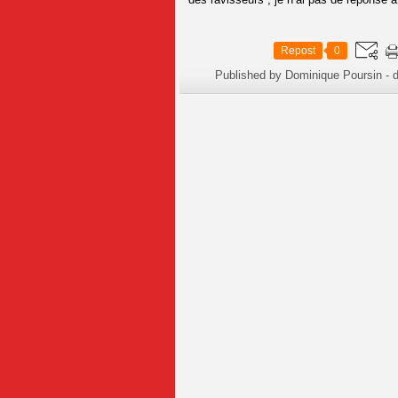
Repost
0
Published by Dominique Poursin
-
d