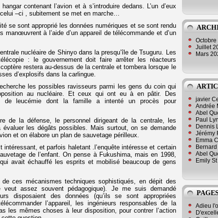
 hangar contenant l’avion et à s’introduire dedans. L’un d’eux
e celui –ci , subitement se met en marche…
té se sont approprié les données numériques et se sont rendu
ARCH
’ils manœuvrent à l’aide d’un appareil de télécommande et d’un
Octobre
Juillet 
entrale nucléaire de Shinyo dans la presqu’île de Tsuguru. Les
Mars 2
lécopie : le gouvernement doit faire arrêter les réacteurs
licoptère restera au-dessus de la centrale et tombera lorsque le
isses d’explosifs dans la carlingue.
ARTIC
 recherche les possibles ravisseurs parmi les gens du coin qui
position au nucléaire. Et ceux qui ont eu à en pâtir. Des
javier 
nts de leucémie dont la famille a intenté un procès pour
Andrée 
Abel Qu
Paul Lyn
re de la défense, le personnel dirigeant de la centrale, les
Dennis 
à évaluer les dégâts possibles. Mais surtout, on se demande
Jérémy 
vion et on élabore un plan de sauvetage périlleux.
Emma Cli
Bernard 
intéressant, et parfois haletant .l’enquête intéresse et certain
Abel Que
e sauvetage de l’enfant. On pense à Fukushima, mais en 1998,
Emily St
qui avait échauffé les esprits et mobilisé beaucoup de gens
és de ces mécanismes techniques sophistiqués, en dépit des
se veut assez souvent pédagogique). Je me suis demandé
PAGES
eurs disposaient des données (qu’ils se sont appropriées
télécommander l’appareil, les ingénieurs responsables de la
Adieu l'
pas les mêmes choses à leur disposition, pour contrer l’action
D'excell
 cette question.