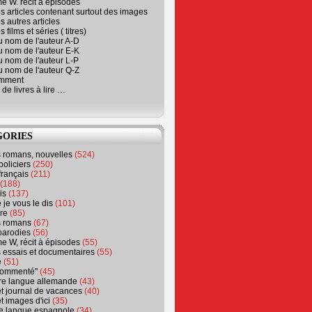
e W. récit à épisodes
s articles contenant surtout des images
s autres articles
 films et séries ( titres)
u nom de l'auteur A-D
u nom de l'auteur E-K
u nom de l'auteur L-P
u nom de l'auteur Q-Z
emment
 de livres à lire …
GORIES
s romans, nouvelles
(524)
policiers
(250)
français
(211)
(188)
is
(137)
 je vous le dis
(101)
re
(85)
s romans
(67)
parodies
(56)
e W, récit à épisodes
(55)
 essais et documentaires
(55)
e
(51)
 commenté"
(45)
ure langue allemande
(43)
t journal de vacances
(40)
t images d'ici
(35)
ure langue espagnole
(34)