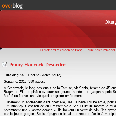
Nuag
<< Mother film coréen de Bong...
Laure Adler Immortel
Penny Hancock Désordre
Titre original
: Tideline (Marée haute)
Sonatine, 2013, 380 pages.
A Greenwich, le long des quais de la Tamise, vit Sonia, femme de 45 an
Berge
s ». Elle se plaît à évoquer ses jeunes années, un garçon appelé Se
à côté du fleuve, une vie qu’elle regrette amèrement.
Justement un adolescent vient chez elle, Jez, le neveu d’une amie, pour 
Tim Buckley. C’est fou ce qu’il ressemble à Seb ! Elle lui montre le stud
notamment une «
douze cordes
». Ils boivent un verre de vin, Jez grat
par le jeune garçon, Sonia répugne à le laisser repartir. De là à multipl