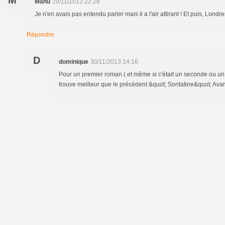
M
Manu
29/11/2013 22:28
Je n'en avais pas entendu parler mais il a l'air attirant ! Et puis, Londr
Répondre
D
dominique
30/11/2013 14:16
Pour un premier roman ( et même si c'était un seconde ou un t
trouve meilleur que le précédent &quot; Sontatine&quot; Avant