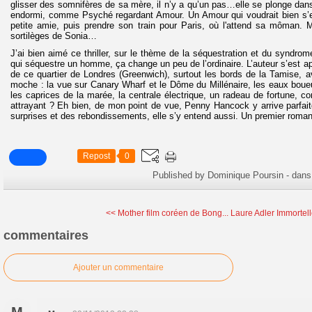
glisser des somnifères de sa mère, il n’y a qu’un pas…elle se plonge dan
endormi, comme Psyché regardant Amour. Un Amour qui voudrait bien s’env
petite amie, puis prendre son train pour Paris, où l'attend sa môman. 
sortilèges de Sonia…
J’ai bien aimé ce thriller, sur le thème de la séquestration et du synd
qui séquestre un homme, ça change un peu de l’ordinaire. L’auteur s’est a
de ce quartier de Londres (Greenwich), surtout les bords de la Tamise, 
moche : la vue sur Canary Wharf et le Dôme du Millénaire, les eaux boueus
les caprices de la marée, la centrale électrique, un radeau de fortune, c
attrayant ? Eh bien, de mon point de vue, Penny Hancock y arrive parfai
surprises et des rebondissements, elle s’y entend aussi. Un premier roman 
Repost
0
Published by Dominique Poursin
-
dan
<< Mother film coréen de Bong...
Laure Adler Immortel
commentaires
Ajouter un commentaire