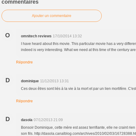
commentaires
Ajouter un commentaire
O
omnitech reviews
17/10/2014 13:32
I have heard about this movie. This particular movie has a very different
indeed is very interesting. What we need at this time of the century ar
Répondre
D
dominique
11/12/2013 13:31
Ces deux êtres sont liés à la vie à la mort et par un lien mortifère. C'e
Répondre
D
dasola
07/12/2013 21:09
Bonsoir Dominique, cette mère est assez terrifiante, elle ne craint rie
son fils. http://dasola.canalblog.com/archives/2010/02/03/16728388.h