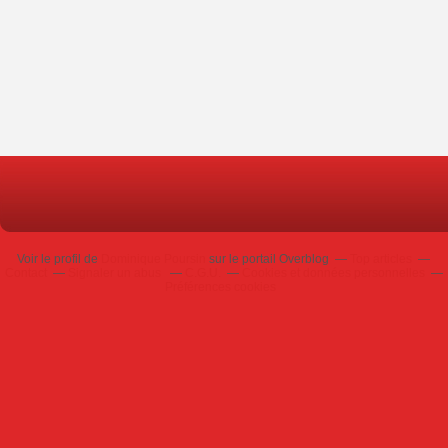
Voir le profil de
Dominique Poursin
sur le portail Overblog
Top articles
Contact
Signaler un abus
C.G.U.
Cookies et données personnelles
Préférences cookies