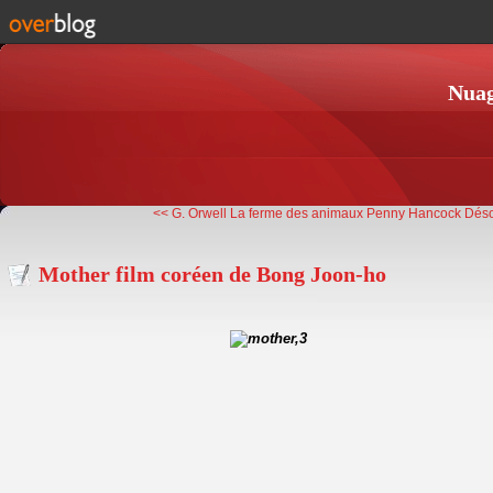
Nuag
<< G. Orwell La ferme des animaux
Penny Hancock Déso
Mother film coréen de Bong Joon-ho