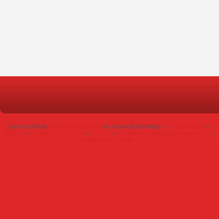
Voir le profil de
Dominique Poursin
sur le portail Overblog
Top articles
Contact
Signaler un abus
C.G.U.
Cookies et données personnelles
Préférences cookies