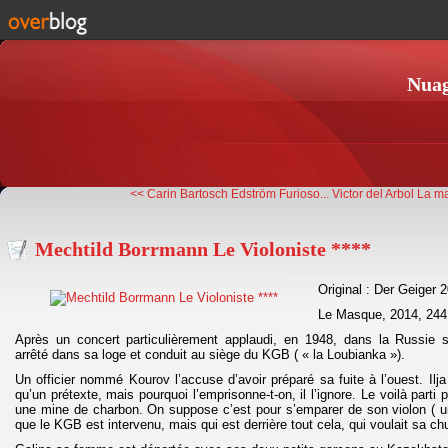
Nuag
<< Carin Bartosch Edström Furioso...
Victor del Arbol La ma
Mechtild Borrmann Le Violoniste ****
Original : Der Geiger 
Le Masque, 2014, 244
Après un concert particulièrement applaudi, en 1948, dans la Russie st
arrêté dans sa loge et conduit au siège du KGB ( « la Loubianka »).
Un officier nommé Kourov l’accuse d’avoir préparé sa fuite à l’ouest. Ilj
qu’un prétexte, mais pourquoi l’emprisonne-t-on, il l’ignore. Le voilà parti 
une mine de charbon. On suppose c’est pour s’emparer de son violon ( un
que le KGB est intervenu, mais qui est derrière tout cela, qui voulait sa ch