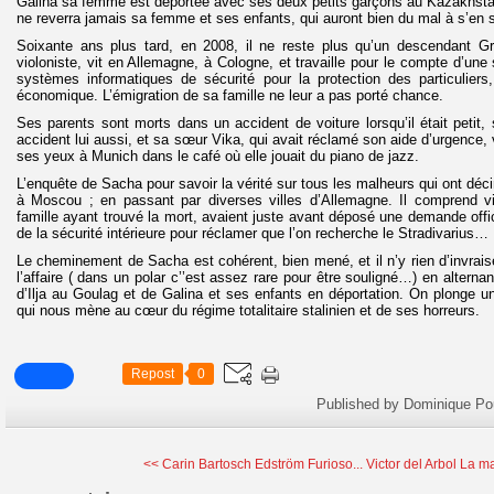
Galina sa femme est déportée avec ses deux petits garçons au Kazakhstan, 
ne reverra jamais sa femme et ses enfants, qui auront bien du mal à s’en so
Soixante ans plus tard, en 2008, il ne reste plus qu’un descendant Gr
violoniste, vit en Allemagne, à Cologne, et travaille pour le compte d’une
systèmes informatiques de sécurité pour la protection des particuliers
économique. L’émigration de sa famille ne leur a pas porté chance.
Ses parents sont morts dans un accident de voiture lorsqu’il était peti
accident lui aussi, et sa sœur Vika, qui avait réclamé son aide d’urgence,
ses yeux à Munich dans le café où elle jouait du piano de jazz.
L’enquête de Sacha pour savoir la vérité sur tous les malheurs qui ont déc
à Moscou ; en passant par diverses villes d’Allemagne. Il comprend 
famille ayant trouvé la mort, avaient juste avant déposé une demande offi
de la sécurité intérieure pour réclamer que l’on recherche le Stradivarius…
Le cheminement de Sacha est cohérent, bien mené, et il n’y rien d’invrais
l’affaire ( dans un polar c’’est assez rare pour être souligné…) en altern
d’Ilja au Goulag et de Galina et ses enfants en déportation. On plonge un
qui nous mène au cœur du régime totalitaire stalinien et de ses horreurs.
Repost
0
Published by Dominique Po
<< Carin Bartosch Edström Furioso...
Victor del Arbol La ma