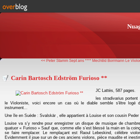
Nuag
<< Peter Stamm Sept ans ****
Mechtild Borrmann Le Violon
Carin Bartosch Edström Furioso **
JC Lattès, 587 pages.
les stradivarius porten
le Violoniste, voici encore un cas où le diable semble s'être logé 
instrument...
Une île en Suède : Svalskär , elle appartient à Louise et son cousin Peder
Louise va s’y rendre pour enregistrer un disque de musique de chamb
quatuor « Furioso » Sauf que, comme elle s’est blessé la main en la coinç
se faire remplacer. Le remplaçant est Raoul Lebeskind, célèbre violon
Evidemment il joue sur un de ces anciens violons, pièce maudite et inesti