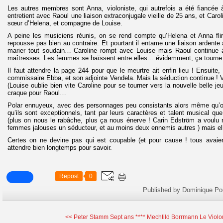
Les autres membres sont Anna, violoniste, qui autrefois a été fiancée à
entretient avec Raoul une liaison extraconjugale vieille de 25 ans, et Carol
sœur d’Helena, et compagne de Louise.
A peine les musiciens réunis, on se rend compte qu’Helena et Anna flir
repousse pas bien au contraire. Et pourtant il entame une liaison ardente 
marier tout soudain… Caroline rompt avec Louise mais Raoul continue à
maîtresses. Les femmes se haïssent entre elles… évidemment, ça tourn
Il faut attendre la page 244 pour que le meurtre ait enfin lieu ! Ensuite
commissaire Ebba, et son adjointe Vendela. Mais la séduction continue ! V
(Louise oublie bien vite Caroline pour se tourner vers la nouvelle belle 
craque pour Raoul…
Polar ennuyeux, avec des personnages peu consistants alors même qu’o
qu’ils sont exceptionnels, tant par leurs caractères et talent musical que 
(plus on nous le rabâche, plus ça nous énerve ! Carin Edström a voulu r
femmes jalouses un séducteur, et au moins deux ennemis autres ) mais el
Certes on ne devine pas qui est coupable (et pour cause ! tous avaie
attendre bien longtemps pour savoir.
Repost
0
Published by Dominique Po
<< Peter Stamm Sept ans ****
Mechtild Borrmann Le Violon