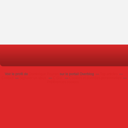
Voir le profil de
Dominique Poursin
sur le portail Overblog
Top articles
Contact
Signaler un abus
C.G.U.
Cookies et données personnelles
Préférences cookies