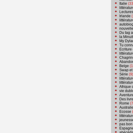
Italie
(33
littérat
Lecture
Irlande
(
littérat
autobio
nouvell
Du tag a
la Minui
My Dyla
Tu conn
Ecriture
littérat
Chagrins
Abandon
Belge
(1
Swap et
Série
(9
littérat
littérat
Afrique 
vie dubl
Aventure
Des livr
Rome
(7
Australi
Ecosse
(
littérat
jeuness
pas bon
Espagn
abécéda