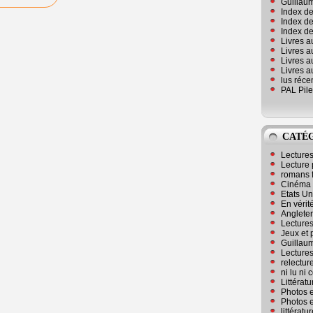
Guillaum
Index de
Index de
Index des
Livres a
Livres a
Livres a
Livres a
lus réc
PAL Pile
CATÉ
Lecture
Lecture 
romans 
Cinéma
Etats Un
En vérité
Angleter
Lecture
Jeux et 
Guillaum
Lectures
relectur
ni lu ni
Littérat
Photos e
Photos e
littérat