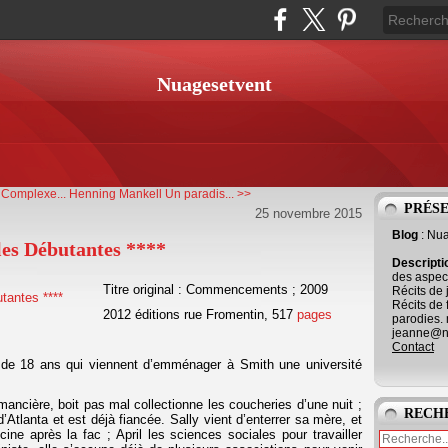
Nuagesetvent
Complexe...
Henning Mankell Un paradis... >>
PRÉS
25 novembre 2015
Blog
: Nu
les Débutantes ****
Descript
des aspect
Titre original : Commencements ; 2009
Récits de 
Récits de 
2012 éditions rue Fromentin, 517
pages
parodies. 
jeanne@ne
Contact
s de 18 ans qui viennent d’emménager à Smith une université
romancière, boit pas mal collectionne les coucheries d’une nuit ;
RECH
d’Atlanta et est déjà fiancée. Sally vient d’enterrer sa mère, et
ine après la fac ; April les sciences sociales pour travailler