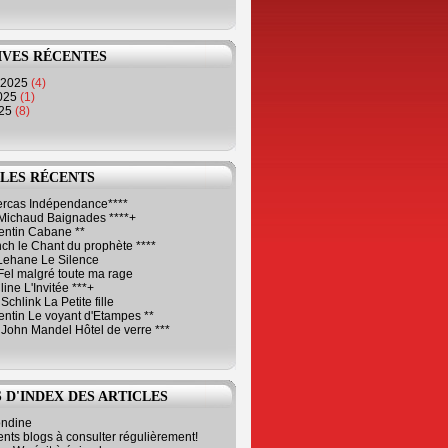
IVES RÉCENTES
 2025
(4)
2025
(1)
025
(8)
LES RÉCENTS
Cercas Indépendance****
Michaud Baignades ****+
entin Cabane **
ch le Chant du prophète ****
Lehane Le Silence
Fel malgré toute ma rage
ne L'Invitée ***+
Schlink La Petite fille
ntin Le voyant d'Etampes **
 John Mandel Hôtel de verre ***
 D'INDEX DES ARTICLES
ondine
ents blogs à consulter régulièrement!