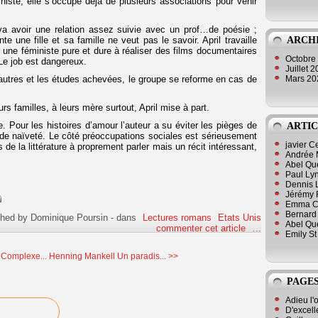
niste, elle s’occupe déjà de plusieurs associations pour venir
 va avoir une relation assez suivie avec un prof…de poésie ;
ARCH
e une fille et sa famille ne veut pas le savoir. April travaille
 une féministe pure et dure à réaliser des films documentaires
Octobre
Le job est dangereux.
Juillet 
Mars 2
x autres et les études achevées, le groupe se reforme en cas de
rs familles, à leurs mère surtout, April mise à part.
 Pour les histoires d’amour l’auteur a su éviter les pièges de
ARTIC
rande naïveté. Le côté préoccupations sociales est sérieusement
javier 
s de la littérature à proprement parler mais un récit intéressant,
Andrée 
Abel Qu
Paul Lyn
Dennis 
Jérémy 
Emma Cli
Bernard 
shed by Dominique Poursin
-
dans
Lectures romans
Etats Unis
Abel Que
commenter cet article
…
Emily St
Complexe...
Henning Mankell Un paradis... >>
PAGES
Adieu l'
D'excell