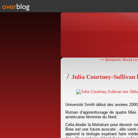
<< Benjamin Wood Le 
Julia Courtney-Sullivan 
Université Smith début des années 2000
Roman d’apprentissage de quatre fille
américaine féminine du Nord.
Celia étudie la littérature pour devenir 
Bree est une future avocate ; elle vient 
apprend la biologie espérant faire médec