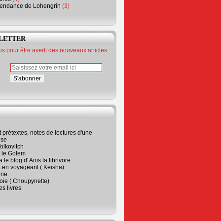
endance de Lohengrin
(3)
LETTER
 pour être averti des nouveaux articles
t prétextes, notes de lectures d'une
ise
olkovitch
a le Golem
 le blog d' Anis la librivore
t en voyageant ( Keisha)
rie
 joie ( Choupynette)
ses livres
e