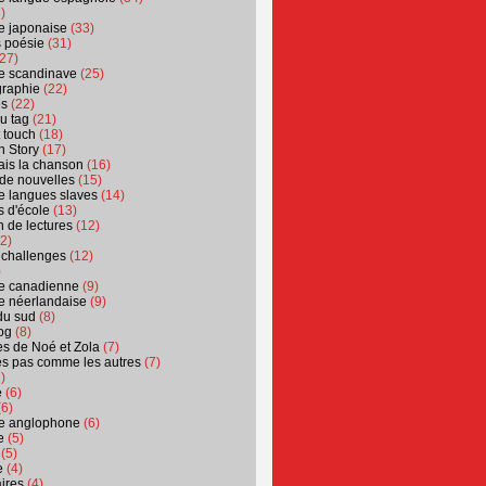
)
ure japonaise
(33)
s poésie
(31)
27)
ure scandinave
(25)
graphie
(22)
es
(22)
u tag
(21)
t touch
(18)
n Story
(17)
ais la chanson
(16)
 de nouvelles
(15)
ure langues slaves
(14)
 d'école
(13)
 de lectures
(12)
2)
 challenges
(12)
)
ure canadienne
(9)
ure néerlandaise
(9)
du sud
(8)
og
(8)
s de Noé et Zola
(7)
es pas comme les autres
(7)
)
e
(6)
6)
ure anglophone
(6)
e
(5)
(5)
e
(4)
ires
(4)