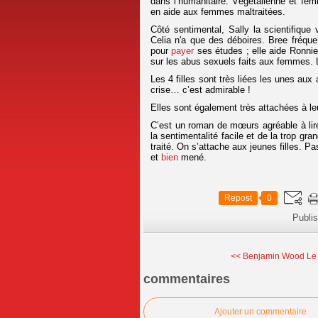
dans l’humanitaire. Végétalienne et fémi
en aide aux femmes maltraitées.
Côté sentimental, Sally la scientifique
Celia n'a que des déboires. Bree fréquent
pour
payer
ses études ; elle aide Ronnie
sur les abus sexuels faits aux femmes. 
Les 4 filles sont très liées les unes au
crise… c’est admirable !
Elles sont également très attachées à leu
C’est un roman de mœurs agréable à lire.
la sentimentalité facile et de la trop g
traité. On s’attache aux jeunes filles. Pa
et
bien
mené.
Repost
0
Publi
<< Benjamin Wood Le 
commentaires
Ajouter un commentaire