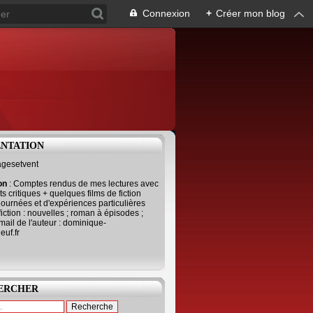
Connexion
+
Créer mon blog
ENTATION
agesetvent
ion
: Comptes rendus de mes lectures avec
s critiques + quelques films de fiction
journées et d'expériences particulières
fiction : nouvelles ; roman à épisodes ;
mail de l'auteur : dominique-
uf.fr
ERCHER