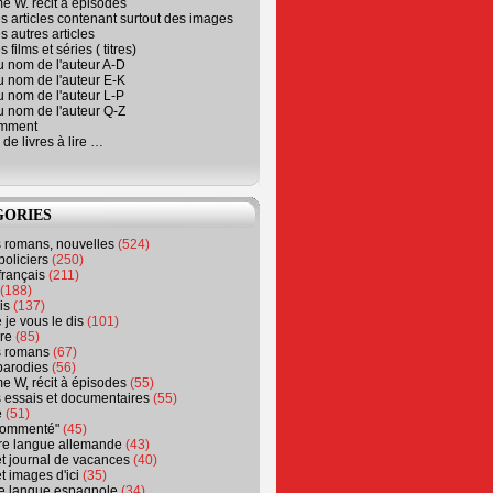
e W. récit à épisodes
s articles contenant surtout des images
s autres articles
 films et séries ( titres)
u nom de l'auteur A-D
u nom de l'auteur E-K
u nom de l'auteur L-P
u nom de l'auteur Q-Z
emment
 de livres à lire …
GORIES
s romans, nouvelles
(524)
policiers
(250)
français
(211)
(188)
is
(137)
 je vous le dis
(101)
re
(85)
s romans
(67)
parodies
(56)
e W, récit à épisodes
(55)
 essais et documentaires
(55)
e
(51)
 commenté"
(45)
ure langue allemande
(43)
t journal de vacances
(40)
t images d'ici
(35)
ure langue espagnole
(34)