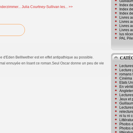
Guillaum
Index de
nderzimmer...
Julia Courtney-Sullivan les... >>
Index de
Index des
Livres a
Livres a
Livres a
Livres a
lus réc
PAL Pile
 d'Eden Belllwether est en effet antipathique au possible.
CATÉ
 mal ennuyée en lisant ce roman.Seul Oscar donne un peu de vie
Lecture
Lecture 
romans 
Cinéma
Etats Un
En vérité
Angleter
Lecture
Jeux et 
Guillaum
Lectures
relectur
ni lu ni
Littérat
Photos e
Photos e
littérat