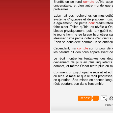
Bientôt on se rend
compte
qu’Iris appr
universitaire, et d’un autre monde que 
problèmes.
Eden fait des recherches en musicothé
système d’hypnose et de pratique musica
a également une petite
cour
d’admirateur
faire aider. Telles qu’Iris les révèle à 
blesse physiquement, puis la « guérit »
le jeune homme se laisse hypnotiser sa
idéaliser cette petite coterie d’étudiants
Eden se considère comme un scientifique,
Cependant, Iris
compte
sur lui pour déno
les parents d’Eden nous apparaissent com
Le récit montre les tentatives des de
deviennent de plus en plus inquiétant
combat, et même Oscar reste plus ou mo
Comment un psychopathe réussit et échou
du récit. A mesure que le récit progres
en question. Ses mises en scènes longue
récit pourtant bon dans l'ensemble.
Repost
0
Publi