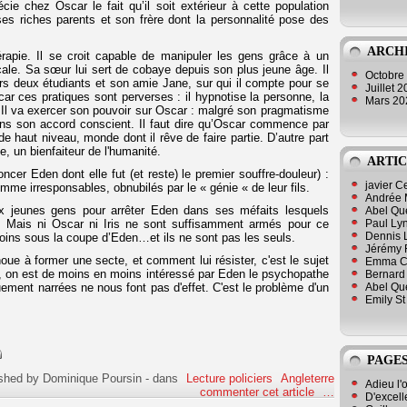
écie chez Oscar le fait qu’il soit extérieur à cette population
ses riches parents et son frère dont la personnalité pose des
ARCH
rapie. Il se croit capable de manipuler les gens grâce à un
le. Sa sœur lui sert de cobaye depuis son plus jeune âge. Il
Octobre
s deux étudiants et son amie Jane, sur qui il compte pour se
Juillet 
Oscar ces pratiques sont perverses : il hypnotise la personne, la
Mars 2
. Il va exercer son pouvoir sur Oscar : malgré son pragmatisme
ns son accord conscient. Il faut dire qu’Oscar commence par
 de haut niveau, monde dont il rêve de faire partie. D’autre part
 un bienfaiteur de l'humanité.
ARTIC
ncer Eden dont elle fut (et reste) le premier souffre-douleur) :
javier 
me irresponsables, obnubilés par le « génie « de leur fils.
Andrée 
ux jeunes gens pour arrêter Eden dans ses méfaits lesquels
Abel Qu
Paul Lyn
s. Mais ni Oscar ni Iris ne sont suffisamment armés pour ce
Dennis 
ins sous la coupe d’Eden…et ils ne sont pas les seuls.
Jérémy 
e à former une secte, et comment lui résister, c'est le sujet
Emma Cli
se, on est de moins en moins intéressé par Eden le psychopathe
Bernard 
Abel Que
ment narrées ne nous font pas d'effet. C'est le problème d'un
Emily St
PAGES
shed by Dominique Poursin
-
dans
Lecture policiers
Angleterre
Adieu l'
commenter cet article
…
D'excell