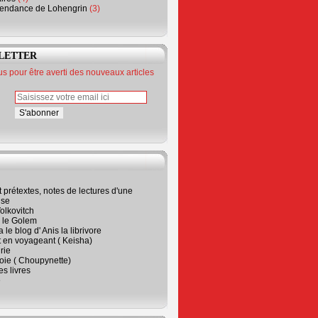
endance de Lohengrin
(3)
LETTER
 pour être averti des nouveaux articles
t prétextes, notes de lectures d'une
ise
olkovitch
a le Golem
 le blog d' Anis la librivore
t en voyageant ( Keisha)
rie
 joie ( Choupynette)
ses livres
e