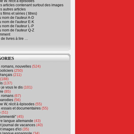
e W. récit à épisodes
s articles contenant surtout des images
s autres articles
 films et séries ( titres)
u nom de l'auteur A-D
u nom de l'auteur E-K
u nom de l'auteur L-P
u nom de l'auteur Q-Z
emment
 de livres à lire …
GORIES
s romans, nouvelles
(524)
policiers
(250)
français
(211)
(188)
is
(137)
 je vous le dis
(101)
re
(85)
s romans
(67)
parodies
(56)
e W, récit à épisodes
(55)
 essais et documentaires
(55)
e
(51)
 commenté"
(45)
ure langue allemande
(43)
t journal de vacances
(40)
t images d'ici
(35)
ure langue espagnole
(34)