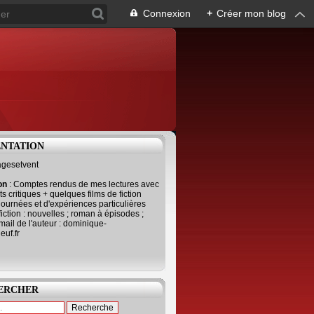
Connexion
+
Créer mon blog
ENTATION
agesetvent
ion
: Comptes rendus de mes lectures avec
s critiques + quelques films de fiction
journées et d'expériences particulières
fiction : nouvelles ; roman à épisodes ;
mail de l'auteur : dominique-
uf.fr
ERCHER