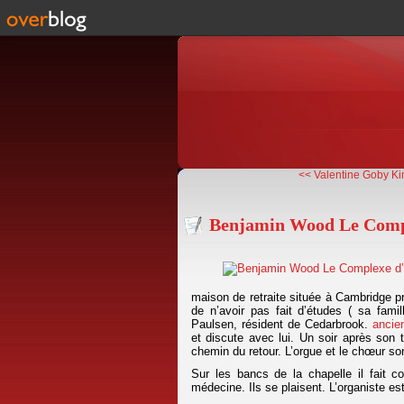
<< Valentine Goby Ki
Benjamin Wood Le Compl
maison de retraite située à Cambridge pr
de n’avoir pas fait d’études ( sa famil
Paulsen, résident de Cedarbrook.
ancien
et discute avec lui. Un soir après son t
chemin du retour. L’orgue et le chœur so
Sur les bancs de la chapelle il fait c
médecine. Ils se plaisent. L’organiste e