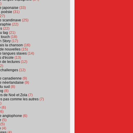
)
ure japonaise
(33)
s poésie
(31)
27)
ure scandinave
(25)
graphie
(22)
es
(22)
u tag
(21)
t touch
(18)
n Story
(17)
ais la chanson
(16)
 de nouvelles
(15)
ure langues slaves
(14)
 d'école
(13)
 de lectures
(12)
2)
 challenges
(12)
)
ure canadienne
(9)
ure néerlandaise
(9)
du sud
(8)
og
(8)
s de Noé et Zola
(7)
es pas comme les autres
(7)
)
e
(6)
6)
ure anglophone
(6)
e
(5)
(5)
e
(4)
ires
(4)