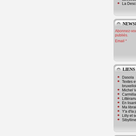
La Desc
NEWS
Abonnez-vous
publiés.
Email
LIENS
Dasola
Textes e
bruxello
Michel V
Carmill
Littérama
En lisan
Ma librai
Y'a d'la
Lilly et 
Sibyllin