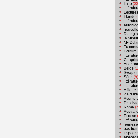
Italie
(33
littérat
Lecture
Irlande
(
littérat
autobio
nouvell
Du tag a
la Minui
My Dyla
Tu conn
Ecriture
littérat
Chagrins
Abandon
Belge
(1
Swap et
Série
(9
littérat
littérat
Afrique 
vie dubl
Aventure
Des livr
Rome
(7
Australi
Ecosse
(
littérat
jeuness
pas bon
Espagn
abécéda