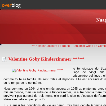
Nuag
<< Natalia Ginzburg La Route...
Benjamin Wood Le Comple
Valentine Goby Kinderzimmer *****
le témoignage de Suz
l’âge de vingt an
prisonnière politique ; e
comme toute sa famille. Ils sont trahis et déportés. Elle est enceinte d’un 
eu le temps de le connaître.
Nous sommes en 1944 et elle en réchappera en 1945 au printemps avec so
mis au monde, mais un autre de la Kinderzimmer, un autre dont la mère n
survivent pas au-delà de trois mois, elle perd le sien et s’occupe de l’autr
libéré avec elle un peu plus tôt…
Il y a aussi les conditions de vie au camp, très bien décrite (comme da