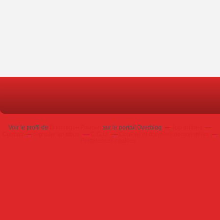
Voir le profil de
Dominique Poursin
sur le portail Overblog
Top articles
Contact
Signaler un abus
C.G.U.
Cookies et données personnelles
Préférences cookies