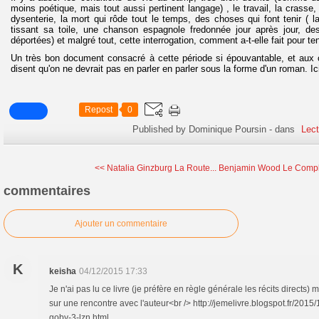
moins poétique, mais tout aussi pertinent langage) , le travail, la crasse, 
dysenterie, la mort qui rôde tout le temps, des choses qui font tenir ( l
tissant sa toile, une chanson espagnole fredonnée jour après jour, de
déportées) et malgré tout, cette interrogation, comment a-t-elle fait pour te
Un très bon document consacré à cette période si épouvantable, et aux 
disent qu'on ne devrait pas en parler en parler sous la forme d'un roman. Ici
Repost
0
Published by Dominique Poursin
-
dans
Lect
<< Natalia Ginzburg La Route...
Benjamin Wood Le Comple
commentaires
Ajouter un commentaire
K
keisha
04/12/2015 17:33
Je n'ai pas lu ce livre (je préfère en règle générale les récits directs) ma
sur une rencontre avec l'auteur<br /> http://jemelivre.blogspot.fr/2015
goby-3-lzn.html