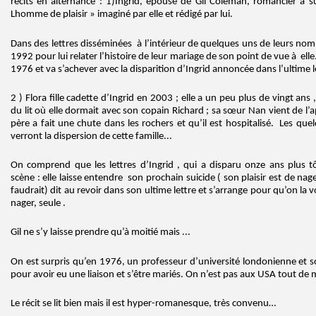
récits en alternance : 1)Ingrid, épouse de Gil Coleman, romancier à 
Lhomme de plaisir » imaginé par elle et rédigé par lui.
Dans des lettres disséminées à l’intérieur de quelques uns de leurs nombre
1992 pour lui relater l’histoire de leur mariage de son point de vue à ell
1976 et va s’achever avec la disparition d’Ingrid annoncée dans l’ultime l
2 ) Flora fille cadette d’Ingrid en 2003 ; elle a un peu plus de vingt ans
du lit où elle dormait avec son copain Richard ; sa sœur Nan vient de l’a
père a fait une chute dans les rochers et qu’il est hospitalisé. Les qu
verront la dispersion de cette famille...
On comprend que les lettres d’Ingrid , qui a disparu onze ans plus 
scène : elle laisse entendre son prochain suicide ( son plaisir est de nager
faudrait) dit au revoir dans son ultime lettre et s’arrange pour qu’on la vo
nager, seule .
Gil ne s’y laisse prendre qu’à moitié mais ...
On est surpris qu’en 1976, un professeur d’université londonienne et so
pour avoir eu une liaison et s’être mariés. On n’est pas aux USA tout d
Le récit se lit bien mais il est hyper-romanesque, très convenu…