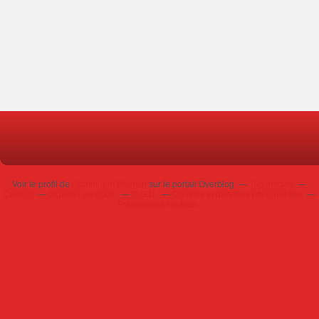
Voir le profil de
Dominique Poursin
sur le portail Overblog
Top articles
Contact
Signaler un abus
C.G.U.
Cookies et données personnelles
Préférences cookies