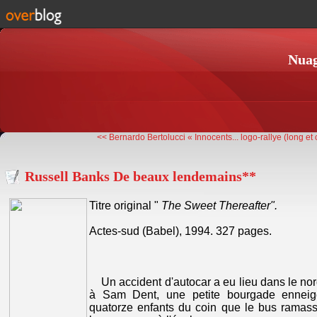
Nuag
<< Bernardo Bertolucci « Innocents...
logo-rallye (long et 
Russell Banks De beaux lendemains**
Titre original "
The Sweet Thereafter".
Actes-sud (Babel), 1994. 327 pages.
Un accident d'autocar a eu lieu dans le no
à Sam Dent, une petite bourgade enneigé
quatorze enfants du coin que le bus ramass