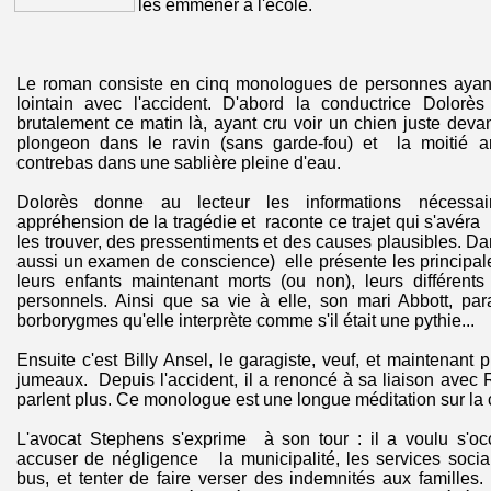
les emmener à l'école.
Le roman consiste en cinq monologues de personnes ayant
lointain avec l'accident. D'abord la conductrice Dolorès 
brutalement ce matin là, ayant cru voir un chien juste devan
plongeon dans le ravin (sans garde-fou) et la moitié ar
contrebas
dans une sablière pleine d'eau.
Dolorès donne au lecteur les informations nécessa
appréhension de la tragédie et raconte ce trajet qui s'avéra
les trouver, des pressentiments et des causes plausibles. D
aussi un examen de conscience) elle présente les principal
leurs enfants maintenant morts (ou non), leurs différent
personnels. Ainsi que sa vie à elle, son mari Abbott, para
borborygmes qu'elle interprète comme s'il était une pythie...
Ensuite c'est Billy Ansel, le garagiste, veuf, et maintenant
jumeaux. Depuis l'accident, il a renoncé à sa liaison avec 
parlent plus. Ce monologue est une longue méditation sur la cu
L'avocat Stephens s'exprime à son tour : il a voulu s'occ
accuser
de négligence
la municipalité, les services soci
bus, et tenter de faire verser des indemnités aux familles. Il