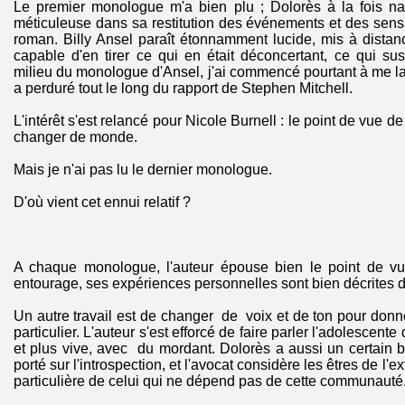
Le premier monologue m'a bien plu ; Dolorès à la fois naï
méticuleuse dans sa restitution des événements et des sen
roman. Billy Ansel paraît étonnamment lucide, mis à dista
capable d'en tirer ce qui en était déconcertant, ce qui su
milieu du monologue d'Ansel, j'ai commencé pourtant à me lass
a perduré tout le long du rapport de Stephen Mitchell.
L'intérêt s'est relancé pour Nicole Burnell : le point de vue d
changer de monde.
Mais je n'ai pas lu le dernier monologue.
D'où vient cet ennui relatif ?
A chaque monologue, l'auteur épouse bien le point de v
entourage, ses expériences personnelles sont bien décrites d
Un autre travail est de changer de voix et de ton pour don
particulier. L'auteur s'est efforcé de faire parler l'adolescente
et plus vive, avec du mordant. Dolorès a aussi un certain br
porté sur l'introspection, et l'avocat considère les êtres de l'ex
particulière de celui qui ne dépend pas de cette communauté