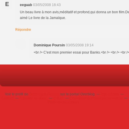
E
eeguab
03/05/2008 18:43
Un beau livre à mon avis,méditatif et profond,qui donna un bon film.D
aimé Le livre de la Jamaïque.
Répondre
Dominique Poursin
03/05/2008 19:14
<br /> C'est mon premier essai pour Banks.<br /> <br /> <br /
Voir le profil de
Dominique Poursin
sur le portail Overblog
Top articles
Contact
Signaler un abus
C.G.U.
Cookies et données personnelles
Préférences cookies