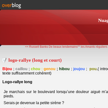
Nuag
<< Russell Banks De beaux lendemains**
les Amants réguliers 
logo-rallye (long et court)
Bijou
;
caillou
;
chou
;
genou
;
hibou
;
joujou
;
pou
.
( int
texte suffisamment cohérent)
Logo-rallye long
Je marchais sur le boulevard lorsqu’une douleur aiguë m’
pieds.
Serais-je devenue la petite sirène ?