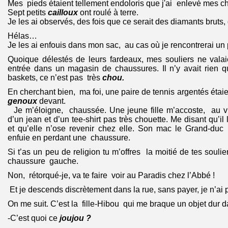
Mes pieds étaient tellement endoloris que j'ai enlevé mes cha
Sept petits
cailloux
ont roulé à terre.
Je les ai observés, des fois que ce serait des diamants bruts
Hélas…
Je les ai enfouis dans mon sac, au cas où je rencontrerai un 
Quoique délestés de leurs fardeaux, mes souliers ne valai
entrée dans un magasin de chaussures. Il n’y avait rien q
baskets, ce n’est pas très
chou.
En cherchant bien, ma foi, une paire de tennis argentés étai
genoux
devant.
Je m’éloigne, chaussée. Une jeune fille m’accoste, au 
d’un jean et d’un tee-shirt pas très chouette. Me disant qu’i
et qu’elle n’ose revenir chez elle. Son mac le Grand-duc 
enfuie en perdant une chaussure.
Si t’as un peu de religion tu m’offres la moitié de tes souliers
chaussure gauche.
Non, rétorqué-je, va te faire voir au Paradis chez l’Abbé !
Et je descends discrètement dans la rue, sans payer, je n’ai
On me suit. C’est la fille-Hibou qui me braque un objet dur d
-C’est quoi ce
joujou ?