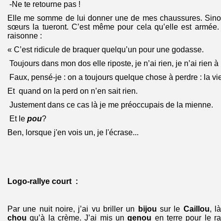
-Ne te retourne pas !
Elle me somme de lui donner une de mes chaussures. Sinon
sœurs la tueront. C’est même pour cela qu’elle est armée. E
raisonne :
« C’est ridicule de braquer quelqu’un pour une godasse.
Toujours dans mon dos elle riposte, je n’ai rien, je n’ai rien à
Faux, pensé-je : on a toujours quelque chose à perdre : la vi
Et quand on la perd on n’en sait rien.
Justement dans ce cas là je me préoccupais de la mienne.
Et le
pou
?
Ben, lorsque j'en vois un, je l'écrase...
Logo-rallye court :
Par une nuit noire, j’ai vu briller un
bijou
sur le
Caillou
, l
chou
qu’à la crème. J’ai mis un
genou
en terre pour le 