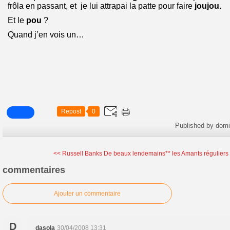
frôla en passant, et je lui attrapai la patte pour faire
joujou.
Et le
pou
?
Quand j’en vois un…
Repost
0
Published by dom
<< Russell Banks De beaux lendemains**
les Amants réguliers 
commentaires
Ajouter un commentaire
D
dasola
30/04/2008 13:31