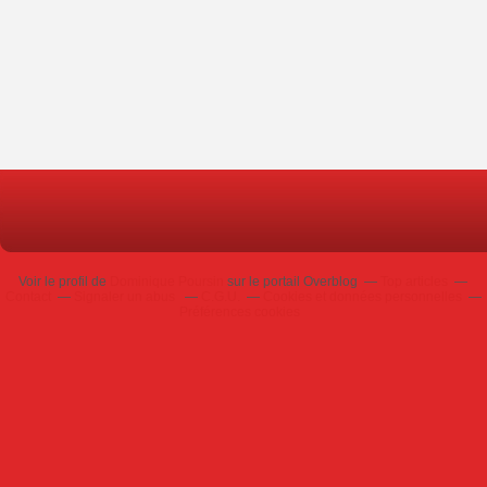
Voir le profil de
Dominique Poursin
sur le portail Overblog
Top articles
Contact
Signaler un abus
C.G.U.
Cookies et données personnelles
Préférences cookies