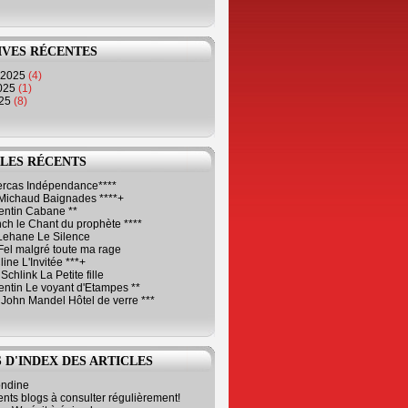
IVES RÉCENTES
 2025
(4)
2025
(1)
025
(8)
LES RÉCENTS
Cercas Indépendance****
Michaud Baignades ****+
entin Cabane **
ch le Chant du prophète ****
Lehane Le Silence
Fel malgré toute ma rage
ne L'Invitée ***+
Schlink La Petite fille
ntin Le voyant d'Etampes **
 John Mandel Hôtel de verre ***
 D'INDEX DES ARTICLES
ondine
ents blogs à consulter régulièrement!