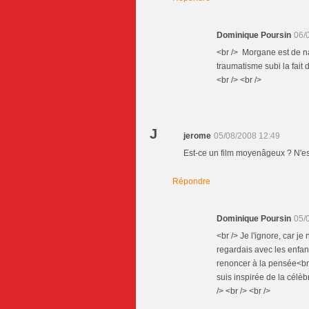
Dominique Poursin
06/
<br /> Morgane est de nai
traumatisme subi la fait 
<br /> <br />
J
jerome
05/08/2008 12:49
Est-ce un film moyenâgeux ? N'est
Répondre
Dominique Poursin
05/
<br /> Je l'ignore, car je
regardais avec les enfant
renoncer à la pensée<br 
suis inspirée de la célèb
/> <br /> <br />