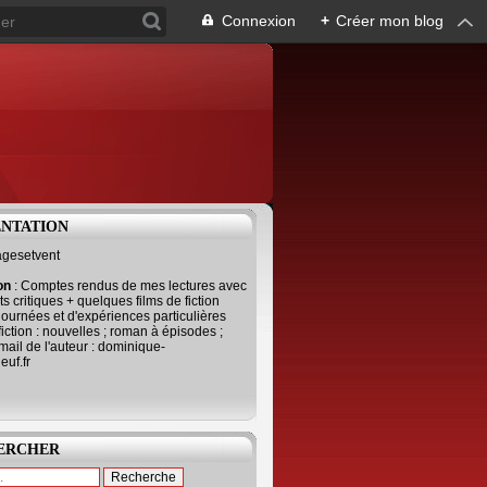
Connexion
+
Créer mon blog
ENTATION
agesetvent
ion
: Comptes rendus de mes lectures avec
s critiques + quelques films de fiction
journées et d'expériences particulières
fiction : nouvelles ; roman à épisodes ;
mail de l'auteur : dominique-
uf.fr
ERCHER