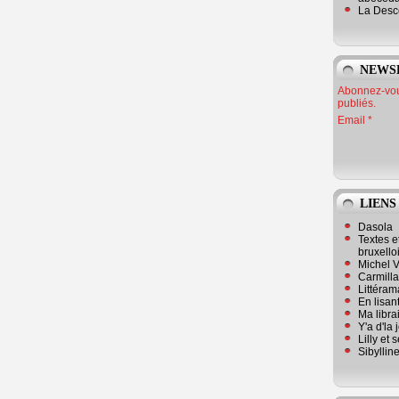
La Desc
NEWS
Abonnez-vous
publiés.
Email
LIENS
Dasola
Textes e
bruxello
Michel V
Carmill
Littérama
En lisan
Ma librai
Y'a d'la
Lilly et 
Sibyllin