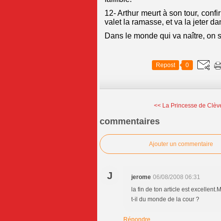
12- Arthur meurt à son tour, conf
valet la ramasse, et va la jeter da
Dans le monde qui va naître, on 
Repost
0
<< La Princesse de Clève
commentaires
Ajouter un commentaire
J
jerome
06/08/2008 06:31
la fin de ton article est excelle
t-il du monde de la cour ?
Répondre