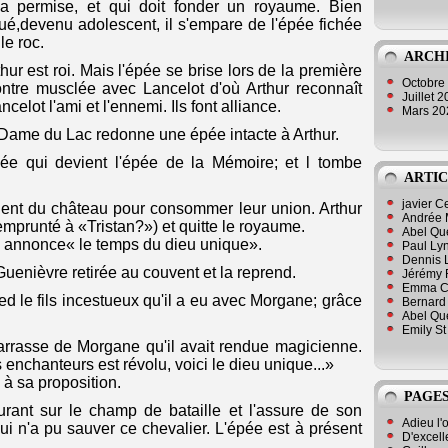
l a permise, et qui doit fonder un royaume. Bien
é,devenu adolescent, il s'empare de l'épée fichée
le roc.
ARCH
thur est roi. Mais l'épée se brise lors de la première
Octobre
ntre musclée avec Lancelot d'où Arthur reconnaît
Juillet 
ncelot l'ami et l'ennemi. Ils font alliance.
Mars 2
 Dame du Lac redonne une épée intacte à Arthur.
pée qui devient l'épée de la Mémoire; et l tombe
ARTIC
javier 
gnent du château pour consommer leur union. Arthur
Andrée 
emprunté à «Tristan?») et quitte le royaume.
Abel Qu
n annonce« le temps du dieu unique».
Paul Lyn
Dennis 
Guenièvre retirée au couvent et la reprend.
Jérémy 
Emma Cli
d le fils incestueux qu'il a eu avec Morgane; grâce
Bernard 
Abel Que
Emily St
arrasse de Morgane qu'il avait rendue magicienne.
nchanteurs est révolu, voici le dieu unique...»
à sa proposition.
PAGES
urant sur le champ de bataille et l'assure de son
Adieu l'
ui n'a pu sauver ce chevalier. L'épée est à présent
D'excell