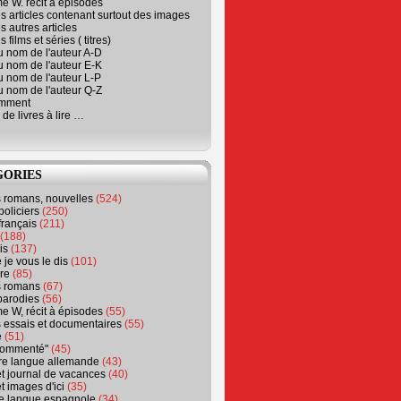
e W. récit à épisodes
s articles contenant surtout des images
s autres articles
 films et séries ( titres)
u nom de l'auteur A-D
u nom de l'auteur E-K
u nom de l'auteur L-P
u nom de l'auteur Q-Z
emment
 de livres à lire …
GORIES
s romans, nouvelles
(524)
policiers
(250)
français
(211)
(188)
is
(137)
 je vous le dis
(101)
re
(85)
s romans
(67)
parodies
(56)
e W, récit à épisodes
(55)
 essais et documentaires
(55)
e
(51)
 commenté"
(45)
ure langue allemande
(43)
t journal de vacances
(40)
t images d'ici
(35)
ure langue espagnole
(34)