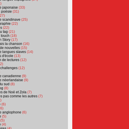
)
ure japonaise
(33)
s poésie
(31)
27)
ure scandinave
(25)
graphie
(22)
es
(22)
u tag
(21)
t touch
(18)
n Story
(17)
ais la chanson
(16)
 de nouvelles
(15)
ure langues slaves
(14)
 d'école
(13)
 de lectures
(12)
2)
 challenges
(12)
)
ure canadienne
(9)
ure néerlandaise
(9)
du sud
(8)
og
(8)
s de Noé et Zola
(7)
es pas comme les autres
(7)
)
e
(6)
6)
ure anglophone
(6)
e
(5)
(5)
e
(4)
ires
(4)