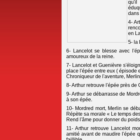
qu'i
éduqu
dans 
4- Ar
renco
en La
5- la
6- Lancelot se blesse avec l'é
amoureux de la reine.
7- Lancelot et Guenièvre s'éloi
place l'épée entre eux ( épisode 
Chroniqueur de l'aventure, Merli
8- Arthur retrouve l'épée près de 
9- Arthur se débarrasse de Mordre
à son épée.
10- Mordred mort, Merlin se déb
Répète sa morale « Le temps des e
Rend l'âme pour donner du poids 
11- Arthur retrouve Lancelot mo
amitié avant de maudire l'épée q
faillible.