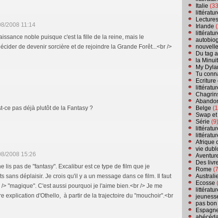
Italie
(33
littérat
Lecture
08/2008 11:14
Irlande
(
littérat
ssance noble puisque c'est la fille de la reine, mais le
autobio
nouvell
décider de devenir sorcière et de rejoindre la Grande Forêt...<br />
Du tag a
la Minui
My Dyla
Tu conn
Ecriture
littérat
Chagrins
Abandon
Belge
(1
-ce pas déjà plutôt de la Fantasy ?
Swap et
Série
(9
littérat
littérat
Afrique 
vie dubl
08/2008 15:26
Aventure
Des livr
 ne lis pas de "fantasy". Excalibur est ce type de film que je
Rome
(7
Australi
s sans déplaisir. Je crois qu'il y a un message dans ce film. Il faut
Ecosse
(
/> "magique". C'est aussi pourquoi je l'aime bien.<br /> Je me
littérat
re explication d'Othello, à partir de la trajectoire du "mouchoir".<br
jeuness
pas bon
Espagn
abécéda