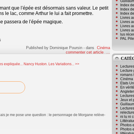
Guillaum
Index de
irmant que l'épée est désormais sans valeur. Le petit
Index de
ns le lac, comme Arthur le lui a fait promettre.
Index des
Livres a
se passera de l'épée magique.
Livres a
Livres a
Livres a
lus réc
PAL Pile
Published by Dominique Poursin
-
dans
Cinéma
commenter cet article
…
CATÉ
s expliquée...
Nancy Huston. Les Variations... >>
Lecture
Lecture 
romans 
Cinéma
Etats Un
En vérité
Angleter
Lecture
Jeux et 
Guillaum
Lectures
relectur
nt.Mais je me pose une question : le personnage de Morgane relève-
ni lu ni
Littérat
Photos e
Photos e
littérat