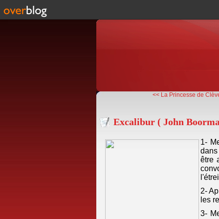
<< La Princesse de Clève
Excalibur ( John Boorman
1- Me
dans
être 
conv
l'étre
2- Ap
les r
3- Me