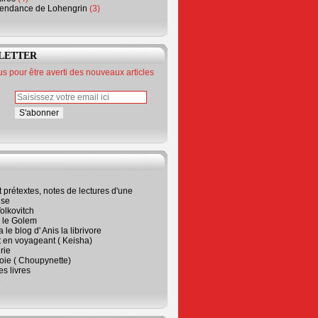
endance de Lohengrin
(3)
LETTER
 pour être averti des nouveaux articles
t prétextes, notes de lectures d'une
ise
olkovitch
a le Golem
 le blog d' Anis la librivore
t en voyageant ( Keisha)
rie
 joie ( Choupynette)
ses livres
e