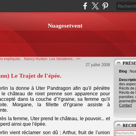
Nuagesetvent
s expliquée...
Nancy Huston. Les Variations... >>
PRÉS
27 juillet 2008
Blog
: Nu
n) Le Trajet de l'épée.
Descript
des aspect
rlin la donne à Uter Pandragon afin qu'il pénètre
Récits de 
Récits de 
 le château de roiet prenne son apparence pour
parodies. 
accepté dans la couche d'Ygraine, sa femme qu'il
jeanne@ne
oite. Morgane, la fillette dYgraine assiste à
Contact
inte.
rès la femme, Uter prend le château, le pouvoir... et
eperd ainsi que l'épée.
RECH
rlin vient réclamer son dû : Arthur, fruit de l'union