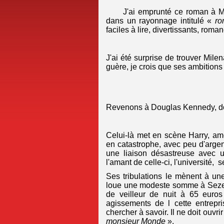
J'ai emprunté ce roman à Mo
dans un rayonnage intitulé «
ro
faciles à lire, divertissants, rom
J'ai été surprise de trouver Mile
guère, je crois que ses ambitions 
Revenons à Douglas Kennedy, dont
Celui-là met en scène Harry,
amé
en catastrophe, avec peu d'argen
une liaison désastreuse avec u
l'amant de celle-ci, l'université, 
Ses tribulations le mènent à un
loue une modeste somme à Sezer,
de veilleur de nuit à 65 euros
agissements de l cette entrepri
chercher à savoir. Il ne doit ouvri
monsieur Monde
».