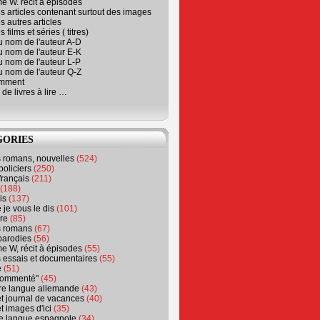
e W. récit à épisodes
s articles contenant surtout des images
s autres articles
 films et séries ( titres)
u nom de l'auteur A-D
u nom de l'auteur E-K
u nom de l'auteur L-P
u nom de l'auteur Q-Z
emment
 de livres à lire …
GORIES
s romans, nouvelles
(524)
policiers
(250)
français
(211)
(188)
is
(137)
 je vous le dis
(101)
re
(85)
s romans
(67)
parodies
(56)
e W, récit à épisodes
(55)
 essais et documentaires
(55)
e
(51)
 commenté"
(45)
ure langue allemande
(43)
t journal de vacances
(40)
t images d'ici
(35)
ure langue espagnole
(34)