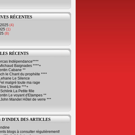
IVES RÉCENTES
 2025
(4)
2025
(1)
025
(8)
LES RÉCENTS
Cercas Indépendance****
Michaud Baignades ****+
entin Cabane **
ch le Chant du prophète ****
Lehane Le Silence
Fel malgré toute ma rage
ne L'Invitée ***+
Schlink La Petite fille
ntin Le voyant d'Etampes **
 John Mandel Hôtel de verre ***
 D'INDEX DES ARTICLES
ondine
ents blogs à consulter régulièrement!