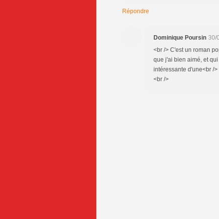
Répondre
Dominique Poursin
30/
<br /> C'est un roman popu
que j'ai bien aimé, et qu
intéressante d'une<br /> 
<br />