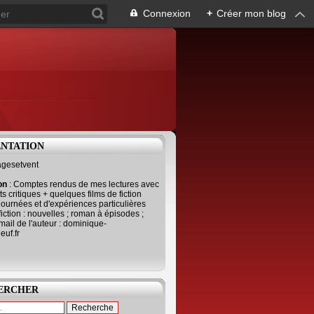
Connexion
+
Créer mon blog
ENTATION
agesetvent
ion
: Comptes rendus de mes lectures avec
s critiques + quelques films de fiction
journées et d'expériences particulières
fiction : nouvelles ; roman à épisodes ;
mail de l'auteur : dominique-
uf.fr
ERCHER