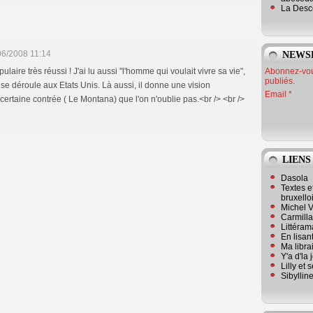
La Desc
06/2008 11:14
NEWS
Abonnez-vous
laire très réussi ! J'ai lu aussi "l'homme qui voulait vivre sa vie",
publiés.
i se déroule aux Etats Unis. Là aussi, il donne une vision
Email
certaine contrée ( Le Montana) que l'on n'oublie pas.<br /> <br />
LIENS
Dasola
Textes e
bruxello
Michel V
Carmill
Littérama
En lisan
Ma librai
Y'a d'la
Lilly et 
Sibyllin