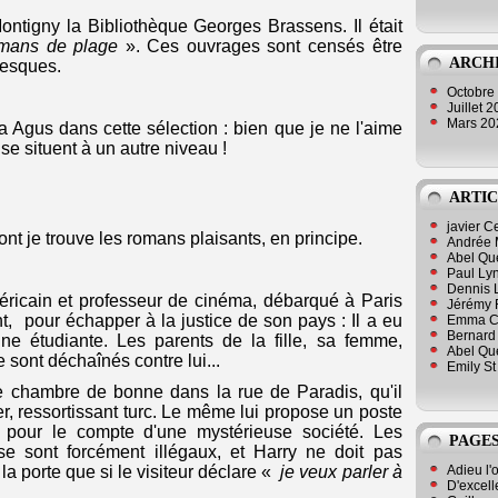
ntigny la Bibliothèque Georges Brassens. Il était
mans de plage
». Ces ouvrages sont censés être
ARCH
anesques.
Octobre
Juillet 
Mars 2
na Agus dans cette sélection : bien que je ne l'aime
se situent à un autre niveau !
ARTIC
javier 
 je trouve les romans plaisants, en principe.
Andrée 
Abel Qu
Paul Lyn
Dennis 
ricain et
professeur de cinéma, débarqué à Paris
Jérémy 
t, pour échapper à la justice de son pays : Il a eu
Emma Cli
Bernard 
ne étudiante. Les parents de la fille, sa femme,
Abel Que
se sont déchaînés contre lui...
Emily St
e chambre de bonne dans la rue de Paradis, qu'il
 ressortissant turc. Le même lui propose un poste
 pour le compte d'une mystérieuse société. Les
PAGES
se sont forcément illégaux, et Harry ne doit pas
Adieu l'
r la porte que si le visiteur déclare «
je veux parler à
D'excell