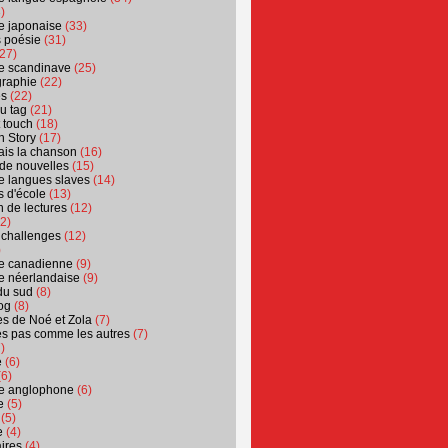
)
ure japonaise
(33)
s poésie
(31)
27)
ure scandinave
(25)
graphie
(22)
es
(22)
u tag
(21)
t touch
(18)
n Story
(17)
ais la chanson
(16)
 de nouvelles
(15)
ure langues slaves
(14)
 d'école
(13)
 de lectures
(12)
2)
 challenges
(12)
)
ure canadienne
(9)
ure néerlandaise
(9)
du sud
(8)
og
(8)
s de Noé et Zola
(7)
es pas comme les autres
(7)
)
e
(6)
6)
ure anglophone
(6)
e
(5)
(5)
e
(4)
ires
(4)