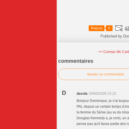
Repost
0
Published by Do
<< Cormac Mc Cart
commentaires
Ajouter un commentaire
D
dasola
29/06/2008 15:22
Bonjour Dominique, je n'ai toujo
PAL depuis un certain temps (Une 
la femme du 5ème (au vu du résum
Douglas Kennedy a, je crois, un
pense pas qu'il fasse partie des