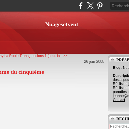
Nuagesetvent
hy La Route
Transgressions 1 (sous la... >>
PRÉS
26 juin 2008
Blog
: Nu
mme du cinquième
Descript
des aspect
Récits de 
Récits de 
parodies. 
jeanne@ne
Contact
RECH