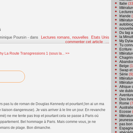
Italie
(33
littérat
Lecture
Irlande
(
littérat
autobio
nouvell
Du tag a
la Minui
minique Poursin
-
dans
Lectures romans, nouvelles
Etats Unis
My Dyla
commenter cet article
…
Tu conn
Ecriture
littérat
hy La Route
Transgressions 1 (sous la... >>
Chagrins
Abandon
Belge
(1
Swap et
Série
(9
littérat
littérat
Afrique 
vie dubl
Aventure
Des livr
Rome
(7
urs pas lu de roman de Douglas Kennedy et pourtant j'en ai un ma
Australi
liaison dangereuse). Je vais arriver à le lire un jour. En revanche
Ecosse
(
littérat
é) ne me tente pas trop et pourtant cela se passe à Paris où
jeuness
 appartement. Bel hommage à Paris. Mais comme vous, je ne
pas bon
 romans de plage. Bon dimanche.
Espagn
abécéda