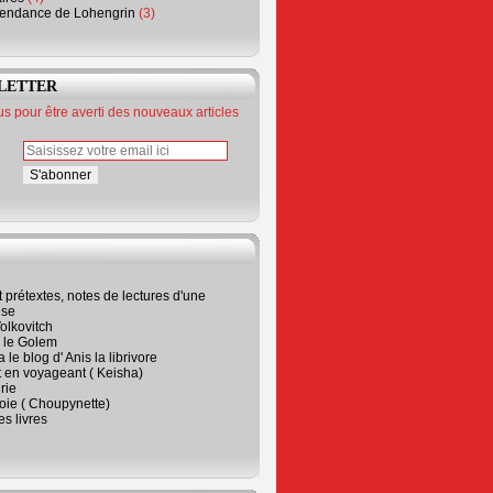
endance de Lohengrin
(3)
LETTER
 pour être averti des nouveaux articles
t prétextes, notes de lectures d'une
ise
olkovitch
a le Golem
 le blog d' Anis la librivore
t en voyageant ( Keisha)
rie
 joie ( Choupynette)
ses livres
e