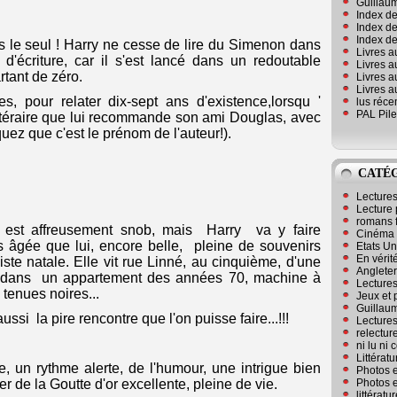
Guillaum
Index de
Index de
Index des
s le seul ! Harry ne cesse de lire du Simenon dans
Livres a
 d'écriture, car il s'est lancé dans un redoutable
Livres a
rtant de zéro.
Livres a
Livres a
es, pour relater dix-sept ans d'existence,lorsqu '
lus réc
PAL Pile
littéraire que lui recommande son ami Douglas, avec
quez que c'est le prénom de l'auteur!).
CATÉ
Lecture
Lecture 
romans 
 est affreusement snob, mais Harry va y faire
Cinéma
 âgée que lui, encore belle, pleine de souvenirs
Etats Un
En vérité
e natale. Elle vit rue Linné, au cinquième, d'une
Angleter
, dans un appartement des années 70, machine à
Lecture
 tenues noires...
Jeux et 
Guillaum
si la pire rencontre que l'on puisse faire...!!!
Lectures
relectur
ni lu ni
Littérat
e, un rythme alerte, de l'humour, une intrigue bien
Photos e
Photos e
er de la Goutte d'or excellente, pleine de vie.
littérat