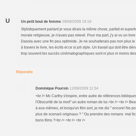
U
Un petit bout de femme
09/08/2009 19:19
Stylistiquement parlant je vous dirais la même chose, parfait et superb
morale religieuse, je n'avais pas relevé. Pour ma part, j'y ai vu un liv
Dasola avec une fin peu optimiste. Je ne souhaiterais pas non plus le v
à travers le livre, les écrits et ce si joli style. Un travail qui doit être 
trop souvent les succès cinématographiques sont ni plus ni moins des
Répondre
Dominique Poursin
12/08/2009 11:54
<br /> Mc Carthy s'inspire, entre autre de références biblique
l'Obscurité de la mort" un autre roman de lui.<br /> <br /> B
à eux-mêmes, et lorsqu'un film sort, je me dis " encore! Ne po
plus de scenarii originaux ? " Ou prendre des romans mal fic
bons films ?<br /> <br /> <br />