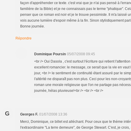
façon d'appréhender ce texte. c'est vrai que je n'ai pas pensé à l'erra
familière de la Bible) et je ne connaissais pas le terme "phatique". 
penser que ce roman est noir et je le trouve pessimiste. Il m'a laissé 
vois aucune lumière d'espoir même à la fin. Sinon stylistiquement parla
Bonne journée.
Répondre
Dominique Poursin
05/07/2008 09:45
<br /> Oui Dasola , c'est surtout l'écriture qui retient l'attent
excellent romancier. le message, ce serait que la vie en vaut la
jour, <br /> le sentiment de continuité étant assuré par le simple
l'altérité ne disparaît pas non plus. Ceci pour les non-croyants
roman une morale religieuse que l'on ne partage pas néces
journée, hélas pluvieuse!<br /> <br /> <br />
G
Georges F.
01/07/2008 13:36
Merci, Dominique, ce billet est alléchant. Pour ceux que le thème intére
l'extraordinaire "La terre demeure", de George Stewart. C'est, je crois, 