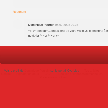
!
Répondre
Dominique Poursin
05/07/2008 09:37
<br /> Bonjour Georges. erci de votre visite. Je chercherai à m
noté.<br /> <br /> <br />
Voir le profil de
Dominique Poursin
sur le portail Overblog
Top articles
Contact
Signaler un abus
C.G.U.
Cookies et données personnelles
Préférences cookies