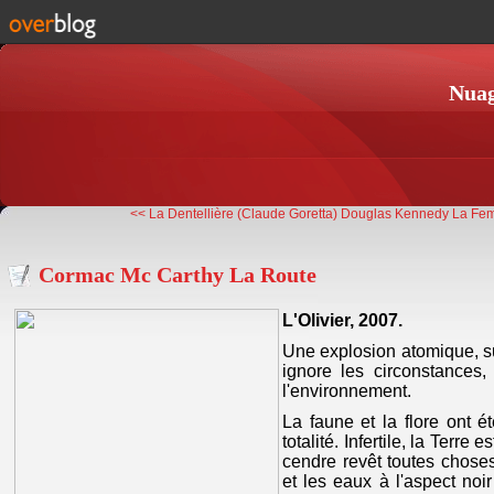
Nuag
<< La Dentellière (Claude Goretta)
Douglas Kennedy La Fem
Cormac Mc Carthy La Route
L'Olivier, 2007.
Une explosion atomique, su
ignore les circonstances,
l'environnement.
La faune et la flore ont é
totalité. Infertile, la Terre
cendre revêt toutes choses
et les eaux à l'aspect noi