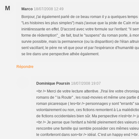
M
Marco
18/07/2008 12:49
Bonjour, j'ai également parlé de ce beau roman il y a quelques temps s
"Les histoires les plus simples") mais j'avoue que la piste de Caïn m'av
inintéressante en effet. D'accord avec votre formule sur l'enfant: "il s
forme de rédemption"_ de fait, tout le "suspens" du roman porte, à mon 
survie possible, mais la permanence (ou la disparition) de l'élan altruis
sent vacillant; le père ne vit que pour et par l'espérance d'humanité qu
se lire dans une perspective athée également.
Répondre
Dominique Poursin
18/07/2008 19:07
<br /> Merci de votre lecture attentive. J'irai lire votre chron
romans de " la Route" , les road-movies et même une partie 
roman picaresque ( les<br /> personnages y sont "errants" sa
volontairement ou non, ces fictions remontent à La malédiction
de fictions occidentales bien sûr. Ma perspective n'est<br />
<br /> Je pense que l'enfant a hérité pleinement des valeurs civi
rencontre une famille qui semble posséder ces mêmes valeurs e
le conforteront dans son<br /> idéal. C'est un happy end !<br /