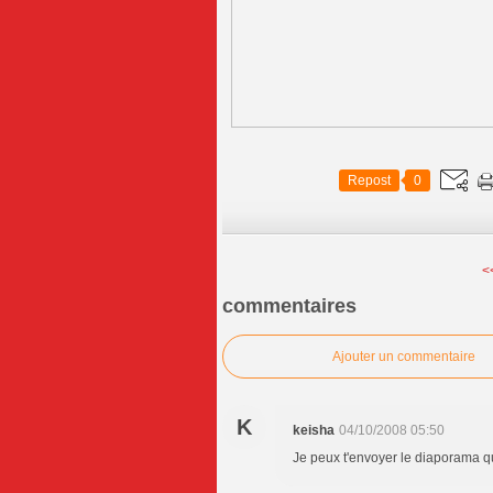
Repost
0
<
commentaires
Ajouter un commentaire
K
keisha
04/10/2008 05:50
Je peux t'envoyer le diaporama que 