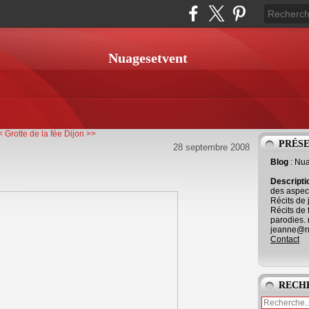
Nuagesetvent
< Grotte de la fée
Dijon >>
PRÉS
28 septembre 2008
Blog
: Nu
Descript
des aspect
Récits de 
Récits de 
parodies. 
jeanne@ne
Contact
RECH