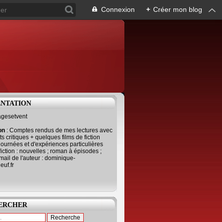
Connexion
+
Créer mon blog
ENTATION
agesetvent
ion
: Comptes rendus de mes lectures avec
s critiques + quelques films de fiction
journées et d'expériences particulières
fiction : nouvelles ; roman à épisodes ;
mail de l'auteur : dominique-
uf.fr
ERCHER