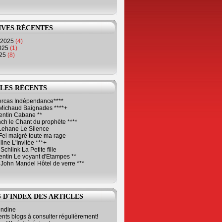
IVES RÉCENTES
 2025
(4)
2025
(1)
025
(8)
LES RÉCENTS
Cercas Indépendance****
Michaud Baignades ****+
entin Cabane **
ch le Chant du prophète ****
Lehane Le Silence
Fel malgré toute ma rage
ne L'Invitée ***+
Schlink La Petite fille
ntin Le voyant d'Etampes **
 John Mandel Hôtel de verre ***
 D'INDEX DES ARTICLES
ondine
ents blogs à consulter régulièrement!