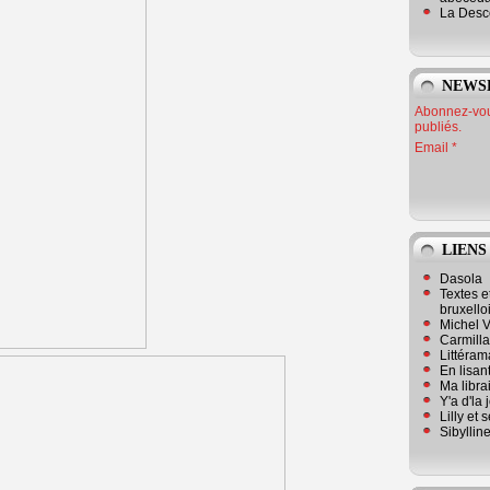
La Desc
NEWS
Abonnez-vous
publiés.
Email
LIENS
Dasola
Textes e
bruxello
Michel V
Carmill
Littérama
En lisan
Ma librai
Y'a d'la
Lilly et 
Sibyllin