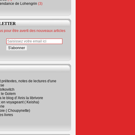
endance de Lohengrin
(3)
LETTER
 pour être averti des nouveaux articles
t prétextes, notes de lectures d'une
ise
olkovitch
a le Golem
 le blog d' Anis la librivore
t en voyageant ( Keisha)
rie
 joie ( Choupynette)
ses livres
e