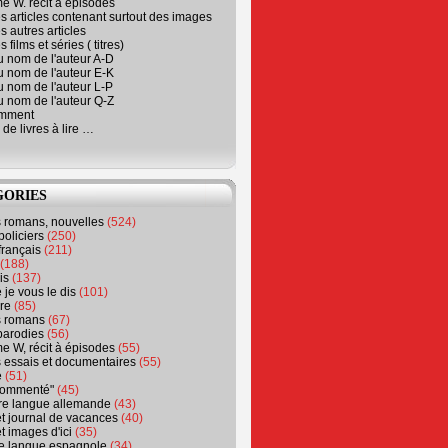
e W. récit à épisodes
s articles contenant surtout des images
s autres articles
 films et séries ( titres)
u nom de l'auteur A-D
u nom de l'auteur E-K
u nom de l'auteur L-P
u nom de l'auteur Q-Z
emment
 de livres à lire …
GORIES
s romans, nouvelles
(524)
policiers
(250)
français
(211)
(188)
is
(137)
 je vous le dis
(101)
re
(85)
s romans
(67)
parodies
(56)
e W, récit à épisodes
(55)
 essais et documentaires
(55)
e
(51)
 commenté"
(45)
ure langue allemande
(43)
t journal de vacances
(40)
t images d'ici
(35)
ure langue espagnole
(34)