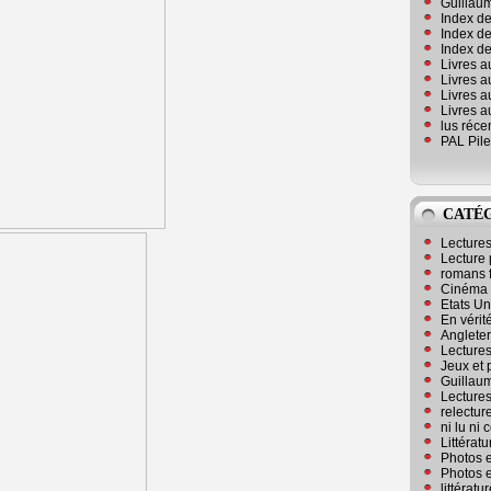
Guillaum
Index de
Index de
Index des
Livres a
Livres a
Livres a
Livres a
lus réc
PAL Pile
CATÉ
Lecture
Lecture 
romans 
Cinéma
Etats Un
En vérité
Angleter
Lecture
Jeux et 
Guillaum
Lectures
relectur
ni lu ni
Littérat
Photos e
Photos e
littérat