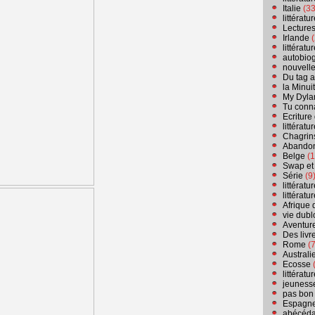
Italie
(33
littérat
Lecture
Irlande
(
littérat
autobio
nouvell
Du tag a
la Minui
My Dyla
Tu conn
Ecriture
littérat
Chagrins
Abandon
Belge
(1
Swap et
Série
(9
littérat
littérat
Afrique 
vie dubl
Aventure
Des livr
Rome
(7
Australi
Ecosse
(
littérat
jeuness
pas bon
Espagn
abécéda