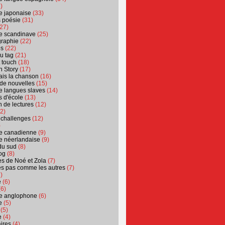
)
ure japonaise
(33)
s poésie
(31)
27)
ure scandinave
(25)
graphie
(22)
es
(22)
u tag
(21)
t touch
(18)
n Story
(17)
ais la chanson
(16)
 de nouvelles
(15)
ure langues slaves
(14)
 d'école
(13)
 de lectures
(12)
2)
 challenges
(12)
)
ure canadienne
(9)
ure néerlandaise
(9)
du sud
(8)
og
(8)
s de Noé et Zola
(7)
es pas comme les autres
(7)
)
e
(6)
6)
ure anglophone
(6)
e
(5)
(5)
e
(4)
ires
(4)