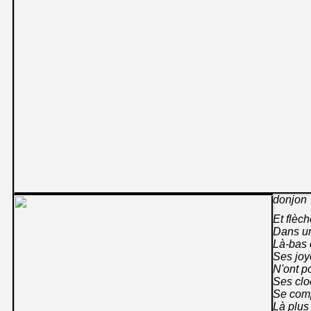
donjon
Et flèc
Dans un
Là-bas 
Ses joye
N'ont po
Ses clo
Se comp
Là plus