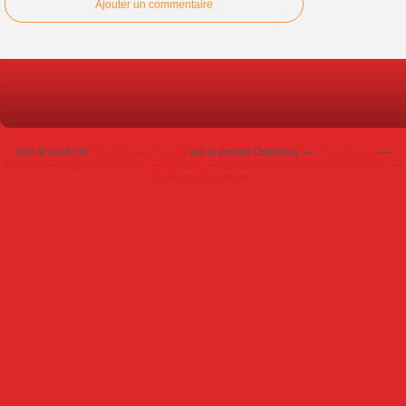
Ajouter un commentaire
Voir le profil de
Dominique Poursin
sur le portail Overblog
Top articles
Contact
Signaler un abus
C.G.U.
Cookies et données personnelles
Préférences cookies