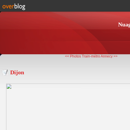
Nuag
<< Photos Train-métro
Annecy >>
Dijon