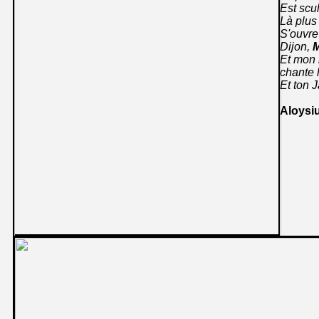
Est scul
Là plus 
S'ouvre
Dijon,
M
Et mon 
chante 
Et ton 
Aloysi