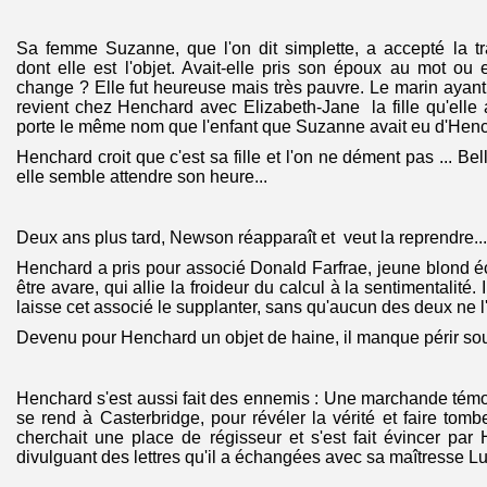
Sa femme Suzanne, que l'on dit simplette, a accepté la t
dont elle est l'objet. Avait-elle pris son époux au mot ou 
change ? Elle fut heureuse mais très pauvre. Le marin ayan
revient chez Henchard avec Elizabeth-Jane la fille qu'ell
porte le même nom que l'enfant que Suzanne avait eu d'Henc
Henchard croit que c'est sa fille et l'on ne dément pas ... Belle
elle semble attendre son heure...
Deux ans plus tard, Newson réapparaît et veut la reprendre...
Henchard a pris pour associé Donald Farfrae, jeune blond 
être avare, qui allie la froideur du calcul à la sentimentalité.
laisse cet associé le supplanter, sans qu'aucun des deux ne l'
Devenu pour Henchard un objet de haine, il manque périr so
Henchard s'est aussi fait des ennemis : Une marchande témoi
se rend à Casterbridge, pour révéler la vérité et faire tom
cherchait une place de régisseur et s'est fait évincer pa
divulguant des lettres qu'il a échangées avec sa maîtresse Lu