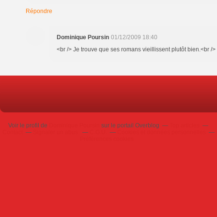
Répondre
Dominique Poursin
01/12/2009 18:40
<br /> Je trouve que ses romans vieillissent plutôt bien.<br /> 
Voir le profil de
Dominique Poursin
sur le portail Overblog
Top articles
Contact
Signaler un abus
C.G.U.
Cookies et données personnelles
Préférences cookies