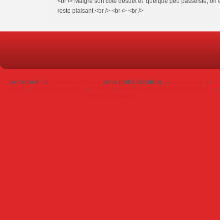
<br /> Malgré son côté désuet et quelque peu passéiste, on es
reste plaisant.<br /> <br /> <br />
Voir le profil de
Dominique Poursin
sur le portail Overblog
Top articles
Contact
Signaler un abus
C.G.U.
Cookies et données personnelles
Préférences cookies