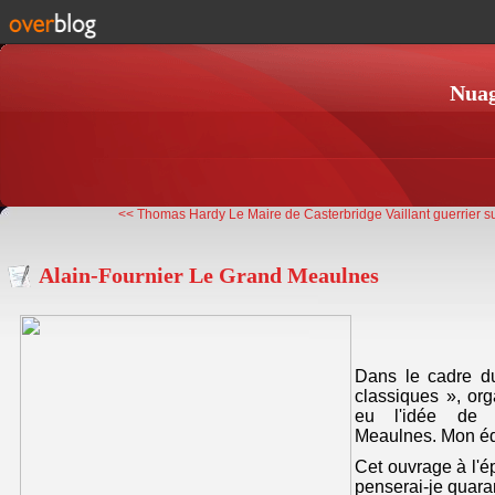
Nuag
<< Thomas Hardy Le Maire de Casterbridge
Vaillant guerrier su
Alain-Fournier Le Grand Meaulnes
Dans le cadre du
classiques », or
eu l'idée de 
Meaulnes. Mon édi
Cet ouvrage à l'é
penserai-je quara