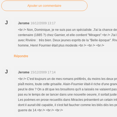
Ajouter un commentaire
J
Jerome
16/12/2009 13:17
<br /> Non, Dominique, je ne suis pas un spécialiste. J'ai la chance de
centenaire (1885 ?) chez Garnier, et elle contient "Mirages".<br /> J'a
avec Rivière : très bien. Deux jeunes esprits de la "Belle époque". Ri
homme, Henri Fournier était plus modeste.<br /> <br /> <br />
Répondre
J
Jerome
15/12/2009 17:14
<br /> C'est toujours un de mes romans préférés, du moins les deux pr
plaît moins, toute cette grisaille. Alain-Fournier était-il riche d'une gr
peut le dire ? On a dit que les brouillons qu'il a laissés ne valaient pa
pas eu le temps de se lancer dans une nouvelle oeuvre, il sortait jus
Les poèmes en prose recueillis dans Miracles présentent un cetain in
dont il aurait été capable, il s'est fait faucher comme les blés dès les 
guerre de 14.<br /> <br /> <br />