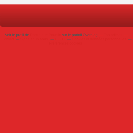
Voir le profil de
Dominique Poursin
sur le portail Overblog
Top articles
Contact
Signaler un abus
C.G.U.
Cookies et données personnelles
Préférences cookies