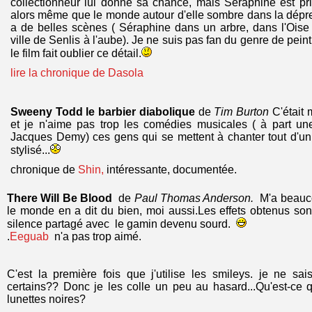
collectionneur lui donne sa chance, mais Séraphine est pr
alors même que le monde autour d'elle sombre dans la dépress
a de belles scènes ( Séraphine dans un arbre, dans l'Oise à
ville de Senlis à l'aube). Je ne suis pas fan du genre de pe
le film fait oublier ce détail.
lire la chronique de Dasola
Sweeny Todd le barbier diabolique
de
Tim Burton
C'était 
et je n'aime pas trop les comédies musicales ( à part u
Jacques Demy) ces gens qui se mettent à chanter tout d'un c
stylisé...
chronique de
Shin,
intéressante, documentée.
There Will Be Blood
de
Paul Thomas Anderson.
M'a beauco
le monde en a dit du bien, moi aussi.Les effets obtenus sont
silence partagé avec le gamin devenu sourd.
.
Eeguab
n'a pas trop aimé.
C'est la première fois que j'utilise les smileys. je ne sai
certains?? Donc je les colle un peu au hasard...Qu'est-ce q
lunettes noires?