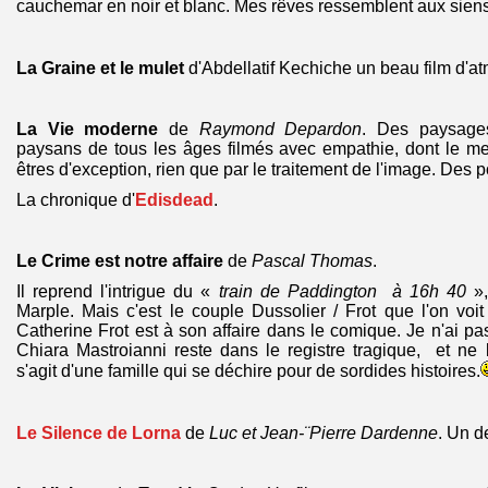
cauchemar en noir et blanc. Mes rêves ressemblent aux siens
La Graine et le mulet
d'Abdellatif Kechiche un beau film d'a
La Vie moderne
de
Raymond Depardon
. Des paysages
paysans de tous les âges filmés avec empathie, dont le me
êtres d'exception, rien que par le traitement de l'image. Des p
La chronique d'
Edisdead
.
Le Crime est notre affaire
de
Pascal Thomas
.
Il reprend l'intrigue du «
train de Paddington à 16h 40
»,
Marple. Mais c'est le couple Dussolier / Frot que l'on voit 
Catherine Frot est à son affaire dans le comique. Je n'ai p
Chiara Mastroianni reste dans le registre tragique, et ne l
s'agit d'une famille qui se déchire pour de sordides histoires.
Le Silence de Lorna
de
Luc et Jean-¨Pierre Dardenne
. Un d