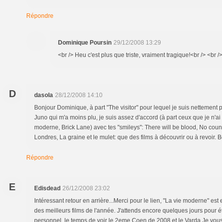
Répondre
Dominique Poursin
29/12/2008 13:29
<br /> Heu c'est plus que triste, vraiment tragique!<br /> <br />
D
dasola
28/12/2008 14:10
Bonjour Dominique, à part "The visitor" pour lequel je suis nettement p
Juno qui m'a moins plu, je suis assez d'accord (à part ceux que je n'a
moderne, Brick Lane) avec tes "smileys": There will be blood, No count
Londres, La graine et le mulet: que des films à découvrir ou à revoir.
Répondre
E
Edisdead
26/12/2008 23:02
Intéressant retour en arrière...Merci pour le lien, "La vie moderne" est
des meilleurs films de l'année. J'attends encore quelques jours pour ét
personnel, le temps de voir le 2eme Coen de 2008 et le Varda.Je vou