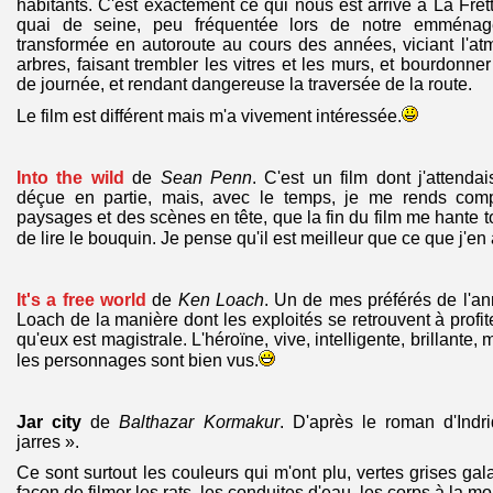
habitants. C'est exactement ce qui nous est arrivé à La Frett
quai de seine, peu fréquentée lors de notre emménag
transformée en autoroute au cours des années, viciant l'at
arbres, faisant trembler les vitres et les murs, et bourdonner
de journée, et rendant dangereuse la traversée de la route.
Le film est différent mais m'a vivement intéressée.
Into the wild
de
Sean Penn
. C'est un film dont j'attend
déçue en partie, mais, avec le temps, je me rends comp
paysages et des scènes en tête, que la fin du film me hante to
de lire le bouquin. Je pense qu'il est meilleur que ce que j'en a
It's a free world
de
Ken Loach
. Un de mes préférés de l'a
Loach de la manière dont les exploités se retrouvent à profi
qu'eux est magistrale. L'héroïne, vive, intelligente, brillante
les personnages sont bien vus.
Jar city
de
Balthazar Kormakur
. D'après le roman d'Ind
jarres ».
Ce sont surtout les couleurs qui m'ont plu, vertes grises ga
façon de filmer les rats, les conduites d'eau, les corps à la m