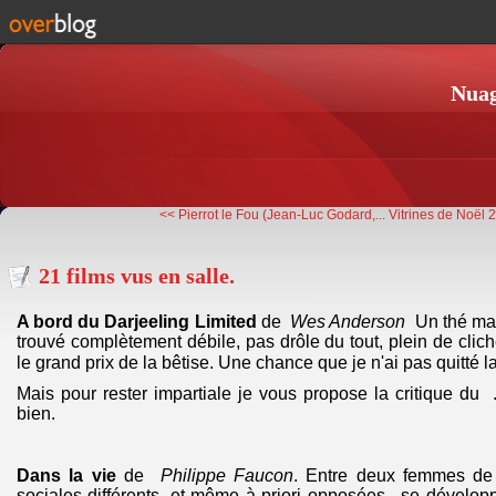
Nuag
<< Pierrot le Fou (Jean-Luc Godard,...
Vitrines de Noël 
21 films vus en salle.
A bord du Darjeeling Limited
de
Wes Anderson
Un thé mal 
trouvé complètement débile, pas drôle du tout, plein de clichés
le grand prix de la bêtise. Une chance que je n'ai pas quitté la
Mais pour rester impartiale je vous propose la critique du 
bien.
Dans la vie
de
Philippe Faucon
. Entre deux femmes de 
sociales différents, et même à priori opposées, se dévelop