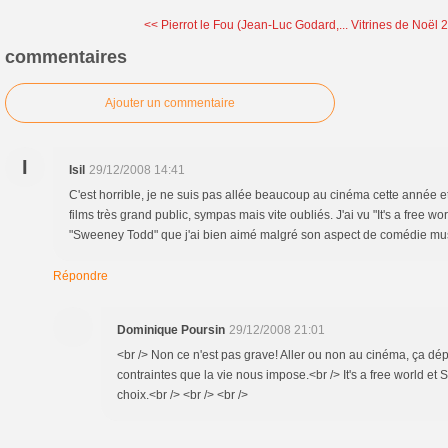
<< Pierrot le Fou (Jean-Luc Godard,...
Vitrines de Noël 
commentaires
Ajouter un commentaire
I
Isil
29/12/2008 14:41
C'est horrible, je ne suis pas allée beaucoup au cinéma cette année e
films très grand public, sympas mais vite oubliés. J'ai vu "It's a free w
"Sweeney Todd" que j'ai bien aimé malgré son aspect de comédie musi
Répondre
Dominique Poursin
29/12/2008 21:01
<br /> Non ce n'est pas grave! Aller ou non au cinéma, ça dép
contraintes que la vie nous impose.<br /> It's a free world e
choix.<br /> <br /> <br />