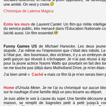
une amitié. On veut y croire.
Chronique de Laterna Magica
Entre les murs
de
Laurent Cantet
. Un film qui milite intell
du service public, très menacé dans l'Education Nationale co
laïcité aussi. Un film essentiel.
Funny Games US
de
Michael Hanecke
. Les deux jeunes 
stupide. J'ai même eu l'impression que c'était des robots. Le
à l'état pur, des bourreaux, des victimes, il y a un embryon
petit garçon qui réussit à s'échapper. Je n'ai pas réussi à é
pour la jeune actrice Naomi Watts qui pourtant en fait des ton
ne me touche pas (déjà dans Mulholland Drive, je m'en étais
J'ai bien aimé «
Caché
»
mais ce film là je m'en serais bien
Home
d'Ursula Meier
. Je ne l'ai vu chroniqué sur aucun blo
sur le naufrage d'une famille déjà un peu bizarre au départ.
Je suis allée le voir à cause du sujet. Une famille découvre q
maison, se remplit de bagnoles petit à petit jusqu'à co