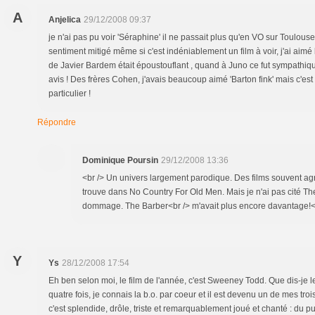
A
Anjelica
29/12/2008 09:37
je n'ai pas pu voir 'Séraphine' il ne passait plus qu'en VO sur Toulouse 
sentiment mitigé même si c'est indéniablement un film à voir, j'ai aimé 
de Javier Bardem était époustouflant , quand à Juno ce fut sympathi
avis ! Des frères Cohen, j'avais beaucoup aimé 'Barton fink' mais c'est 
particulier !
Répondre
Dominique Poursin
29/12/2008 13:36
<br /> Un univers largement parodique. Des films souvent agré
trouve dans No Country For Old Men. Mais je n'ai pas cité The
dommage. The Barber<br /> m'avait plus encore davantage!<br
Y
Ys
28/12/2008 17:54
Eh ben selon moi, le film de l'année, c'est Sweeney Todd. Que dis-je le 
quatre fois, je connais la b.o. par coeur et il est devenu un de mes trois
c'est splendide, drôle, triste et remarquablement joué et chanté : du p