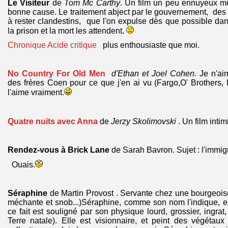
Le Visiteur
de
Tom Mc Carthy
. Un film un peu ennuyeux mê
bonne cause. Le traitement abject par le gouvernement, des 
à rester clandestins, que l'on expulse dès que possible dans
la prison et la mort les attendent.
Chronique Acide critique
plus enthousiaste que moi.
No Country For Old Men
d'Ethan et Joel Cohen.
Je n'aim
des frères Coen pour ce que j'en ai vu (Fargo,O' Brothers, L
l'aime vraiment.
Quatre nuits avec Anna
de
Jerzy Skolimovski
. Un film intim
Rendez-vous à Brick Lane
de Sarah Bavron. Sujet : l'immig
Ouais.
Séraphine
de Martin Provost . Servante chez une bourgeois
méchante et snob...)Séraphine, comme son nom l'indique, es
ce fait est souligné par son physique lourd, grossier, ingra
Terre natale). Elle est visionnaire, et peint des végétau