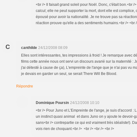
<br /> Il faisait grand soleil pour Noël. Donc, c'était bon.<br /
calcul; elle ne peut supporter la mort, dont elle est complice,
épousé pour avoir la nationalité. Je ne trouve pas sa réactio
réaction prouve qu'elle a des sentiments humains.<br /> <br /
C
canthilde
24/12/2008 08:09
Elles sont intéressantes, tes impressions à froid ! Je remarque avec
films cette année nous ont servi un discours avarié sur la maternité : 
j'ai détesté à cause de ça), L'empreinte de l'ange que je n'ai pas vu ma
je devais en garder un seul, se serait There Will Be Blood.
Répondre
Dominique Poursin
24/12/2008 10:10
<br /> Pour Juno et L'Empreinte de l'ange, je suis d'accord : 
un instinct quasi animal et dans Juno on y ajoute le devoir-ga
sans<br /> contrepartie ce qui est vraiment très idéaliste!). D
vois rien de choquant.<br /> <br /> <br /> <br />