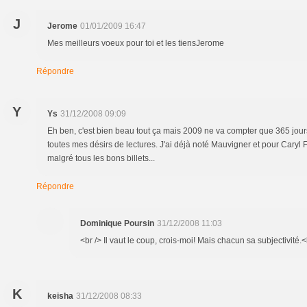
J
Jerome
01/01/2009 16:47
Mes meilleurs voeux pour toi et les tiensJerome
Répondre
Y
Ys
31/12/2008 09:09
Eh ben, c'est bien beau tout ça mais 2009 ne va compter que 365 jours 
toutes mes désirs de lectures. J'ai déjà noté Mauvigner et pour Caryl 
malgré tous les bons billets...
Répondre
Dominique Poursin
31/12/2008 11:03
<br /> Il vaut le coup, crois-moi! Mais chacun sa subjectivité.<b
K
keisha
31/12/2008 08:33