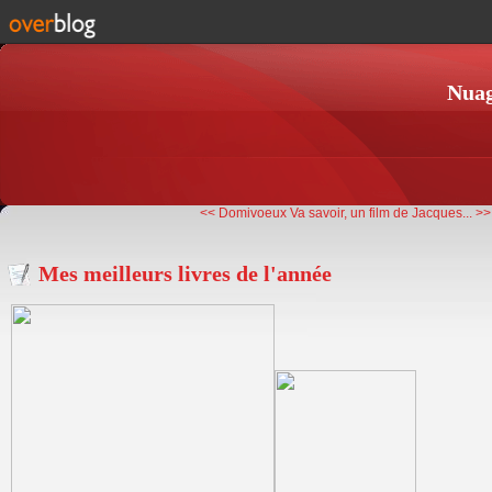
Nuag
<< Domivoeux
Va savoir, un film de Jacques... >>
Mes meilleurs livres de l'année