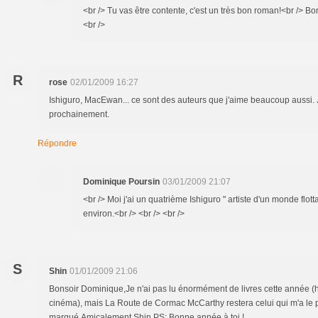
<br /> Tu vas être contente, c'est un très bon roman!<br /> B
<br />
R
rose
02/01/2009 16:27
Ishiguro, MacEwan... ce sont des auteurs que j'aime beaucoup aussi. Je
prochainement.
Répondre
Dominique Poursin
03/01/2009 21:07
<br /> Moi j'ai un quatrième Ishiguro " artiste d'un monde flot
environ.<br /> <br /> <br />
S
Shin
01/01/2009 21:06
Bonsoir Dominique,Je n'ai pas lu énormément de livres cette année (h
cinéma), mais La Route de Cormac McCarthy restera celui qui m'a le 
marqué.Amicalement,Shin.PS: Bonne année à toi !