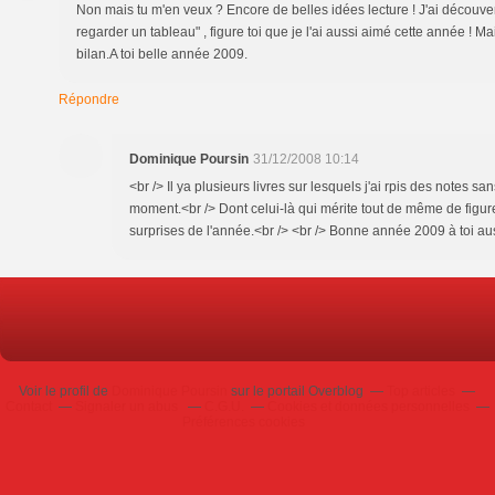
Non mais tu m'en veux ? Encore de belles idées lecture ! J'ai découver
regarder un tableau" , figure toi que je l'ai aussi aimé cette année ! Mais
bilan.A toi belle année 2009.
Répondre
Dominique Poursin
31/12/2008 10:14
<br /> Il ya plusieurs livres sur lesquels j'ai rpis des notes san
moment.<br /> Dont celui-là qui mérite tout de même de figu
surprises de l'année.<br /> <br /> Bonne année 2009 à toi auss
Voir le profil de
Dominique Poursin
sur le portail Overblog
Top articles
Contact
Signaler un abus
C.G.U.
Cookies et données personnelles
Préférences cookies