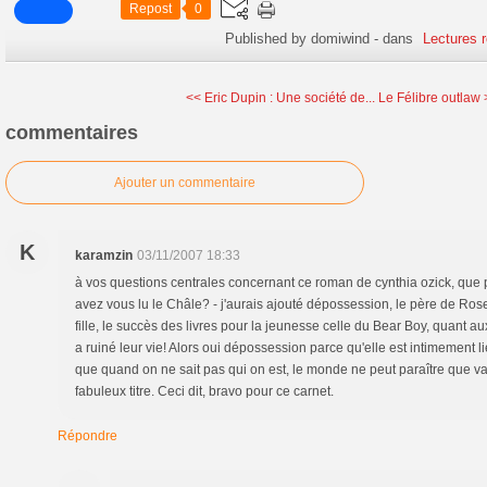
Repost
0
Published by domiwind
-
dans
Lectures 
<< Eric Dupin : Une société de...
Le Félibre outlaw 
commentaires
Ajouter un commentaire
K
karamzin
03/11/2007 18:33
à vos questions centrales concernant ce roman de cynthia ozick, que 
avez vous lu le Châle? - j'aurais ajouté dépossession, le père de Ros
fille, le succès des livres pour la jeunesse celle du Bear Boy, quant aux
a ruiné leur vie! Alors oui dépossession parce qu'elle est intimement lié
que quand on ne sait pas qui on est, le monde ne peut paraître que va
fabuleux titre. Ceci dit, bravo pour ce carnet.
Répondre