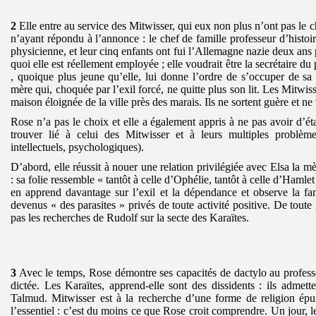
2
Elle entre au service des Mitwisser, qui eux non plus n’ont pas le 
n’ayant répondu à l’annonce : le chef de famille professeur d’histoi
physicienne, et leur cinq enfants ont fui l’Allemagne nazie deux ans p
quoi elle est réellement employée ; elle voudrait être la secrétaire du
, quoique plus jeune qu’elle, lui donne l’ordre de s’occuper de sa 
mère qui, choquée par l’exil forcé, ne quitte plus son lit. Les Mitwi
maison éloignée de la ville près des marais. Ils ne sortent guère et ne
Rose n’a pas le choix et elle a également appris à ne pas avoir d’ét
trouver lié à celui des Mitwisser et à leurs multiples problème
intellectuels, psychologiques).
D’abord, elle réussit à nouer une relation privilégiée avec Elsa la 
: sa folie ressemble « tantôt à celle d’Ophélie, tantôt à celle d’Hamle
en apprend davantage sur l’exil et la dépendance et observe la fami
devenus « des parasites » privés de toute activité positive. De toute
pas les recherches de Rudolf sur la secte des Karaïtes.
3
Avec le temps, Rose démontre ses capacités de dactylo au professeu
dictée. Les Karaïtes, apprend-elle sont des dissidents : ils admette
Talmud. Mitwisser est à la recherche d’une forme de religion épur
l’essentiel : c’est du moins ce que Rose croit comprendre. Un jour, le 