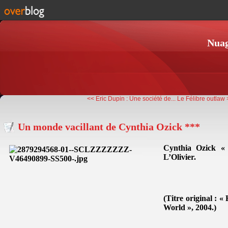
Nuag
<< Eric Dupin : Une société de...
Le Félibre outlaw 
Un monde vacillant de Cynthia Ozick ***
Cynthia Ozick «
L’Olivier.
(Titre original : 
World », 2004.)