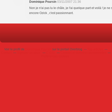
Dominique Poursin
03/11/2007 21:36
Non je n'ai pas lu le châle, je l'ai quelque part et voilà ! je ne 
encore Ozick , c'est passionnant.
Voir le profil de
Dominique Poursin
sur le portail Overblog
Top articles
Contact
Signaler un abus
C.G.U.
Cookies et données personnelles
Préférences cookies