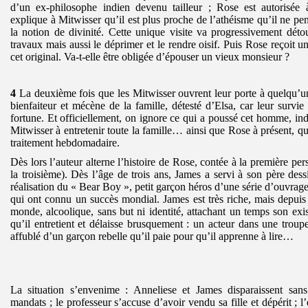
d’un ex-philosophe indien devenu tailleur ; Rose est autorisée à
explique à Mitwisser qu’il est plus proche de l’athéisme qu’il ne pens
la notion de divinité. Cette unique visite va progressivement déto
travaux mais aussi le déprimer et le rendre oisif. Puis Rose reçoit
cet original. Va-t-elle être obligée d’épouser un vieux monsieur ?
4
La deuxième fois que les Mitwisser ouvrent leur porte à quelqu’un,
bienfaiteur et mécène de la famille, détesté d’Elsa, car leur survi
fortune. Et officiellement, on ignore ce qui a poussé cet homme, ind
Mitwisser à entretenir toute la famille… ainsi que Rose à présent, 
traitement hebdomadaire.
Dès lors l’auteur alterne l’histoire de Rose, contée à la première per
la troisième). Dès l’âge de trois ans, James a servi à son père des
réalisation du « Bear Boy », petit garçon héros d’une série d’ouvrages
qui ont connu un succès mondial. James est très riche, mais depuis s
monde, alcoolique, sans but ni identité, attachant un temps son exis
qu’il entretient et délaisse brusquement : un acteur dans une tro
affublé d’un garçon rebelle qu’il paie pour qu’il apprenne à lire…
La situation s’envenime : Anneliese et James disparaissent sans
mandats ; le professeur s’accuse d’avoir vendu sa fille et dépérit ; l’