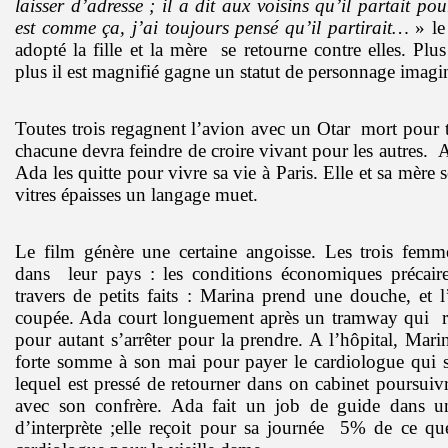
laisser d’adresse ; il a dit aux voisins qu’il partait po
est comme ça, j’ai toujours pensé qu’il partirait…
» le
adopté la fille et la mère
se retourne contre elles. Plus
plus il est magnifié gagne un statut de personnage imagin
Toutes trois regagnent l’avion avec un Otar
mort pour t
chacune devra feindre de croire vivant pour les autres.
A
Ada les quitte pour vivre sa vie à Paris. Elle et sa mère s
vitres épaisses un langage muet.
Le film génère une certaine angoisse. Les trois femm
dans
leur pays : les conditions économiques précai
travers de petits faits : Marina prend une douche, et 
coupée. Ada court longuement après un tramway qui
pour autant s’arrêter pour la prendre. A l’hôpital, Mar
forte somme à son mai pour payer le cardiologue qui 
lequel est pressé de retourner dans on cabinet poursuiv
avec son confrère. Ada fait un job de guide dans u
d’interprète ;elle reçoit pour sa journée
5% de ce que