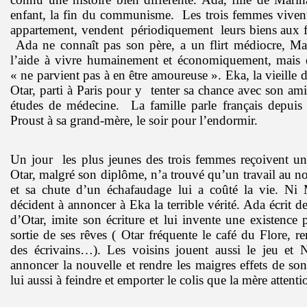
enfant, la fin du communisme.
Les trois femmes viven
appartement, vendent
périodiquement
leurs biens aux f
Ada ne connaît pas son père, a un flirt médiocre, M
l’aide à vivre humainement et économiquement, mais e
« ne parvient pas à en être amoureuse ». Eka, la vieille
Otar, parti à Paris pour y
tenter sa chance avec son ami
études de médecine.
La famille parle français depuis
Proust à sa grand-mère, le soir pour l’endormir.
Un jour
les plus jeunes des trois femmes reçoivent u
Otar, malgré son diplôme, n’a trouvé qu’un travail au n
et sa chute d’un échafaudage lui a coûté la vie. Ni
décident à annoncer à Eka la terrible vérité. Ada écrit de
d’Otar, imite son écriture et lui invente une existence p
sortie de ses rêves ( Otar fréquente le café du Flore, re
des écrivains…). Les voisins jouent aussi le jeu et
annoncer la nouvelle et rendre les maigres effets de son
lui aussi à feindre et emporter le colis que la mère attenti