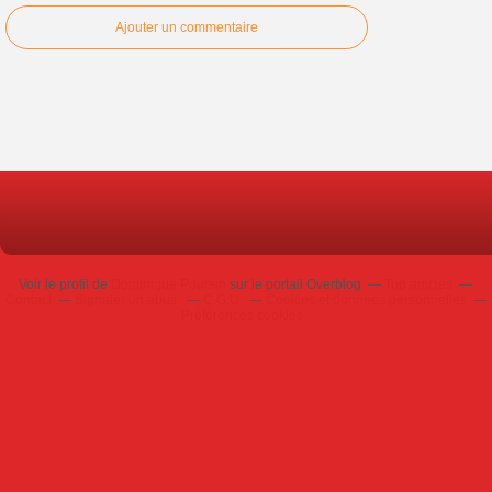
Ajouter un commentaire
Voir le profil de
Dominique Poursin
sur le portail Overblog
Top articles
Contact
Signaler un abus
C.G.U.
Cookies et données personnelles
Préférences cookies