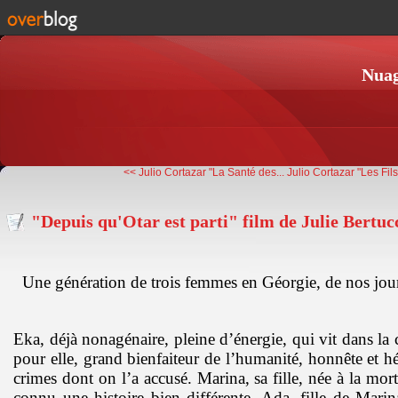
Nuag
<< Julio Cortazar "La Santé des...
Julio Cortazar "Les Fils
"Depuis qu'Otar est parti" film de Julie Bertucc
Une génération de trois femmes en Géorgie, de nos jour
Eka, déjà nonagénaire, pleine d’énergie, qui vit dans la 
pour elle, grand bienfaiteur de l’humanité, honnête et h
crimes dont on l’a accusé. Marina, sa fille, née à la mort
connu une histoire bien différente. Ada, fille de Marin