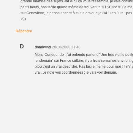
grande maitrise des sujets.<br /> Si ça vous ressemble, je vais contin
petits bouts, pas facile quand même de trouver un fil ! :-D<br /> Ca me fai
sur Geneviève, je pense encore à elle alors que je l'ai lu en Juin : pa
;o))
Répondre
D
domiwind
28/10/2006 21:40
Merci Cunégonde ; j'ai entendu parler d'"Une très vieille petite
lendemain" sur France culture, il y a trois semaines environ. 
blog c'est un vrai désordre. Pas facile même pour moi ! Il n'y a
vrai. Je note vos coordonnées ; je vais voir demain.