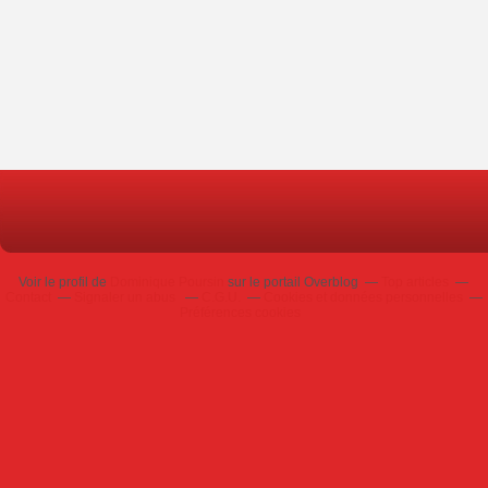
Voir le profil de
Dominique Poursin
sur le portail Overblog
Top articles
Contact
Signaler un abus
C.G.U.
Cookies et données personnelles
Préférences cookies