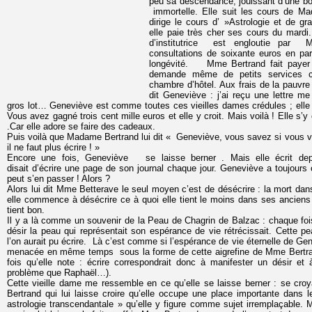
peu sa descendance, jouissant d’une bo
immortelle. Elle suit les cours de Ma
dirige le cours d’ »Astrologie et de gr
elle paie très cher ses cours du mardi.
d’institutrice est engloutie par 
consultations de soixante euros en par
longévité. Mme Bertrand fait payer 
demande même de petits services c
chambre d’hôtel. Aux frais de la pauvre
dit Geneviève : j’ai reçu une lettre m
gros lot… Geneviève est comme toutes ces vieilles dames crédules ; elle r
Vous avez gagné trois cent mille euros et elle y croit. Mais voilà ! Elle s’y 
.Car elle adore se faire des cadeaux.
Puis voilà que Madame Bertrand lui dit « Geneviève, vous savez si vous v
il ne faut plus écrire ! »
Encore une fois, Geneviève se laisse berner . Mais elle écrit depu
disait d’écrire une page de son journal chaque jour. Geneviève a toujours
peut s’en passer ! Alors ?
Alors lui dit Mme Betterave le seul moyen c’est de désécrire : la mort dan
elle commence à désécrire ce à quoi elle tient le moins dans ses anciens 
tient bon.
Il y a là comme un souvenir de la Peau de Chagrin de Balzac : chaque foi
désir la peau qui représentait son espérance de vie rétrécissait. Cette p
l’on aurait pu écrire. Là c’est comme si l’espérance de vie éternelle de Ge
menacée en même temps sous la forme de cette aigrefine de Mme Bertran
fois qu’elle note : écrire correspondrait donc à manifester un désir et
problème que Raphaël…).
Cette vieille dame me ressemble en ce qu’elle se laisse berner : se cr
Bertrand qui lui laisse croire qu’elle occupe une place importante dans 
astrologie transcendantale » qu’elle y figure comme sujet irremplaçable. 