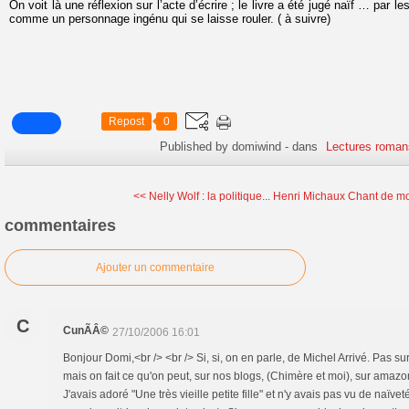
On voit là une réflexion sur l’acte d’écrire ; le livre a été jugé naïf … par 
comme un personnage ingénu qui se laisse rouler. ( à suivre)
Repost
0
Published by domiwind
-
dans
Lectures roman
<< Nelly Wolf : la politique...
Henri Michaux Chant de mor
commentaires
Ajouter un commentaire
C
CunÃÂ©
27/10/2006 16:01
Bonjour Domi,<br /> <br /> Si, si, on en parle, de Michel Arrivé. Pas s
mais on fait ce qu'on peut, sur nos blogs, (Chimère et moi), sur amazon
J'avais adoré "Une très vieille petite fille" et n'y avais pas vu de naïve