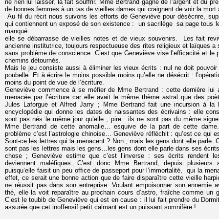
ne rien lui laisser, la fait souffrir. Mme Bertrand gagne de l’argent et du pr
de bonnes femmes à un tas de vieilles dames qui craignent de voir la mort 
Au fil du récit nous suivons les efforts de Geneviève pour désécrire, sup
qui contiennent un exposé de son existence : un sacrilège sa page tous les
manqué.
elle se débarrasse de vieilles notes et de vieux souvenirs. Les fait revi
ancienne institutrice, toujours respectueuse des rites religieux et laïques a 
sans problème de conscience. C’est que Geneviève vise l’efficacité et le pl
chemins détournés.
Mais le jeu consiste aussi à éliminer les vieux écrits : nul ne doit pouvo
poubelle. Et à écrire le moins possible moins qu’elle ne désécrit : l’opérat
moins du point de vue de l’écriture.
Geneviève commence à se méfier de Mme Bertrand : cette dernière lui av
menacée par l’écriture car elle avait le même thème astral que des po
Jules Laforgue et Alfred Jarry ; Mme Bertrand fait une incursion à la 
encyclopédie qui donne les dates de naissantes des écrivains : elle cons
sont pas nés le même jour qu’elle ; pire : ils ne sont pas du même signe
Mme Bertrand de cette anomalie… esquive de la part de cette dame
problème c’est l’astrologie chinoise… Geneviève réfléchit : qu’est ce qui e
Sont-ce les lettres qui la menacent ? Non ; mais les gens dont elle parle. C
sont pas les lettres mais les gens…les gens dont elle parle dans ses écrits 
chose ; Geneviève estime que c’est l’inverse : ses écrits rendent les
deviennent maléfiques. C’est donc Mme Bertrand, depuis plusieurs 
puisqu’elle faisit un peu office de passeport pour l’immortalité, qui la mena
effet, ce serait une bonne action que de faire disparaître cette vieille har
ne réussit pas dans son entreprise. Voulant empoisonner son ennemie 
thé, elle la voit reparaître au prochain cours d’astro, fraîche comme un 
C’est le toubib de Geneviève qui est en cause : il lui fait prendre du Dormit
assurée que cet inoffensif petit calmant est un puissant somnifère !