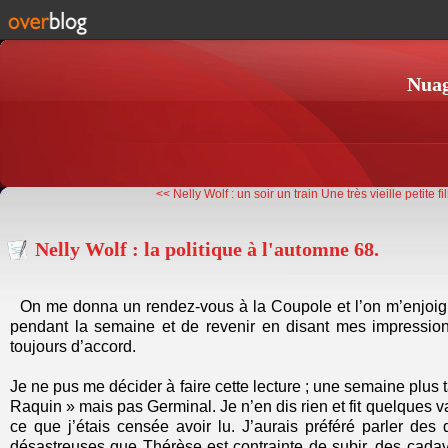
Nuag
<< Nelly Wolf : un soir un train
Une très vieille petite fi
Nelly Wolf : la politique à l'automne 68.
On me donna un rendez-vous à la Coupole et l’on m’enjoign
pendant la semaine et de revenir en disant mes impressions,
toujours d’accord.
Je ne pus me décider à faire cette lecture ; une semaine plus 
Raquin » mais pas Germinal. Je n’en dis rien et fit quelques
ce que j’étais censée avoir lu. J’aurais préféré parler des
désastreuses que Thérèse est contrainte de subir, des cad