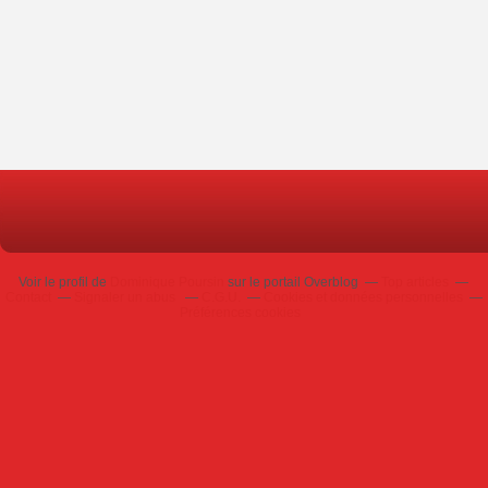
Voir le profil de
Dominique Poursin
sur le portail Overblog
Top articles
Contact
Signaler un abus
C.G.U.
Cookies et données personnelles
Préférences cookies