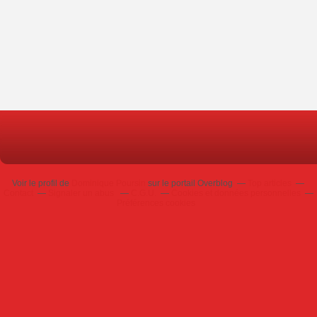
Voir le profil de
Dominique Poursin
sur le portail Overblog
Top articles
Contact
Signaler un abus
C.G.U.
Cookies et données personnelles
Préférences cookies