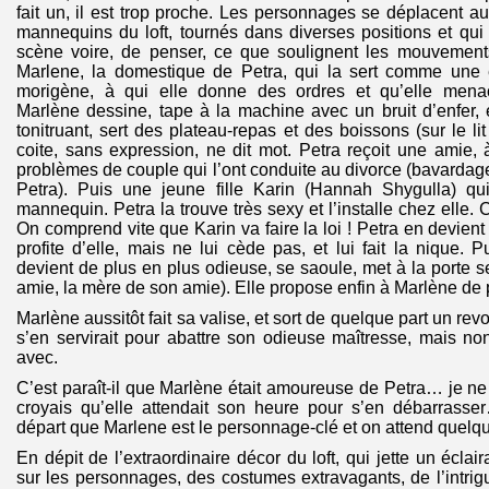
fait un, il est trop proche. Les personnages se déplacent a
mannequins du loft, tournés dans diverses positions et qui o
scène voire, de penser, ce que soulignent les mouvement
Marlene, la domestique de Petra, qui la sert comme une e
morigène, à qui elle donne des ordres et qu’elle men
Marlène dessine, tape à la machine avec un bruit d’enfer, e
tonitruant, sert des plateau-repas et des boissons (sur le lit
coite, sans expression, ne dit mot. Petra reçoit une amie, 
problèmes de couple qui l’ont conduite au divorce (bavardage
Petra). Puis une jeune fille Karin (Hannah Shygulla) q
mannequin. Petra la trouve très sexy et l’installe chez elle. C
On comprend vite que Karin va faire la loi ! Petra en devient
profite d’elle, mais ne lui cède pas, et lui fait la nique. P
devient de plus en plus odieuse, se saoule, met à la porte ses
amie, la mère de son amie). Elle propose enfin à Marlène de 
Marlène aussitôt fait sa valise, et sort de quelque part un revo
s’en servirait pour abattre son odieuse maîtresse, mais no
avec.
C’est paraît-il que Marlène était amoureuse de Petra… je ne
croyais qu’elle attendait son heure pour s’en débarrass
départ que Marlene est le personnage-clé et on attend quelq
En dépit de l’extraordinaire décor du loft, qui jette un éclai
sur les personnages, des costumes extravagants, de l’intrigu