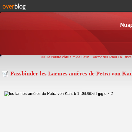
Nuag
<< De l’autre côté film de Fatih...
Victor del Arbol La Triste
Fassbinder les Larmes amères de Petra von Ka