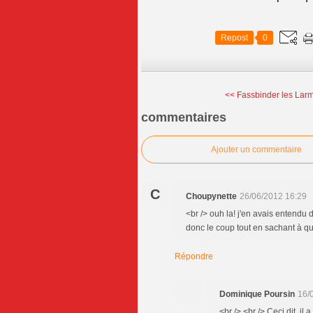
Repost
0
<< Fassbinder les Larm
commentaires
Ajouter un commentaire
C
Choupynette
26/06/2012 16:29
<br /> ouh la! j'en avais entendu du
donc le coup tout en sachant à qu
Répondre
Dominique Poursin
16/
<br /> <br /> Ceci dit, il