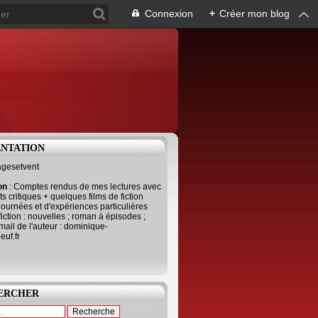
Connexion
+
Créer mon blog
ENTATION
agesetvent
ion
: Comptes rendus de mes lectures avec
s critiques + quelques films de fiction
journées et d'expériences particulières
fiction : nouvelles ; roman à épisodes ;
mail de l'auteur : dominique-
uf.fr
ERCHER