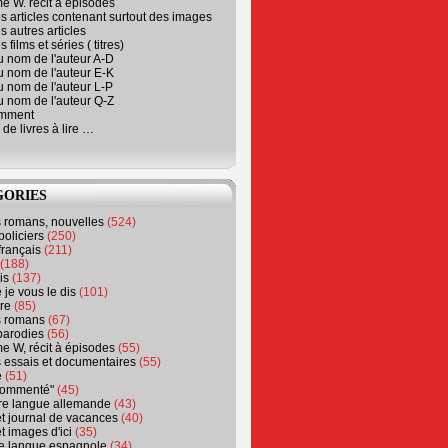
e W. récit à épisodes
s articles contenant surtout des images
s autres articles
 films et séries ( titres)
u nom de l'auteur A-D
u nom de l'auteur E-K
u nom de l'auteur L-P
u nom de l'auteur Q-Z
emment
 de livres à lire …
GORIES
s romans, nouvelles
(524)
policiers
(250)
français
(211)
(188)
is
(137)
 je vous le dis
(101)
re
(85)
s romans
(67)
parodies
(56)
e W, récit à épisodes
(55)
 essais et documentaires
(55)
e
(51)
 commenté"
(45)
ure langue allemande
(43)
t journal de vacances
(40)
t images d'ici
(35)
ure langue espagnole
(34)