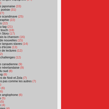
)
ure japonaise
(33)
s poésie
(31)
27)
ure scandinave
(25)
graphie
(22)
es
(22)
u tag
(21)
t touch
(18)
n Story
(17)
ais la chanson
(16)
 de nouvelles
(15)
ure langues slaves
(14)
 d'école
(13)
 de lectures
(12)
2)
 challenges
(12)
)
ure canadienne
(9)
ure néerlandaise
(9)
du sud
(8)
og
(8)
s de Noé et Zola
(7)
es pas comme les autres
(7)
)
e
(6)
6)
ure anglophone
(6)
e
(5)
(5)
e
(4)
ires
(4)