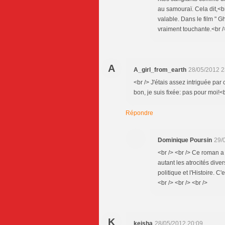
au samouraï. Cela dit,<b
valable. Dans le film " G
vraiment touchante.<br />
A
A_girl_from_earth
28/05/2012 2
<br /> J'étais assez intriguée par 
bon, je suis fixée: pas pour moi!<b
Répondre
Dominique Poursin
29/
<br /> <br /> Ce roman a 
autant les atrocités dive
politique et l'Histoire. C
<br /> <br /> <br />
K
keisha
28/05/2012 20:09