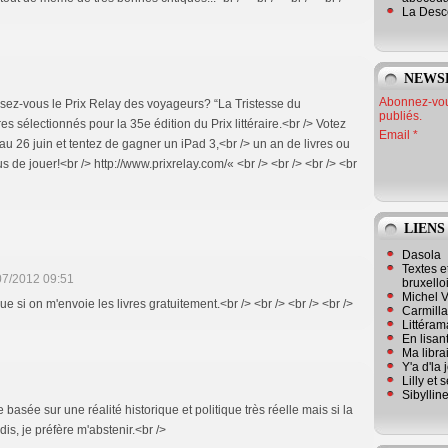
La Desc
NEWS
Abonnez-vous
issez-vous le Prix Relay des voyageurs? “La Tristesse du
publiés.
res sélectionnés pour la 35e édition du Prix littéraire.<br /> Votez
Email
au 26 juin et tentez de gagner un iPad 3,<br /> un an de livres ou
de jouer!<br /> http://www.prixrelay.com/« <br /> <br /> <br /> <br
LIENS
Dasola
Textes e
07/2012 09:51
bruxello
Michel V
ue si on m'envoie les livres gratuitement.<br /> <br /> <br /> <br />
Carmill
Littérama
En lisan
Ma librai
Y'a d'la
Lilly et 
Sibyllin
e basée sur une réalité historique et politique très réelle mais si la
is, je préfère m'abstenir.<br />