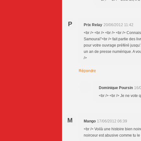
P
Prix Relay
20/06/2012 11:42
<br /> <br /> <br /> <br /> Conna
Samouraï”<br /> fait partie des liv
pour votre ouvrage préféré jusqu’
un an de presse numérique. A vous 
/>
Répondre
Dominique Poursin
16/
<br /> <br /> Je ne vote q
M
Mango
17/06/2012 06:39
<br /> Voilà une histoire bien noir
noirceur est abusive comme tu le d