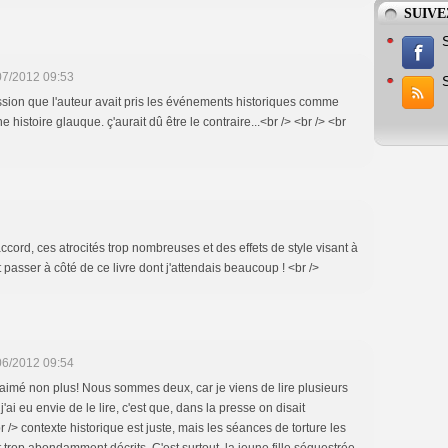
SUIVE
07/2012 09:53
ression que l'auteur avait pris les événements historiques comme
 histoire glauque. ç'aurait dû être le contraire...<br /> <br /> <br
ccord, ces atrocités trop nombreuses et des effets de style visant à
t passer à côté de ce livre dont j'attendais beaucoup ! <br />
06/2012 09:54
s aimé non plus! Nous sommes deux, car je viens de lire plusieurs
i j'ai eu envie de le lire, c'est que, dans la presse on disait
 /> contexte historique est juste, mais les séances de torture les