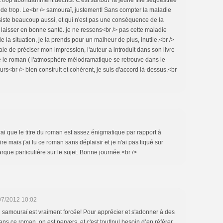
trop abondamment décrits. C'est surtout la jeune fille séquestrée
 de trop. Le<br /> samouraï, justement! Sans compter la maladie
nsiste beaucoup aussi, et qui n'est pas une conséquence de la
a laisser en bonne santé. je ne ressens<br /> pas cette maladie
a situation, je la prends pour un malheur de plus, inutile.<br />
ssaie de préciser mon impression, l'auteur a introduit dans son livre
le roman ( l'atmosphère mélodramatique se retrouve dans le
eurs<br /> bien construit et cohérent, je suis d'accord là-dessus.<br
rai que le titre du roman est assez énigmatique par rapport à
noire mais j'ai lu ce roman sans déplaisir et je n'ai pas tiqué sur
arque particulière sur le sujet. Bonne journée.<br />
07/2012 10:02
u samouraï est vraiment forcée! Pour apprécier et s'adonner à des
s ce roman, on est pervers, et c'est tout!nul besoin d’en référer