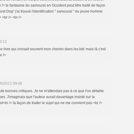
r /> le fantasme du samouraï en Occident peut être traité de façon
host Dog" j'ai trouvé l'identification " samouraï " du jeune homme
 <br /> <br />
3:12
ce livre qui croisait souvent mon chemin dans les bib' mais là c'est
r />
05/2012 09:48
de bonnes critiques. Je ne m'attendais pas à ce que l'on détaille
rses. J'imaginais que l'auteur aurait davantage insisté sur la
'est<br /> la façon de traiter le sujet qui ne me convient pas.<br />