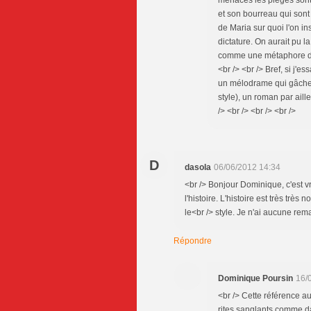
menaces les pièges sont 
et son bourreau qui sont
de Maria sur quoi l'on i
dictature. On aurait pu l
comme une métaphore de l
<br /> <br /> Bref, si j'e
un mélodrame qui gâche 
style), un roman par aill
/> <br /> <br /> <br />
D
dasola
06/06/2012 14:34
<br /> Bonjour Dominique, c'est v
l'histoire. L'histoire est très très 
le<br /> style. Je n'ai aucune rem
Répondre
Dominique Poursin
16/
<br /> Cette référence a
rites sanglants comme dan