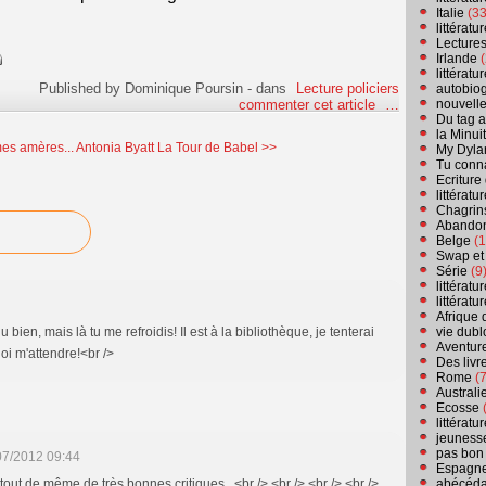
Italie
(33
littérat
Lecture
Irlande
(
littérat
Published by Dominique Poursin
-
dans
Lecture policiers
autobio
nouvell
commenter cet article
…
Du tag a
la Minui
es amères...
Antonia Byatt La Tour de Babel >>
My Dyla
Tu conn
Ecriture
littérat
Chagrins
Abandon
Belge
(1
Swap et
Série
(9
littérat
littérat
Afrique 
vie dubl
 bien, mais là tu me refroidis! Il est à la bibliothèque, je tenterai
Aventure
oi m'attendre!<br />
Des livr
Rome
(7
Australi
Ecosse
(
littérat
jeuness
pas bon
07/2012 09:44
Espagn
abécéda
 a tout de même de très bonnes critiques...<br /> <br /> <br /> <br />