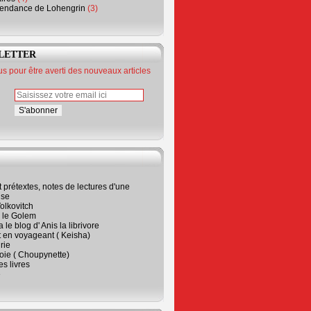
endance de Lohengrin
(3)
LETTER
 pour être averti des nouveaux articles
t prétextes, notes de lectures d'une
ise
olkovitch
a le Golem
 le blog d' Anis la librivore
t en voyageant ( Keisha)
rie
 joie ( Choupynette)
ses livres
e