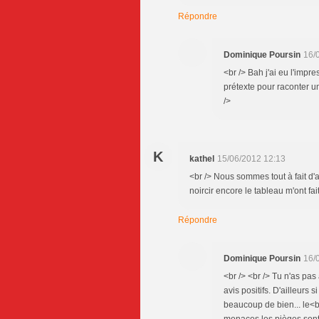
Répondre
Dominique Poursin
16/
<br /> Bah j'ai eu l'imp
prétexte pour raconter une
/>
K
kathel
15/06/2012 12:13
<br /> Nous sommes tout à fait d'a
noircir encore le tableau m'ont fai
Répondre
Dominique Poursin
16/
<br /> <br /> Tu n'as pa
avis positifs. D'ailleurs s
beaucoup de bien... le<br