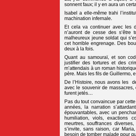
sonnent faux; il y en aura un ce
Isabel a elle-même trahi l’insti
machination infernale.
Et cela va continuer avec les 
n’auront de cesse des s‘être t
malheureux jeune soldat qui s’es
cet horrible engrenage. Des bou
deux à la fois.
Quant au samouraï, et son code
justifier des tortures et des 
m’attendais à un roman historiqu
père. Mais les fils de Guillermo, e
De l’Histoire, nous avons les d
avec le souvenir de massacres, e
furent jetés…
Pas du tout convaincue par cette
années, la narration s’attardan
épouvantables, avec un penchan
humiliation, viols, exactions 
meurtres, souffrances diverses
s’invite, sans raison, car Maria,
besoin de tomber malade pour qu