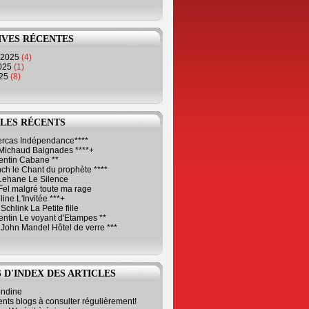
IVES RÉCENTES
 2025
(4)
2025
(1)
025
(8)
LES RÉCENTS
Cercas Indépendance****
Michaud Baignades ****+
entin Cabane **
ch le Chant du prophète ****
Lehane Le Silence
Fel malgré toute ma rage
ne L'Invitée ***+
Schlink La Petite fille
ntin Le voyant d'Etampes **
 John Mandel Hôtel de verre ***
 D'INDEX DES ARTICLES
ondine
ents blogs à consulter régulièrement!