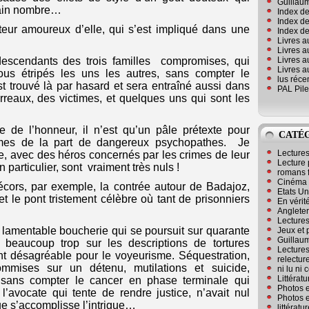
Guillaum
rtain nombre…
Index de
Index de
tuteur amoureux d’elle, qui s’est impliqué dans une
Index des
Livres a
Livres a
Livres a
descendants des trois familles compromises, qui
Livres a
ous étripés les uns les autres, sans compter le
lus réc
t trouvé là par hasard et sera entraîné aussi dans
PAL Pile
rreaux, des victimes, et quelques uns qui sont les
 de l’honneur, il n’est qu’un pâle prétexte pour
CATÉ
crimes de la part de dangereux psychopathes. Je
Lecture
e, avec des héros concernés par les crimes de leur
Lecture 
n particulier, sont vraiment très nuls !
romans 
Cinéma
écors, par exemple, la contrée autour de Badajoz,
Etats Un
t le pont tristement célèbre où tant de prisonniers
En vérité
Angleter
Lecture
 lamentable boucherie qui se poursuit sur quarante
Jeux et 
Guillaum
t beaucoup trop sur les descriptions de tortures
Lectures
t désagréable pour le voyeurisme. Séquestration,
relectur
commises sur un détenu, mutilations et suicide,
ni lu ni
Littérat
, sans compter le cancer en phase terminale qui
Photos e
 l’avocate qui tente de rendre justice, n’avait nul
Photos e
e s’accomplisse l’intrigue…
littérat