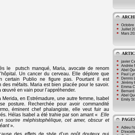
ARCH
Octobre
Juillet 
Mars 2
ARTIC
javier 
Andrée 
rès le putsch manqué, Maria, avocate de renom
Abel Qu
’hôpital. Un cancer du cerveau. Elle déplore que
Paul Lyn
Dennis 
 certain Publio ne figure pas. Pourtant il est
Jérémy 
des méfaits. Maria est bien placée pour le savoir.
Emma Cli
 a œuvré en vain pour l’appréhender.
Bernard 
Abel Que
 à Merida, en Estrémadure, une autre femme, Isabel
Emily St
ise posture. Recherchée pour avoir commandité
rmo, éminent chef phalangiste, elle veut fuir au
rés. Hélas Isabel a été trahie par son amant «
Elle
PAGES
on sourire méphistophélique, cet amer, obscur et
éant
».
Adieu l'
D'excell
cause des effets de style d’un goût douteux qui