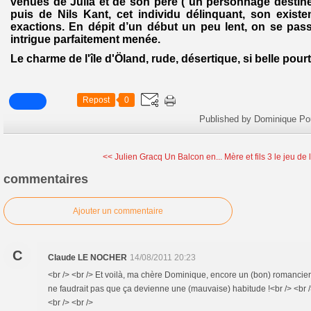
venues de Julia et de son père ( un personnage destiné 
puis de Nils Kant, cet individu délinquant, son exist
exactions. En dépit d’un début un peu lent, on se pass
intrigue parfaitement menée.
Le charme de l'île d'Öland, rude, désertique, si belle pour
Repost
0
Published by Dominique Po
<< Julien Gracq Un Balcon en...
Mère et fils 3 le jeu de l
commentaires
Ajouter un commentaire
C
Claude LE NOCHER
14/08/2011 20:23
<br /> <br /> Et voilà, ma chère Dominique, encore un (bon) romancier q
ne faudrait pas que ça devienne une (mauvaise) habitude !<br /> <br />
<br /> <br />