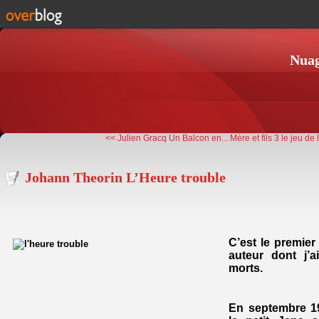
Nuag
<< Julien Gracq Un Balcon en...
Mère et fils 3 le jeu de l
Johann Theorin L’Heure trouble
C’est le premier
auteur dont j’a
morts.
En septembre 197