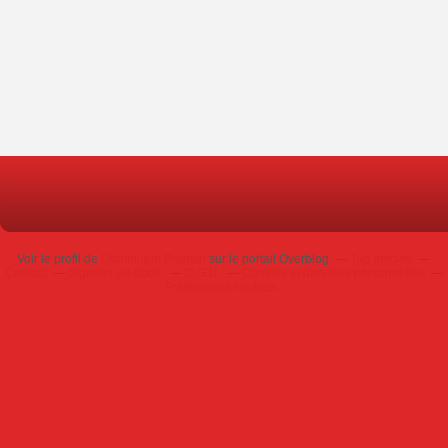
Voir le profil de
Dominique Poursin
sur le portail Overblog
Top articles
Contact
Signaler un abus
C.G.U.
Cookies et données personnelles
Préférences cookies