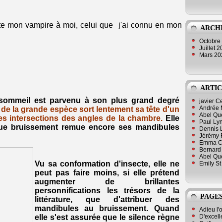
cite mon vampire à moi, celui que j'ai connu en mon
ARCH
Octobre
Juillet 
Mars 2
ARTIC
 sommeil est parvenu à son plus grand degré
javier 
Andrée 
e de la grande espèce sort lentement sa tête d'un
Abel Qu
 des intersections des angles de la chambre.
Elle
Paul Lyn
que bruissement remue encore ses mandibules
Dennis 
Jérémy 
Emma Cli
Bernard 
Abel Que
Vu sa conformation d'insecte, elle ne
Emily St
peut pas faire moins, si elle prétend
augmenter de brillantes
personnifications les trésors de la
PAGES
littérature, que d'attribuer des
mandibules au bruissement. Quand
Adieu l'
D'excell
elle s'est assurée que le silence règne