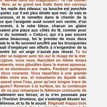
r fait-elle dans ton imagination? Tu l'as oublié!
fière, as tu gravé ses traits dans ton cerveau
les replis des rideaux; sa bouche est penchée
 parler, car il est plus timide que moi. Je vais te
unesse, et te remettre dans le chemin de la
mps que l'araignée avait ouvert son ventre, d'où
escents, à la robe bleue, chacun un glaive
vaient pris place aux côtés du lit, comme pour
re du sommeil. « Celui-ci, qui n'a pas encore
 t'aima beaucoup, fut le premier de nous deux
s tu le fis souvent souffrir par les brusqueries
ssait d'employer ses efforts à n'engendrer de ta
ontre lui: un ange n'aurait pas réussi.
Tu lui
aller se baigner avec toi, sur le rivage de la mer.
cygnes, vous vous élançâtes en même temps
minents, vous glissâtes dans la masse aqueuse,
, et se réunissant aux mains. Pendant quelques
 deux courants. Vous reparûtes à une grande
lés entre eux, et ruisselants du liquide salé.
 passé sous l'eau, pour qu'une longue trace de
agues? Revenus à la surface, toi, tu continuais
t de ne pas remarquer la faiblesse croissante de
apidement ses forces, et tu n'en poussais pas
 l'horizon brumeux, qui s'estompait devant toi.
tresse, et tu fis le sourd.
Réginald frappa trois