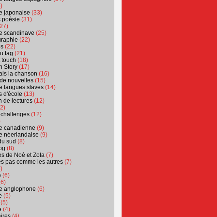
)
ure japonaise
(33)
s poésie
(31)
27)
ure scandinave
(25)
graphie
(22)
es
(22)
u tag
(21)
t touch
(18)
n Story
(17)
ais la chanson
(16)
 de nouvelles
(15)
ure langues slaves
(14)
 d'école
(13)
 de lectures
(12)
2)
 challenges
(12)
)
ure canadienne
(9)
ure néerlandaise
(9)
du sud
(8)
og
(8)
s de Noé et Zola
(7)
es pas comme les autres
(7)
)
e
(6)
6)
ure anglophone
(6)
e
(5)
(5)
e
(4)
ires
(4)