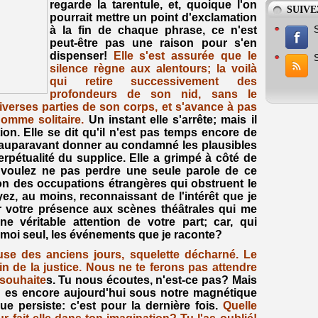
regarde la tarentule, et, quoique l'on
SUIVE
pourrait mettre un point d'exclamation
à la fin de chaque phrase, ce n'est
peut-être pas une raison pour s'en
dispenser!
Elle s'est assurée que le
silence règne aux alentours; la voilà
qui retire successivement des
profondeurs de son nid, sans le
diverses parties de son corps, et s'avance à pas
omme solitaire.
Un instant elle s'arrête; mais il
ion. Elle se dit qu'il n'est pas temps encore de
aut auparavant donner au condamné les plausibles
erpétualité du supplice. Elle a grimpé à côté de
us voulez ne pas perdre une seule parole de ce
tion des occupations étrangères qui obstruent le
yez, au moins, reconnaissant de l'intérêt que je
er votre présence aux scènes théâtrales qui me
ne véritable attention de votre part; car, qui
moi seul, les événements que je raconte?
use des anciens jours, squelette décharné. Le
in de la justice. Nous ne te ferons pas attendre
 souhaite
s. Tu nous écoutes, n'est-ce pas? Mais
 es encore aujourd'hui sous notre magnétique
que persiste: c'est pour la dernière fois.
Quelle