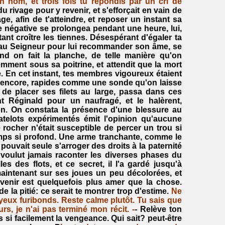
n nom, et trois fois tu répondis par un cri de
n du rivage pour y revenir, et s'efforçait en vain de
ge, afin de t'atteindre, et reposer un instant sa
 négative se prolongea pendant une heure, lui,
ntant croître les tiennes. Désespérant d'égaler ta
ère au Seigneur pour lui recommander son âme, se
 on fait la planche, de telle manière qu'on
emment sous sa poitrine, et attendit que la mort
re. En cet instant, tes membres vigoureux étaient
nt encore, rapides comme une sonde qu'on laisse
t de placer ses filets au large, passa dans ces
t Réginald pour un naufragé, et le halèrent,
on. On constata la présence d'une blessure au
atelots expérimentés émit l'opinion qu'aucune
 rocher n'était susceptible de percer un trou si
ps si profond. Une arme tranchante, comme le
 pouvait seule s'arroger des droits à la paternité
e voulut jamais raconter les diverses phases du
les des flots, et ce secret, il l'a gardé jusqu'à
aintenant sur ses joues un peu décolorées, et
venir est quelquefois plus amer que la chose.
de la pitié: ce serait te montrer trop d'estime.
Ne
 yeux furibonds. Reste calme plutôt. Tu sais que
rs, je n'ai pas terminé mon récit. -
- Relève ton
as si facilement la vengeance. Qui sait? peut-être