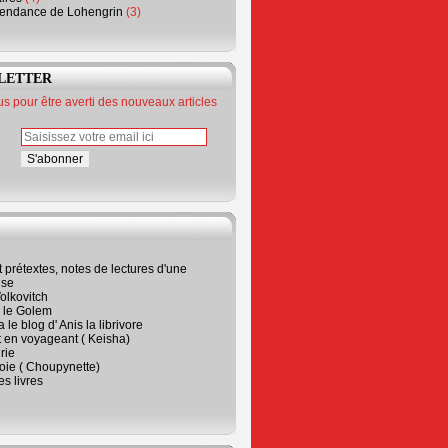
endance de Lohengrin
(3)
LETTER
 pour être averti des nouveaux articles
t prétextes, notes de lectures d'une
ise
olkovitch
a le Golem
 le blog d' Anis la librivore
t en voyageant ( Keisha)
rie
 joie ( Choupynette)
ses livres
e