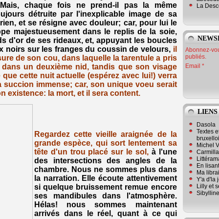
Mais, chaque fois ne prend-il pas la même
La Desc
toujours détruite par l'inexplicable image de sa
rien, et se résigne avec douleur; car, pour lui le
ppe majestueusement dans le replis de la soie,
NEWS
ds d'or de ses rideaux, et, appuyant les boucles
 noirs sur les franges du coussin de velours,
il
Abonnez-vous
publiés.
ssure de son cou, dans laquelle la tarentule a pris
Email
e dans un deuxième nid, tandis que son visage
e que cette nuit actuelle (espérez avec lui!) verra
la succion immense; car, son unique voeu serait
n existence: la mort, et il sera content.
LIENS
Dasola
Textes e
Regardez cette vieille araignée de la
bruxello
grande espèce, qui sort lentement sa
Michel V
tête d'un trou placé sur le sol,
à l'une
Carmill
Littérama
des intersections des angles de la
En lisan
chambre. Nous ne sommes plus dans
Ma librai
la narration. Elle écoute attentivement
Y'a d'la
Lilly et 
si quelque bruissement remue encore
Sibyllin
ses mandibules dans l'atmosphère.
Hélas! nous sommes maintenant
arrivés dans le réel, quant à ce qui