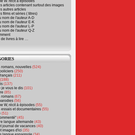
e W. récit à épisodes
s articles contenant surtout des images
s autres articles
 films et séries ( titres)
u nom de l'auteur A-D
u nom de l'auteur E-K
u nom de l'auteur L-P
u nom de l'auteur Q-Z
emment
 de livres à lire …
GORIES
s romans, nouvelles
(524)
policiers
(250)
français
(211)
(188)
is
(137)
 je vous le dis
(101)
re
(85)
s romans
(67)
parodies
(56)
e W, récit à épisodes
(55)
 essais et documentaires
(55)
e
(51)
 commenté"
(45)
ure langue allemande
(43)
t journal de vacances
(40)
t images d'ici
(35)
ure langue espagnole
(34)