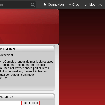
Connexion
+
Créer mon blog
ENTATION
agesetvent
ion
: Comptes rendus de mes lectures avec
s critiques + quelques films de fiction
journées et d'expériences particulières
fiction : nouvelles ; roman à épisodes ;
mail de l'auteur : dominique-
uf.fr
ERCHER