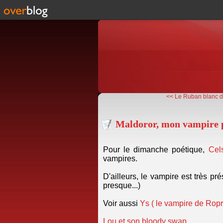
<< Le Ruban blanc de
Maldoror, mon vampire 
Pour le dimanche poétique,
Cel
vampires.
D'ailleurs, le vampire est très 
presque...)
Voir aussi
Ys ( le vampire de Rop
Lou et son bloody swap.
..