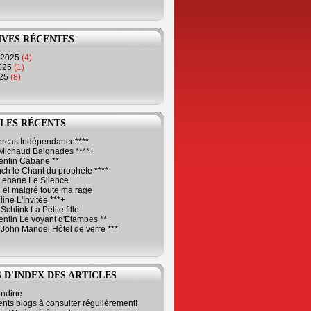
IVES RÉCENTES
 2025
(4)
2025
(1)
025
(8)
LES RÉCENTS
Cercas Indépendance****
Michaud Baignades ****+
entin Cabane **
ch le Chant du prophète ****
Lehane Le Silence
Fel malgré toute ma rage
ne L'Invitée ***+
Schlink La Petite fille
ntin Le voyant d'Etampes **
 John Mandel Hôtel de verre ***
 D'INDEX DES ARTICLES
ondine
ents blogs à consulter régulièrement!