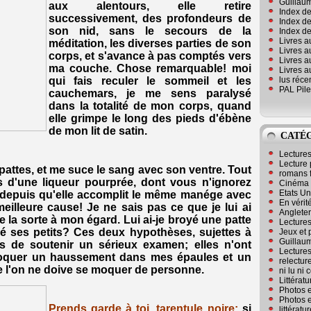
Guillaum
aux alentours, elle retire
Index de
successivement, des profondeurs de
Index de
son nid, sans le secours de la
Index des
Livres a
méditation, les diverses parties de son
Livres a
corps, et s'avance à pas comptés vers
Livres a
ma couche. Chose remarquable! moi
Livres a
lus réc
qui fais reculer le sommeil et les
PAL Pile
cauchemars, je me sens paralysé
dans la totalité de mon corps, quand
elle grimpe le long des pieds d'ébène
de mon lit de satin.
CATÉ
Lecture
Lecture 
s pattes, et me suce le sang avec son ventre. Tout
romans 
s d'une liqueur pourprée, dont vous n'ignorez
Cinéma
Etats Un
, depuis qu'elle accomplit le même manége avec
En vérité
illeure cause! Je ne sais pas ce que je lui ai
Angleter
de la sorte à mon égard. Lui ai-je broyé une patte
Lecture
evé ses petits? Ces deux hypothèses, sujettes à
Jeux et 
Guillaum
s de soutenir un sérieux examen; elles n'ont
Lectures
oquer un haussement dans mes épaules et un
relectur
e l'on ne doive se moquer de personne.
ni lu ni
Littérat
Photos e
Photos e
Prends garde à toi, tarentule noire;
si
littérat