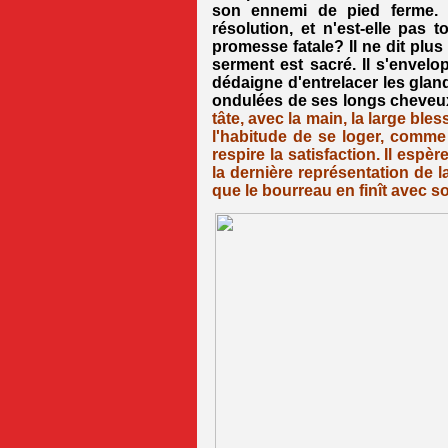
son ennemi de pied ferme. 
résolution, et n'est-elle pas 
promesse fatale? Il ne dit plus 
serment est sacré. Il s'envelo
dédaigne d'entrelacer les glan
ondulées de ses longs cheveux
tâte, avec la main, la large ble
l'habitude de se loger, comm
respire la satisfaction. Il espèr
la dernière représentation de 
que le bourreau en finît avec so