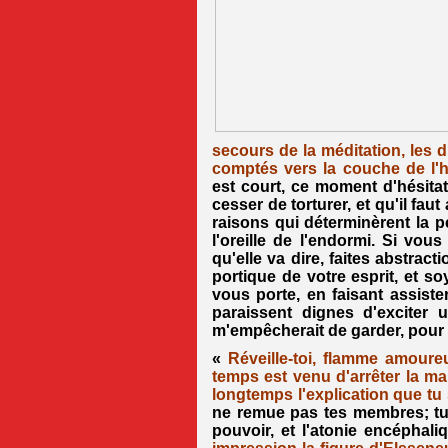
secours de la méditation, les 
comptés vers la couche de l'h
est court, ce moment d'hésitat
cesser de torturer, et qu'il f
raisons qui déterminèrent la p
l'oreille de l'endormi. Si vo
qu'elle va dire, faites abstrac
portique de votre esprit, et so
vous porte, en faisant assist
paraissent dignes d'exciter u
m'empêcherait de garder, pour 
«
Réveille-toi, flamme amoure
temps est venu d'arrêter la ma
longtemps l'explication que tu
ne remue pas tes membres; tu
pouvoir, et l'atonie encéphali