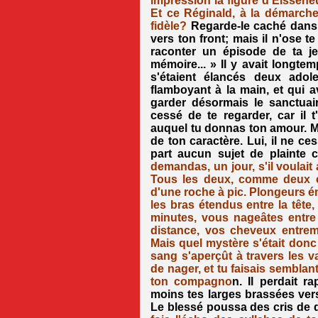
impression la figure d'Elsseneu
Et ce Réginald, à la démarche 
fidèle?
Regarde-le caché dans 
vers ton front; mais il n'ose te
raconter un épisode de ta je
mémoire... » Il y avait longte
s'étaient élancés deux adol
flamboyant à la main, et qui a
garder désormais le sanctuai
cessé de te regarder, car il
auquel tu donnas ton amour. Mai
de ton caractère. Lui, il ne ce
part aucun sujet de plainte c
demandas, un jour, s'il voulait 
Tous les deux, comme deux 
d'une roche à pic. Plongeurs é
les bras étendus entre la tête
minutes, vous nageâtes entre
distance, vos cheveux entremê
Mais quel mystère s'était donc
sang s'aperçût à travers les v
de nager, et tu faisais semblan
ton compagno
n. Il perdait r
moins tes larges brassées vers
Le blessé poussa des cris de dé