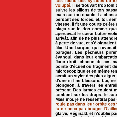
fois l'écho des syllabes de to
volupté
. Il se trouvait trop loi
suivre les sillons de ton passa
main sur ton épaule. La chasse
perdant ses forces, et, toi, se
vitesse, il fit une courte pri
plaça sur le dos comme quand
apercevait le coeur battre viol
arrivât, afin de ne plus attend
à perte de vue, et s'éloignaie
filer. Une barque, qui revenai
parages. Les pêcheurs priren
évanoui, dans leur embarcati
flanc droit; chacun de ces m
pointe d'écueil ou fragment de
microscopique et en même tem
serait un stylet des plus aigus,
d'une si fine blessure. Lui, n
plongeon, à travers les entrail
présent. Des larmes coulent m
tombent sur tes draps: le sou
Mais moi, je ne ressentirai pas 
roule pas dans leur orbite ces
tu ne peux pas bouger. D'ailleu
glaive, Réginald, et n'oublie p