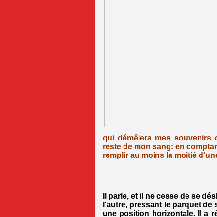
qui démêlera mes souvenirs 
reste de mon sang: en comptant 
remplir au moins la moitié d'un
Il parle, et il ne cesse de se dé
l'autre, pressant le parquet de 
une position horizontale. Il a 