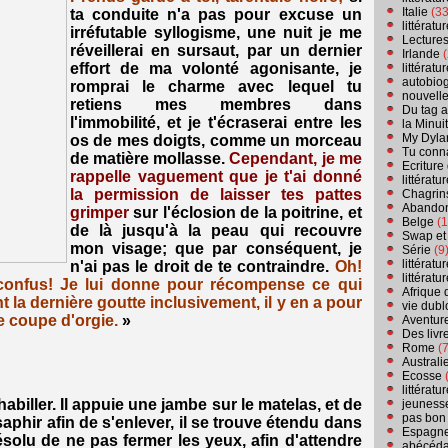
Italie
(33
ta conduite n'a pas pour excuse un
littérat
irréfutable syllogisme, une nuit je me
Lecture
réveillerai en sursaut, par un dernier
Irlande
(
effort de ma volonté agonisante, je
littérat
autobio
romprai le charme avec lequel tu
nouvell
retiens mes membres dans
Du tag a
l'immobilité, et je t'écraserai entre les
la Minui
My Dyla
os de mes doigts, comme un morceau
Tu conn
de matière mollasse.
Cependant, je me
Ecriture
rappelle vaguement que je t'ai donné
littérat
la permission de laisser tes pattes
Chagrins
Abandon
grimper
sur l'éclosion de la poitrine, et
Belge
(1
de là jusqu'à la peau qui recouvre
Swap et
mon visage; que par conséquent, je
Série
(9
littérat
n'ai pas le droit de te contraindre.
Oh!
littérat
confus! Je lui donne pour récompense ce qui
Afrique 
la dernière goutte inclusivement, il y en a pour
vie dubl
e coupe d'orgie.
»
Aventure
Des livr
Rome
(7
Australi
Ecosse
(
littérat
shabiller. Il appuie une jambe sur le matelas, et de
jeuness
pas bon
saphir afin de s'enlever, il se trouve étendu dans
Espagn
résolu de ne pas fermer les yeux, afin d'attendre
abécéda