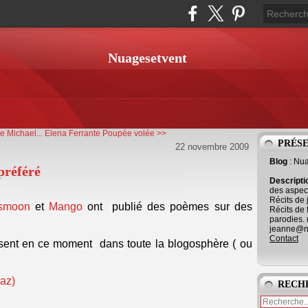
Nuagesetvent
 Michael...
Elena Ferrante Poupée volée >>
PRÉS
22 novembre 2009
Blog
: Nu
préféré
Descript
des aspect
Récits de 
smoon
et
Mango
ont publié des poèmes sur des
Récits de 
parodies. 
jeanne@ne
Contact
présent en ce moment dans toute la blogosphère ( ou
raz)
RECH