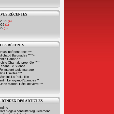
IVES RÉCENTES
 2025
(4)
2025
(1)
025
(8)
LES RÉCENTS
Cercas Indépendance****
Michaud Baignades ****+
entin Cabane **
ch le Chant du prophète ****
Lehane Le Silence
Fel malgré toute ma rage
ne L'Invitée ***+
Schlink La Petite fille
ntin Le voyant d'Etampes **
 John Mandel Hôtel de verre ***
 D'INDEX DES ARTICLES
ondine
ents blogs à consulter régulièrement!