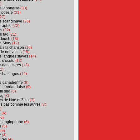
)
ure japonaise
(33)
s poésie
(31)
27)
ure scandinave
(25)
graphie
(22)
es
(22)
u tag
(21)
t touch
(18)
n Story
(17)
ais la chanson
(16)
 de nouvelles
(15)
ure langues slaves
(14)
 d'école
(13)
 de lectures
(12)
2)
 challenges
(12)
)
ure canadienne
(9)
ure néerlandaise
(9)
du sud
(8)
og
(8)
s de Noé et Zola
(7)
es pas comme les autres
(7)
)
e
(6)
6)
ure anglophone
(6)
e
(5)
(5)
e
(4)
ires
(4)