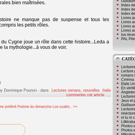
Guillaum
rales bien maîtrisées.
Index de
Index de
Index des
Livres a
l'histoire ne manque pas de suspense et tous les
Livres a
ompris les petits rôles.
Livres a
Livres a
lus réc
PAL Pile
et du Cygne joue un rôle dans cette histoire...Leda a
 la mythologie...à vous de voir.
CATÉ
Lecture
Lecture 
romans 
Cinéma
Etats Un
En vérité
by Dominique Poursin
-
dans
Lectures romans, nouvelles
Italie
Angleter
commenter cet article
…
Lecture
Jeux et 
Guillaum
re préféré
Poème du dimanche Los cuatro... >>
Lectures
relectur
ni lu ni
Littérat
Photos e
Photos e
littérat