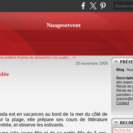
Nuagesetvent
re préféré
Poème du dimanche Los cuatro... >>
PRÉS
20 novembre 2009
Blog
: Nu
olée
Descript
des aspect
Récits de 
Récits de 
parodies. 
jeanne@ne
Contact
 Leda est en vacances au bord de la mer du côté de
r la plage, elle prépare ses cours de littérature
RECH
ntrée, et observe les estivants.