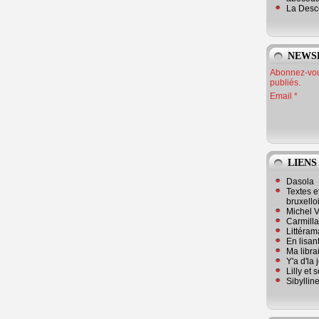
La Desc
NEWS
Abonnez-vous
publiés.
Email
LIENS
Dasola
Textes e
bruxello
Michel V
Carmill
Littérama
En lisan
Ma librai
Y'a d'la
Lilly et 
Sibyllin