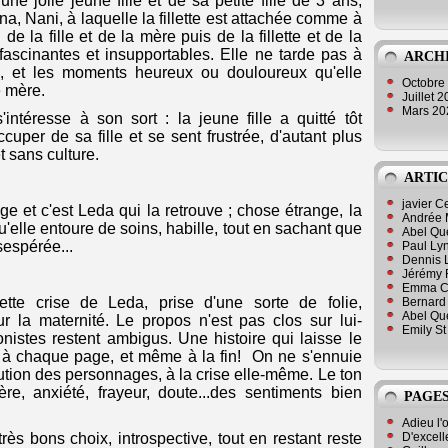
une jolie jeune fille et de sa petite fille de 3 ans,
na, Nani, à laquelle la fillette est attachée comme à
 de la fille et de la mère puis de la fillette et de la
fascinantes et insupportables. Elle ne tarde pas à
ARCH
é, et les moments heureux ou douloureux qu'elle
Octobre
e mère.
Juillet 
Mars 2
'intéresse à son sort : la jeune fille a quitté tôt
ccuper de sa fille et se sent frustrée, d'autant plus
t sans culture.
ARTIC
javier 
ge et c'est Leda qui la retrouve ; chose étrange, la
Andrée 
u'elle entoure de soins, habille, tout en sachant que
Abel Qu
ésespérée...
Paul Lyn
Dennis 
Jérémy 
Emma Cli
ette crise de Leda, prise d'une sorte de folie,
Bernard 
Abel Que
 la maternité. Le propos n'est pas clos sur lui-
Emily St
nistes restent ambigus. Une histoire qui laisse le
on, à chaque page, et même à la fin! On ne s'ennuie
lution des personnages, à la crise elle-même. Le ton
lère, anxiété, frayeur, doute...des sentiments bien
PAGES
Adieu l'
D'excell
très bons choix, introspective, tout en restant reste