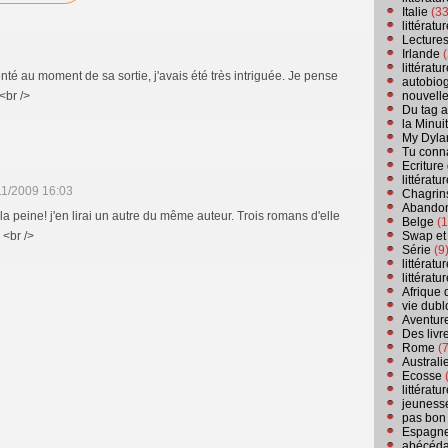
Italie
(33
littérat
Lecture
Irlande
(
littérat
enté au moment de sa sortie, j'avais été très intriguée. Je pense
autobio
nouvell
 <br />
Du tag a
la Minui
My Dyla
Tu conn
Ecriture
littérat
11/2009 16:03
Chagrins
Abandon
a peine! j'en lirai un autre du même auteur. Trois romans d'elle
Belge
(1
Swap et
 <br />
Série
(9
littérat
littérat
Afrique 
vie dubl
Aventure
Des livr
Rome
(7
Australi
Ecosse
(
littérat
jeuness
pas bon
Espagn
abécéda