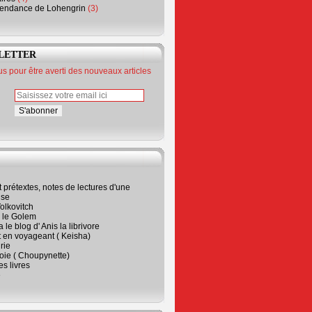
endance de Lohengrin
(3)
LETTER
 pour être averti des nouveaux articles
t prétextes, notes de lectures d'une
ise
olkovitch
a le Golem
 le blog d' Anis la librivore
t en voyageant ( Keisha)
rie
 joie ( Choupynette)
ses livres
e