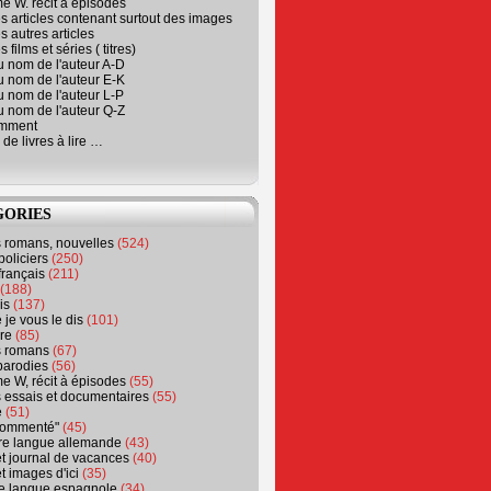
e W. récit à épisodes
s articles contenant surtout des images
s autres articles
 films et séries ( titres)
u nom de l'auteur A-D
u nom de l'auteur E-K
u nom de l'auteur L-P
u nom de l'auteur Q-Z
emment
 de livres à lire …
GORIES
s romans, nouvelles
(524)
policiers
(250)
français
(211)
(188)
is
(137)
 je vous le dis
(101)
re
(85)
s romans
(67)
parodies
(56)
e W, récit à épisodes
(55)
 essais et documentaires
(55)
e
(51)
 commenté"
(45)
ure langue allemande
(43)
t journal de vacances
(40)
t images d'ici
(35)
ure langue espagnole
(34)