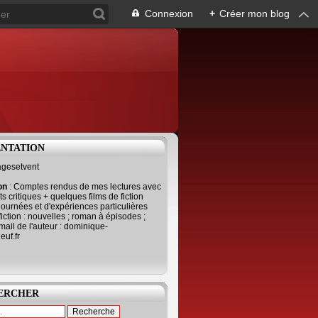
Connexion
+
Créer mon blog
ENTATION
agesetvent
ion
: Comptes rendus de mes lectures avec
s critiques + quelques films de fiction
journées et d'expériences particulières
fiction : nouvelles ; roman à épisodes ;
mail de l'auteur : dominique-
uf.fr
ERCHER